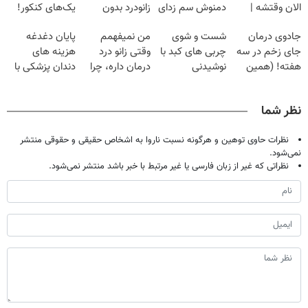
الان وقتشه |
دمنوش سم زدای
زانودرد بدون
یک‌های کنکور!
فقط با ۲۵
گیاهی
قرص
جادوی درمان
شست و شوی
من نمیفهمم
پایان دغدغه
میلیون تومان!!!
جای زخم در سه
چربی های کبد با
وقتی زانو درد
هزینه های
هفته! (همین
نوشیدنی
درمان داره، چرا
دندان پزشکی با
حالا رایگان
گیاهی(55%تخفیف)
دردش رو داری
پک سفید کننده
صحبت کنید)
تحمل میکنی؟❗
خانگی
نظر شما
نظرات حاوی توهین و هرگونه نسبت ناروا به اشخاص حقیقی و حقوقی منتشر
نمی‌شود.
نظراتی که غیر از زبان فارسی یا غیر مرتبط با خبر باشد منتشر نمی‌شود.