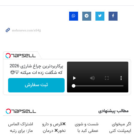
پرکاربردترین چراغ شارژی 2026
که شگفت زده ات میکنه 💡😍
ثبت سفارش
مطالب پیشنهادی
اگر میخوای
شست و شوی
❌قرص‌ و دارو
اشتراک الماس
ایمپلنت کنی
عمقی کبد با
نخور❌ درمان
ماز: برای رتبه