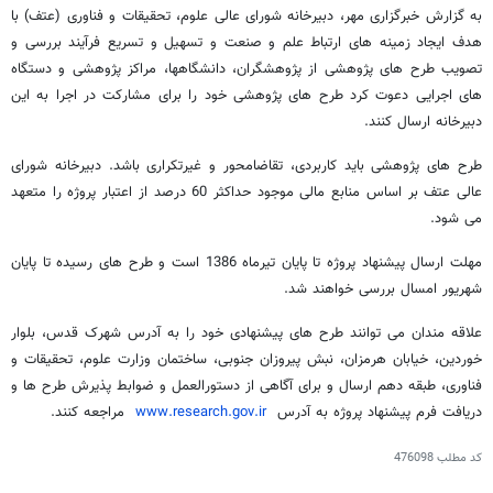
به گزارش خبرگزاری مهر، دبیرخانه شورای عالی علوم، تحقیقات و فناوری (عتف) با
هدف ایجاد زمینه های ارتباط علم و صنعت و تسهیل و تسریع فرآیند بررسی و
تصویب طرح های پژوهشی از پژوهشگران، دانشگاهها، مراکز پژوهشی و دستگاه
های اجرایی دعوت کرد طرح های پژوهشی خود را برای مشارکت در اجرا به این
دبیرخانه ارسال کنند.
طرح های پژوهشی باید کاربردی، تقاضامحور و غیرتکراری باشد. دبیرخانه شورای
عالی عتف بر اساس منابع مالی موجود حداکثر 60 درصد از اعتبار پروژه را متعهد
می شود.
مهلت ارسال پیشنهاد پروژه تا پایان تیرماه 1386 است و طرح های رسیده تا پایان
شهریور امسال بررسی خواهند شد.
علاقه مندان می توانند طرح های پیشنهادی خود را به آدرس شهرک قدس، بلوار
خوردین، خیابان هرمزان، نبش پیروزان جنوبی، ساختمان وزارت علوم، تحقیقات و
فناوری، طبقه دهم ارسال و برای آگاهی از دستورالعمل و ضوابط پذیرش طرح ها و
دریافت فرم پیشنهاد پروژه به آدرس
www.research.gov.ir
مراجعه کنند.
کد مطلب
476098