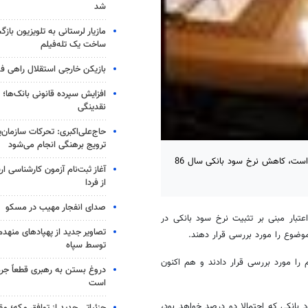
شد
مازیار لرستانی به تلویزیون با
ساخت یک تله‌فیلم
بازیکن خارجی استقلال راهی فو
افزایش سپرده قانونی بانک‌ها؛ ت
نقدینگی
حاج‌علی‌اکبری: تحرکات سازمان‌یا
ترویج برهنگی انجام می‌شود
برخلاف مصوبه شورای پول و اعتبار که تثبیت نرخ سود بانکی در سال‌جاری است، کاهش نرخ سود بانکی سال 86
آغاز ثبت‌نام‌ آزمون کارشناسی 
از فردا
صدای انفجار مهیب در مسکو
تبار مبنی بر تثبیت نرخ سود بانکی در
تصاویر جدید از پهپادهای منهدم
ضوع را مورد بررسی قرار دهند.
توسط سپاه
مورد بررسی قرار دادند و هم ‌اکنون
دروغ بستن به رهبری قطعاً جرم
است
 بانکی که احتمالا دو درصد خواهد بود،
جزئیاتی جدید از توافق مکه؛ مق