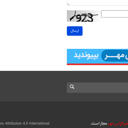
ارسال
 Attribution 4.0 International