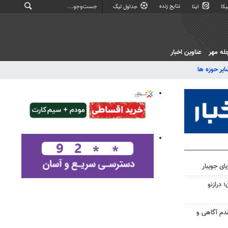
نتایج زنده
کا
ایتا
جداول لیگ
له مهر
عناوین اخبار
ایر حوزه ها
ون؛ درازنو
مقدم آگاهی و