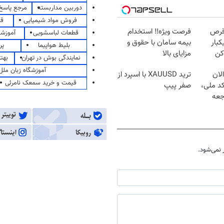
دوربین مداربسته
مرجع پاسخ 
فروش مواد شیمیایی
قی
قرص
فرصت ویژه‼️ استخدام
قطعات لباسشویی
آموزشگ
کبار
بیمه سامان با حقوق و
بلیط هواپیما
پر
کن
مزایای بالا
نمایندگی بوش در تهران
بهت
آموزشگاه زبان ملل
لان
ترید XAUUSD با اسپرد از
قیمت و خرید سمعک نامرئی
کد ملی،
صفر پیپ
جعه
نمی‌شود.