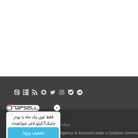
فقط توی یک ماه با پودر
جلبک7کیلو لاغر شو(تعداد
درباره ما
تماس با ما
بازرگانی
محدود)
تخفیف ویژه!
All Content by Mehr News Agency is licensed under a Creative Commons