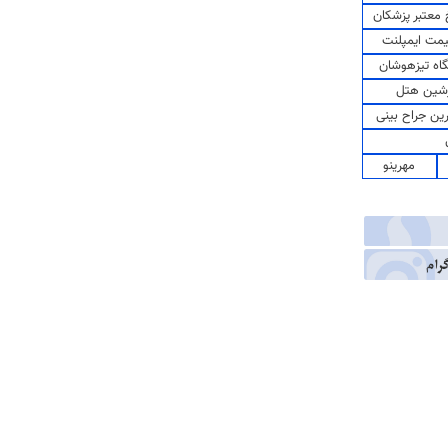
معتبر پزشکان
مت ایمپلنت
اه تیزهوشان
شین هتل
رین جراح بینی
مهرینو