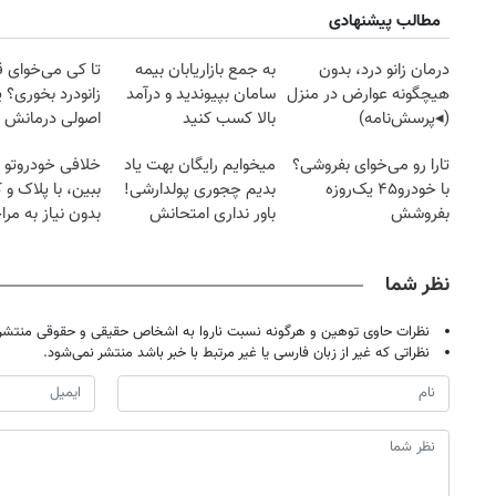
مطالب پیشنهادی
درمان زانو درد، بدون
به جمع بازاریابان بیمه
تا کی می‌خوای 
هیچگونه عوارض در منزل
سامان بپیوندید و درآمد
زانودرد بخوری؟ ی
(◂پرسش‌نامه)
بالا کسب کنید
اصولی درمانش 
تارا رو می‌خوای بفروشی؟
میخوایم رایگان بهت یاد
خلافی خودروتو ا
با خودرو۴۵ یک‌روزه
بدیم چجوری پولدارشی!
ببین، با پلاک و 
بفروشش
باور نداری امتحانش
بدون نیاز به مرا
مجانیه
حضوری
نظر شما
نظرات حاوی توهین و هرگونه نسبت ناروا به اشخاص حقیقی و حقوقی منتشر 
نظراتی که غیر از زبان فارسی یا غیر مرتبط با خبر باشد منتشر نمی‌شود.