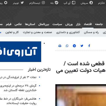
تلگرام
سروش
آی گپ
بله
اینستاگرام
توییتر
روبی
جامعه
اقتصاد
بازار
ورزش
سیاست
بین‌الملل
استان‌ها
عکس
فیلم
مج
ژی
راه و مسکن
کشاورزی و دامداری
صنعت و معدن و تجارت
کار و تعاون
س
ال 86 توسط دولت قطعی شده است /
 هیات دولت تعیین می
تازه‌ترین اخبار
نجات ۳ نفر از غرق‌شدگی در دریای جویبار
گرمای ۳۸ درجه‌ای در اینچه‌بر
خنک‌ترین نقطه گلستان شد
هاشمی‌فر​​​​​​​: خبرنگاران در خط 
روایت حقیقت ایستاده‌اند