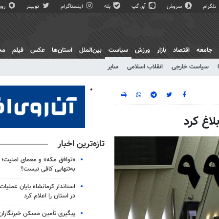
تلگرام
سروش
آی گپ
بله
اینستاگرام
توییتر
روبی
جامعه
اقتصاد
بازار
ورزش
سیاست
بین‌الملل
استان‌ها
عکس
فیلم
مج
سیاست خارجی
انقلاب اسلامی
سایر
تازه‌ترین اخبار
«توافق مکه» و معمای امنیت؛ چ
به‌تنهایی کافی نیست؟
استاندار کرمانشاه پایان عملیا
در استان را اعلام کرد
پیگیری تأمین مسکن خبرنگاران 