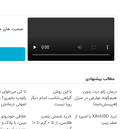
صحبت های جنج
مطالب پیشنهادی
درمان زانو درد، بدون
با این روش
تا کی می‌خوای 
۱۴
روزنامه‌های صبح پنج‌شنبه ۱۵ مرداد ۱۴۰۵
روزنام
هیچگونه عوارض در منزل
گیاهی،تناسب اندام دیگر
زانودرد بخوری؟ ی
(◂پرسش‌نامه)
رویا نیست
اصولی درمانش 
ترید XAUUSD با اسپرد از
خرید شمش پلمپ
خلافی خودروتو ا
صفر پیپ
طلاسی، از ۰.۵ گرم تا ۱۰
ببین، با پلاک و 