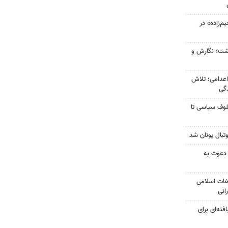
‌زاده» در
زگشت؛ نگارش و
اعدامی؛ تلاش
گی
لوف سیاسی تا
تبال یونان شد
 دعوت به
غات اسلامی
انی
فته‌ای برای