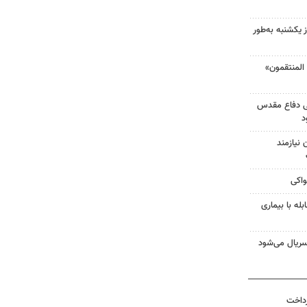
 یکشنبه به‌طور
لمنتقمون»
ی دفاع مقدس
د
نیازمند
واکی
له با بیماری
ریال می‌شود
رداخت