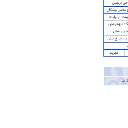
حی اربعین
معتبر پزشکان
مت ایمپلنت
اه تیزهوشان
شین هتل
رین جراح بینی
مهرینو