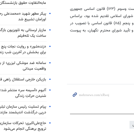
مابه‌التفاوت حقوق بازنشستگان
وسوم
(۱۲۳) قانون اساسی جمهوری
پیکر مطهر شهید «محمدعلی رحیم
براساس
اورامان تشییع شد
مقام معظم رهبری (مدظله‌العالی) و اصول پنجاه و هفتم (۵۷) و هشتاد و پنجم (۸۵) قانون اساسی با تصویب در
مازیار لرستانی به تلویزیون با
 شورای اسلامی و تأیید شورای محترم نگهبان، به پیوست
ساخت یک تله‌فیلم
«زنده‌شور» و روایت نجات پنج 
برای بخشش در آخرین شب زند
سامانه ضد موشکی لیزری؛ از ب
واقعیت میدانی
بازیکن خارجی استقلال راهی فو
آلبوم «آسیمه سر» منتشر شد؛
شنیدن حرکتِ زندگی
پیام تسلیت رئیس سازمان تبلی
درپی درگذشت اندیشمند مازندر
حاج‌علی‌اکبری: تحرکات سازمان‌یا
ترویج برهنگی انجام می‌شود