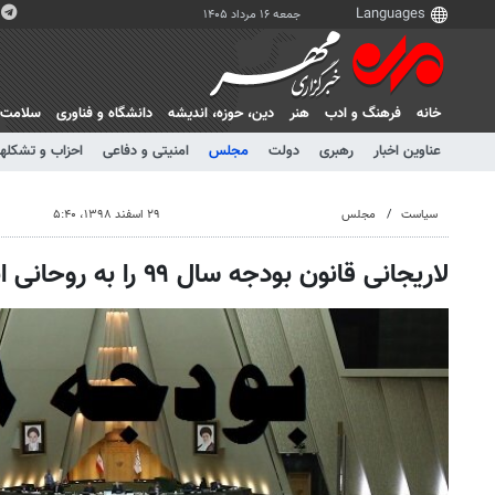
جمعه ۱۶ مرداد ۱۴۰۵
خانه
فرهنگ و ادب
هنر
دين، حوزه، انديشه
دانشگاه و فناوری
سلامت
عناوین اخبار
رهبری
دولت
مجلس
امنیتی و دفاعی
احزاب و تشکلها
سیاست
مجلس
۲۹ اسفند ۱۳۹۸، ۵:۴۰
لاریجانی قانون بودجه سال ۹۹ را به روحانی ابلاغ کرد