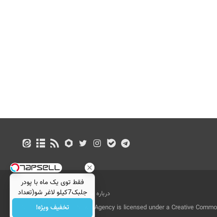
فقط توی یک ماه با پودر
جلبک7کیلو لاغر شو(تعداد
درباره ما
تماس با ما
بازرگانی
محدود)
تخفیف ویژه!
All Content by Mehr News Agency is licensed under a Creative Commons