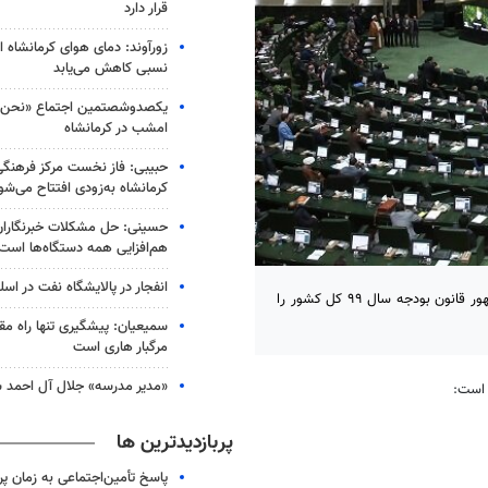
قرار دارد
زورآوند: دمای هوای کرمانشاه از
نسبی کاهش می‌یابد
یکصدوشصتمین اجتماع «نحن ا
امشب در کرمانشاه
حبیبی: فاز نخست مرکز فرهنگ
کرمانشاه به‌زودی افتتاح می‌شو
حسینی: حل مشکلات خبرنگاران 
هم‌افزایی همه دستگاه‌ها است
انفجار در پالایشگاه نفت در اسل
رئیس مجلس شورای اسلامی در نامه ای خطاب به حسن روحانی رئیس جمهور قانون بودجه سال ۹۹ کل کشور را
سمیعیان: پیشگیری تنها راه مقاب
مرگبار هاری است
«مدیر مدرسه» جلال آل احمد س
است:
پربازدیدترین ها
پاسخ تأمین‌اجتماعی به زمان پ