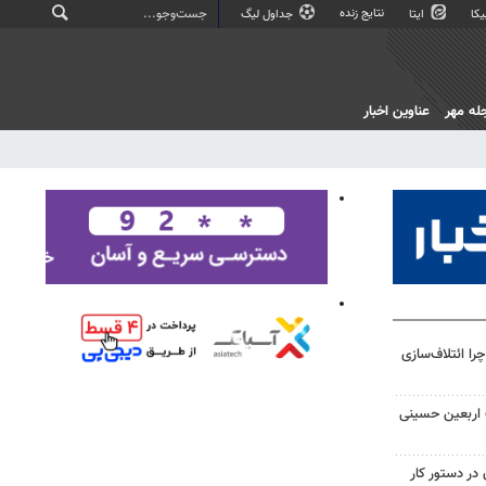
نتایج زنده
کا
ایتا
جداول لیگ
له مهر
عناوین اخبار
را ائتلاف‌سازی
ت اربعین حسینی
در دستور کار