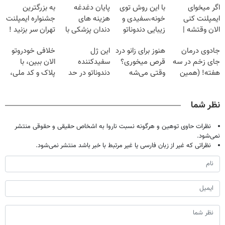
اگر میخوای
با این روش توی
پایان دغدغه
به بزرگترین
ایمپلنت کنی
خونه،سفیدی و
هزینه های
جشنواره ایمپلنت
الان وقتشه |
زیبایی دندوناتو
دندان پزشکی با
تهران سر بزنید !
فقط با ۲۵
برگردون
پک سفید کننده
| فقط ۲۵
جادوی درمان
هنوز برای زانو درد
این ژل
خلافی خودروتو
میلیون تومان!!!
(40%off)
خانگی
میلیون !
جای زخم در سه
قرص میخوری؟
سفیدکننده
الان ببین، با
هفته! (همین
وقتی می‌شه
دندوناتو در حد
پلاک و کد ملی،
حالا رایگان
بدون عمل
لمینت سفید
بدون نیاز به
صحبت کنید)
درمانش کرد؟؟؟؟
میکنه
مراجعه حضوری
نظر شما
(40%تخفیف)
نظرات حاوی توهین و هرگونه نسبت ناروا به اشخاص حقیقی و حقوقی منتشر
نمی‌شود.
نظراتی که غیر از زبان فارسی یا غیر مرتبط با خبر باشد منتشر نمی‌شود.