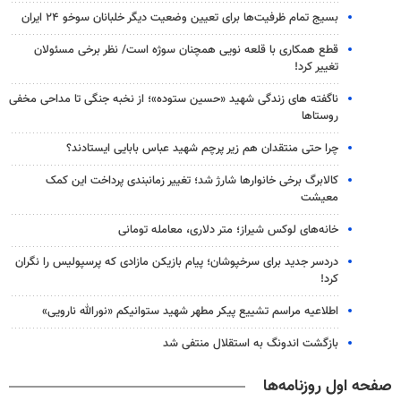
بسیج تمام ظرفیت‌ها برای تعیین وضعیت دیگر خلبانان سوخو ۲۴ ایران
قطع همکاری با قلعه نویی همچنان سوژه است/ نظر برخی مسئولان
تغییر کرد!
ناگفته های زندگی شهید «حسین ستوده»؛ از نخبه جنگی تا مداحی مخفی
روستاها
چرا حتی منتقدان هم زیر پرچم شهید عباس بابایی ایستادند؟
کالابرگ برخی خانوارها شارژ شد؛ تغییر زمانبندی پرداخت این کمک
معیشت
خانه‌های لوکس شیراز؛ متر دلاری، معامله تومانی
دردسر جدید برای سرخپوشان؛ پیام بازیکن مازادی که پرسپولیس را نگران
کرد!
اطلاعیه مراسم تشییع پیکر مطهر شهید ستوانیکم «نورالله نارویی»
بازگشت اندونگ به استقلال منتفی شد
صفحه اول روزنامه‌ها