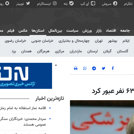
تلگرام
سروش
آی گپ
بله
اینستاگرام
توییتر
روبی
جامعه
اقتصاد
بازار
ورزش
سیاست
بین‌الملل
استان‌ها
عکس
فیلم
مج
ایلام
بوشهر
تهران
چهارمحال و بختیاری
خراسان جنوبی
خراسان رضوی
گلستان
گیلان
لرستان
مازندران
مرکزی
هرمزگان
همدان
یزد
تازه‌ترین اخبار
اقامه نماز استغاثه به امام زمان
سردار محمدی: خبرنگاران سنگربا
عمومی هستند