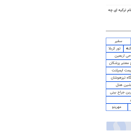
ام ترکیه ای چه
سفیر
کت
تور کربلا
حی اربعین
معتبر پزشکان
مت ایمپلنت
اه تیزهوشان
شین هتل
رین جراح بینی
مهرینو