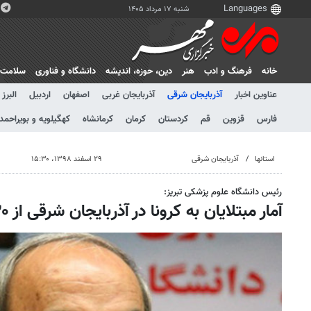
شنبه ۱۷ مرداد ۱۴۰۵
خانه
فرهنگ و ادب
هنر
دين، حوزه، انديشه
دانشگاه و فناوری
سلامت
عناوین اخبار
آذربایجان شرقی
آذربایجان غربی
اصفهان
اردبیل
البرز
فارس
قزوین
قم
کردستان
کرمان
کرمانشاه
کهگیلویه و بویراحمد
استانها
آذربایجان شرقی
۲۹ اسفند ۱۳۹۸، ۱۵:۳۰
رئیس دانشگاه علوم پزشکی تبریز:
آمار مبتلایان به کرونا در آذربایجان شرقی از ۶۳۰ نفر عبور کرد