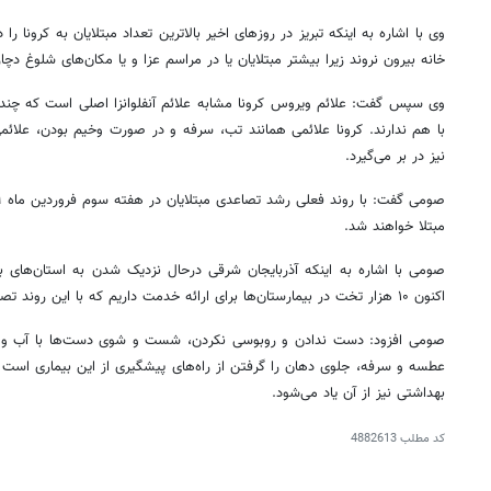
وی با اشاره به اینکه تبریز در روزهای اخیر بالاترین تعداد مبتلایان به
کرونا
را د
خانه بیرون نروند زیرا بیشتر مبتلایان یا در مراسم عزا و یا مکان‌های شلوغ دچا
وی سپس گفت: علائم ویروس
کرونا
مشابه علائم آنفلوانزا اصلی است که چن
با هم ندارند.
کرونا
علائمی همانند تب، سرفه و در صورت وخیم بودن، علائمی
نیز در بر می‌گیرد.
صومی
گفت: با روند فعلی رشد تصاعدی مبتلایان در هفته سوم فروردین ماه ۹ درصد جمعیت آذربایجان شرقی به
مبتلا خواهند شد.
صومی
با اشاره به اینکه آذربایجان شرقی
درحال
نزدیک شدن به استان‌های با 
اکنون ۱۰ هزار تخت در بیمارستان‌ها برای ارائه خدمت داریم که با این روند تصاعدی، وضعیت بدتر خواهد شد.
صومی
افزود: دست ندادن و روبوسی نکردن، شست و شوی دست‌ها با آب و 
بهداشتی نیز از آن یاد می‌شود.
کد مطلب
4882613