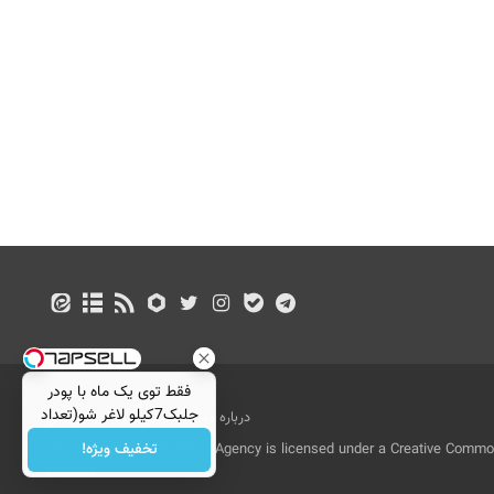
فقط توی یک ماه با پودر
جلبک7کیلو لاغر شو(تعداد
درباره ما
تماس با ما
بازرگانی
محدود)
تخفیف ویژه!
All Content by Mehr News Agency is licensed under a Creative Commons
License.