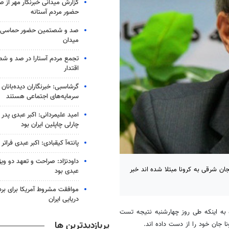
گزارش میدانی خبرنگار مهر از
حضور مردم آستانه
صد و شصتمین حضور حماسی لن
میدان
تجمع مردم آستارا در صد و 
اقتدار
گرشاسبی: خبرنگاران دیده‌بانان
سرمایه‌های اجتماعی هستند
امید علیمردانی: اکبر عبدی پدر
چارلی چاپلین ایران بود
پانته‌آ کیقبادی: اکبر عبدی فراتر 
داودنژاد: صراحت و تعهد دو ویژگ
جان شرقی به کرونا مبتلا شده اند خبر
عبدی بود
موافقت مشروط آمریکا برای بر
دریایی ایران
ه به اینکه طی روز چهارشنبه نتیجه تست
پربازدیدترین ها
ا
جان خود را از دست داده
اند
.