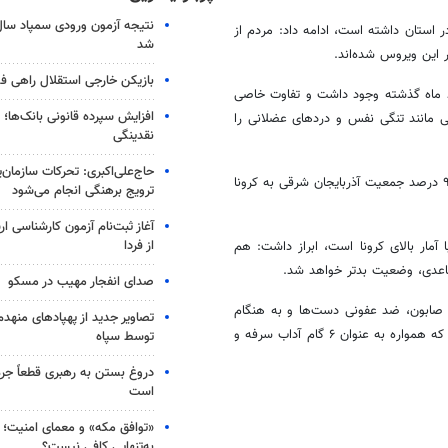
ر استان داشته است، ادامه داد: مردم از
شد
ر این ویروس شده‌اند.
بازیکن خارجی استقلال راهی فو
د ماه گذشته وجود داشت و تفاوت خاصی
افزایش سپرده قانونی بانک‌ها؛ ت
 مانند تنگی نفس و دردهای عضلانی را
نقدینگی
حاج‌علی‌اکبری: تحرکات سازمان‌یا
کرونا
ترویج برهنگی انجام می‌شود
آغاز ثبت‌نام‌ آزمون کارشناسی 
از فردا
آمار بالای
کرونا
است، ابراز داشت: هم
صدای انفجار مهیب در مسکو
صابون، ضد عفونی دست‌ها و به هنگام
تصاویر جدید از پهپادهای منهدم
عطسه و سرفه، جلوی دهان را گرفتن از راه‌های پیشگیری از این بیماری است که همواره به عنوان ۶ گام آداب سرفه و
توسط سپاه
دروغ بستن به رهبری قطعاً جرم
است
«توافق مکه» و معمای امنیت؛ چ
به‌تنهایی کافی نیست؟