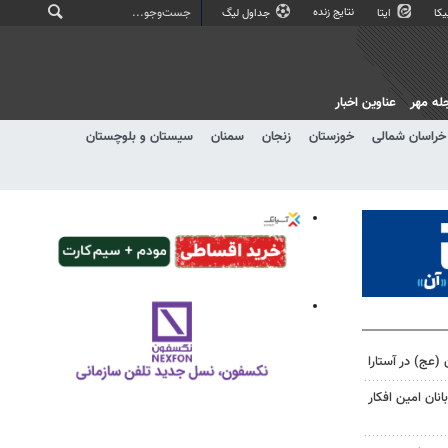
نتایج زنده
کا
ایتا
جداول لیگ
له مهر
عناوین اخبار
خراسان شمالی
خوزستان
زنجان
سمنان
سیستان و بلوچستان
 (عج) در آستارا
نان امین افکار