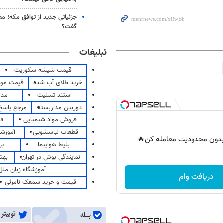
جزئیاتی جدید از توافق مکه؛ مق
گفت؟
تبلیغات
قیمت شیشه سکوریت
خرید طلای آب شده
قیمت مو
استند تسلیت
مدا
دوربین مداربسته
مرجع پاسخ 
فروش مواد شیمیایی
قی
قطعات لباسشویی
آموزشگ
ر بدون محدودیت معامله کن🔥
بلیط هواپیما
پر
نمایندگی بوش در تهران
بهت
آموزشگاه زبان ملل
دریافت وام
قیمت و خرید سمعک نامرئی