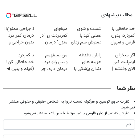
مطالب پیشنهادی
خداحافظی با
شست و شوی
میخوای
‼️جراحی ممنوع‼️
کمردرد، بدون
عمقی کبد با
کمردردت رو "در
درمان کمر درد
قرص و آمپول
دمنوش سم زدای
منزل" درمان
بدون جراحی و
گیاهی
کنی؟ (◂فیلم +
دوره نقاهت
اگر میخوای
پایان دغدغه
من نمیفهمم
با کمردرد
◂پرسش‌نامه)
ایمپلنت کنی
هزینه های
وقتی زانو درد
خداحافظی کن!
الان وقتشه |
دندان پزشکی با
درمان داره، چرا
(فیلم و ببین ◀
فقط با ۲۵
پک سفید کننده
دردش رو داری
پرسش‌نامه رو
میلیون تومان!!!
خانگی
تحمل میکنی؟❗
پرکن)
نظر شما
نظرات حاوی توهین و هرگونه نسبت ناروا به اشخاص حقیقی و حقوقی منتشر
نمی‌شود.
نظراتی که غیر از زبان فارسی یا غیر مرتبط با خبر باشد منتشر نمی‌شود.