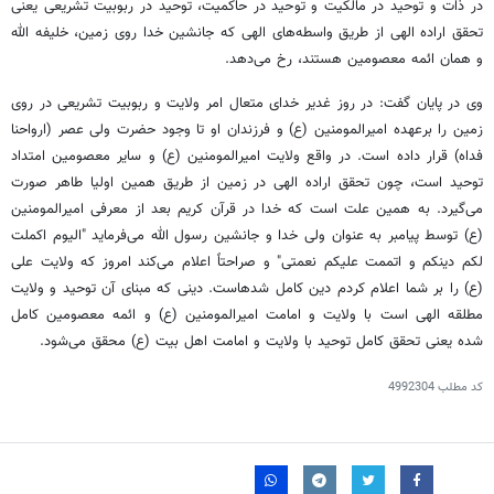
در ذات و توحید در مالکیت و توحید در حاکمیت، توحید در ربوبیت تشریعی یعنی
تحقق اراده الهی از طریق واسطه‌های الهی که جانشین خدا روی زمین، خلیفه الله
و همان ائمه معصومین هستند، رخ می‌دهد.
وی در پایان گفت: در روز غدیر خدای متعال امر ولایت و ربوبیت تشریعی در روی
زمین را برعهده امیرالمومنین (ع) و فرزندان او تا وجود حضرت ولی عصر (ارواحنا
فداه) قرار داده است. در واقع ولایت امیرالمومنین (ع) و سایر معصومین امتداد
توحید است، چون تحقق اراده الهی در زمین از طریق همین اولیا طاهر صورت
می‌گیرد. به همین علت است که خدا در قرآن کریم بعد از معرفی امیرالمومنین
(ع) توسط پیامبر به عنوان ولی خدا و جانشین رسول الله می‌فرماید "الیوم اکملت
لکم دینکم و اتممت علیکم نعمتی" و صراحتاً اعلام می‌کند امروز که ولایت علی
(ع) را بر شما اعلام کردم دین کامل شدهاست. دینی که مبنای آن توحید و ولایت
مطلقه الهی است با ولایت و امامت امیرالمومنین (ع) و ائمه معصومین کامل
شده یعنی تحقق کامل توحید با ولایت و امامت اهل بیت (ع) محقق می‌شود.‌
کد مطلب
4992304