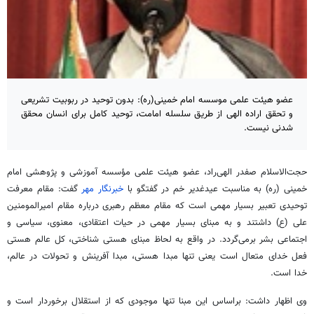
عضو هیئت علمی موسسه امام خمینی(ره): بدون توحید در ربوبیت تشریعی
و تحقق اراده الهی از طریق سلسله امامت، توحید کامل برای انسان محقق
شدنی نیست.
حجت‌الاسلام صفدر الهی‌راد، عضو هیئت علمی مؤسسه آموزشی و پژوهشی امام
خمینی (ره) به مناسبت عیدغدیر خم در گفتگو با
خبرنگار مهر
گفت: مقام معرفت
توحیدی تعبیر بسیار مهمی است که مقام معظم رهبری درباره مقام امیرالمومنین
علی (ع) داشتند و به مبنای بسیار مهمی در حیات اعتقادی، معنوی، سیاسی و
اجتماعی بشر برمی‌گردد. در واقع به لحاظ مبنای هستی شناختی، کل عالم هستی
فعل خدای متعال است یعنی تنها مبدا هستی، مبدا آفرینش و تحولات در عالم،
خدا است.
وی اظهار داشت: براساس این مبنا تنها موجودی که از استقلال برخوردار است و