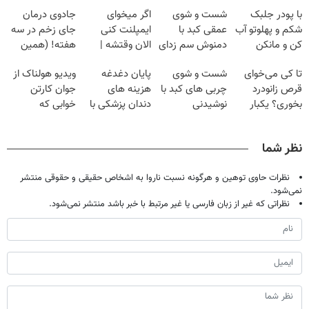
با پودر جلبک
شست و شوی
اگر میخوای
جادوی درمان
شکم و پهلوتو آب
عمقی کبد با
ایمپلنت کنی
جای زخم در سه
کن و مانکن
دمنوش سم زدای
الان وقتشه |
هفته! (همین
شو(تخفیف تا
گیاهی
فقط با ۲۵
حالا رایگان
تا کی می‌خوای
شست و شوی
پایان دغدغه
ویدیو هولناک از
امشب)
میلیون تومان!!!
صحبت کنید)
قرص زانودرد
چربی های کبد با
هزینه های
جوان کارتن
بخوری؟ یکبار
نوشیدنی
دندان پزشکی با
خوابی که
اصولی درمانش
گیاهی(55%تخفیف)
پک سفید کننده
میلیاردر شد.
کن
خانگی
آموزش رایگان
نظر شما
نظرات حاوی توهین و هرگونه نسبت ناروا به اشخاص حقیقی و حقوقی منتشر
نمی‌شود.
نظراتی که غیر از زبان فارسی یا غیر مرتبط با خبر باشد منتشر نمی‌شود.