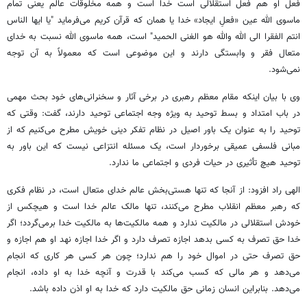
فعل او هم فعل استقلالی است خدا است و همه مخلوقات عالم یعنی تمام
ماسوی الله عین «فعلِ ایجاد» خدا یا همان که قرآن کریم می‌فرماید "یا ایها الناس
انتم الفقرا الی الله والله هو الغنی الحمید" است، همه ماسوی الله نسبت به خدای
متعال فقر و وابستگی دارند و این موضوعی است که معمولاً به آن توجه
نمی‌شود.
وی با بیان اینکه مقام معظم رهبری در برخی آثار و سخنرانی‌های خود بحث مهمی
در باب امتداد و بسط توحید به ویژه وجه اجتماعی توحید دارند، گفت: وقتی که
توحید را به عنوان یک باور اصیل در نظام تفکر دینی خویش مطرح می‌کنیم که از
مبانی فلسفی عمیقی برخوردار است، یک مسئله انتزاعی نیست که این باور به
توحید هیچ تأثیری در حیات فردی و اجتماعی ما ندارد.
الهی راد افزود: از آنجا که تنها هستی‌بخش عالم خدای متعال است، در نظام فکری
که رهبر معظم انقلاب مطرح می‌کنند، تنها مالک عالم خدا است و هیچکس از
خودش استقلالی در مالکیت ندارد و همه مالکیت‌ها به مالکیت خدا برمی‌گردد؛ اگر
خدا حق تصرف به کسی بدهد اجازه تصرف دارد و اگر خدا اجازه نهد او هم اجازه و
حق تصرف حتی در اموال خود را هم ندارد؛ چون هر کسی هر کاری که انجام
می‌دهد و هر مالی که کسب می‌کند با قدرت و آنچه خدا به او داده، انجام
می‌دهد. بنابراین انسان زمانی حق مالکیت دارد که خدا به او اذن داده باشد.