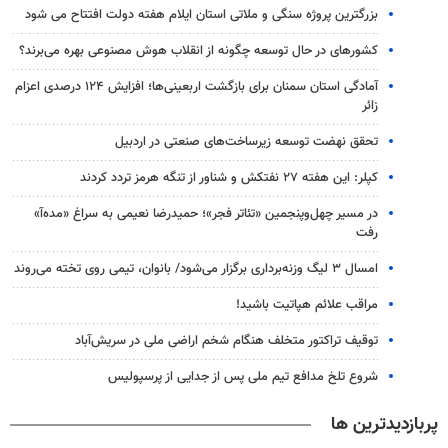
بزرگترین پروژه سنگی و ملاتی استان ایلام هفته دولت افتتاح می شود
کشورهای در حال توسعه چگونه از انقلاب هوش مصنوعی بهره می‌برند؟
آمادگی استان سمنان برای بازگشت اربعینی‌ها؛ افزایش ۱۲۴ درصدی اعزام
زائر
تحقق نهضت توسعه زیرساخت‌های صنعتی در اردبیل
کپلر: این هفته ۲۷ نفتکش و شناور از تنگه هرمز تردد کردند
در مسیر چهل‌وپنجمین «تئاتر فجر»؛ حمیدرضا نعیمی به سراغ «مده‌آ»
رفت
امسال ۳ لیگ وزنه‌برداری برگزار می‌شود/ بانوان، تیمی روی تخته می‌روند
مراقب علائم هپاتیت باشید!
توقیف تراکتور متخلف هنگام شخم اراضی ملی در سریش‌آباد
شروع تلخ مدافع تیم ملی پس از جدایی از پرسپولیس
پربازدیدترین ها