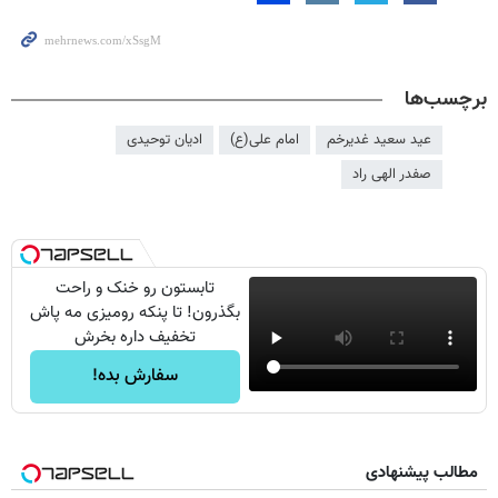
برچسب‌ها
عید سعید غدیرخم
امام علی(ع)
ادیان توحیدی
صفدر الهی راد
تابستون رو خنک و راحت
بگذرون! تا پنکه رومیزی مه پاش
تخفیف داره بخرش
سفارش بده!
مطالب پیشنهادی