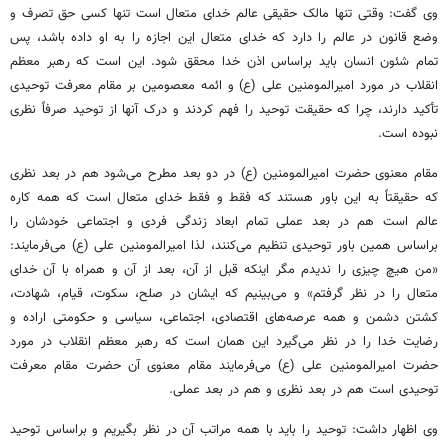
وی گفت: وقتی تنها مالک حقیقی عالم خدای متعال است تنها کسی حق تصرف و
وضع قانون در عالم را دارد که خدای متعال این اجازه را به او داده باشد، پس
تمام شئون انسان باید براساس اذن خدا محقق شود. این است که رهبر معظم
انقلاب در مورد امیرالمومنین علی (ع) و ائمه معصومین بر مقام معرفت توحیدی
تأکید دارند، چرا که حقیقت توحید را فهم کردند و درک آنها از توحید صرفاً نظری
نبوده است.
مقام معنوی حضرت امیرالمومنین (ع) در دو بعد مطرح می‌شود هم در بعد نظری
که حقیقتاً به این باور هستند که فقط و فقط خدای متعال است که همه کاره
عالم است هم در بعد عملی تمام ابعاد زندگی فردی و اجتماعی خودشان را
براساس همین باور توحیدی تنظیم می‌کنند، لذا امیرالمومنین علی (ع) می‌فرمایند:
«من هیچ چیزی را ندیدم مگر اینکه قبل از آن، بعد از آن و همراه با آن خدای
متعال را در نظر گرفتم» و می‌بینیم که ایشان در صلح، سکوت، قیام، شهادت،
کشتن دشمن و همه عرصه‌های اقتصادی، اجتماعی، سیاسی و حکومتی اراده و
رضایت خدا را در نظر می‌گیرد این همان است که رهبر معظم انقلاب در مورد
حضرت امیرالمومنین علی (ع) می‌فرمایند مقام معنوی آن حضرت مقام معرفت
توحیدی است هم در بعد نظری و هم در بعد عملی.
وی اظهار داشت: توحید را باید با همه مراتب آن در نظر بگیریم و براساس توحید