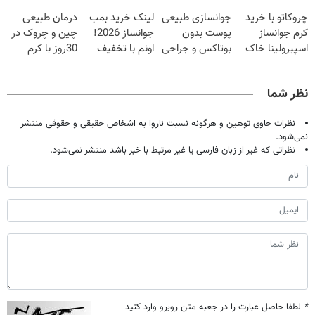
20سال جوون
تخفیف
صاف کن(50%
چروکاتو با خرید
جوانسازی طبیعی
لینک خرید بمب
درمان طبیعی
شدی🔥
تخفیف سفارش
کرم جوانساز
پوست بدون
جوانساز 2026!
چین و چروک در
فوری)
اسپیرولینا خاک
بوتاکس و جراحی
اونم با تخفیف
30روز با کرم
یکسان کن!کلیک
😳! خرید با
ویژه
جوانساز
جهت خرید
تخفیف ویژه
آلمانی(45%تخفیف)
نظر شما
نظرات حاوی توهین و هرگونه نسبت ناروا به اشخاص حقیقی و حقوقی منتشر
نمی‌شود.
نظراتی که غیر از زبان فارسی یا غیر مرتبط با خبر باشد منتشر نمی‌شود.
*
لطفا حاصل عبارت را در جعبه متن روبرو وارد کنید