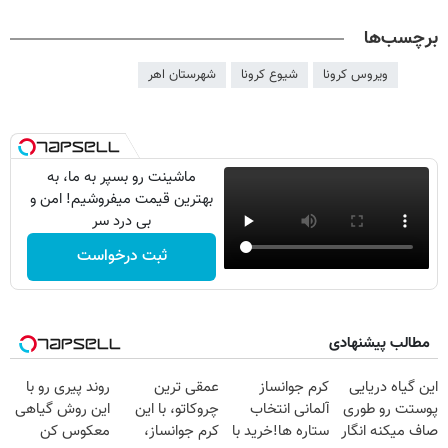
برچسب‌ها
ویروس کرونا
شیوع کرونا
شهرستان اهر
ماشینت رو بسپر به ما، به
بهترین قیمت میفروشیم! امن و
بی درد سر
ثبت درخواست
مطالب پیشنهادی
این گیاه دریایی
کرم جوانساز
عمقی ترین
روند پیری رو با
پوستت رو طوری
آلمانی انتخاب
چروکاتو، با این
این روش گیاهی
صاف میکنه انگار
ستاره ها!خرید با
کرم جوانساز،
معکوس کن