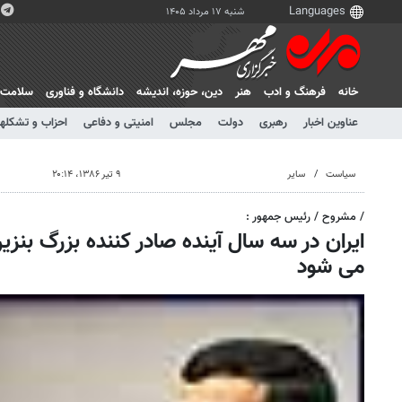
شنبه ۱۷ مرداد ۱۴۰۵
خانه
فرهنگ و ادب
هنر
دين، حوزه، انديشه
دانشگاه و فناوری
سلامت
عناوین اخبار
رهبری
دولت
مجلس
امنیتی و دفاعی
احزاب و تشکلها
سیاست
سایر
۹ تیر ۱۳۸۶، ۲۰:۱۴
/ مشروح / رئیس جمهور :
ایران در سه سال آینده صادر کننده بزرگ بنز
می شود