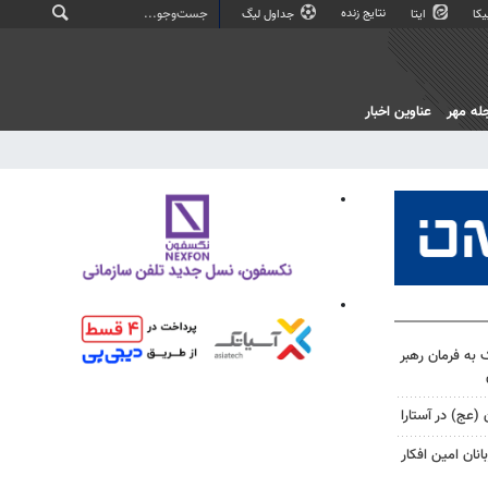
نتایج زنده
کا
ایتا
جداول لیگ
له مهر
عناوین اخبار
 به فرمان رهبر
 (عج) در آستارا
نان امین افکار