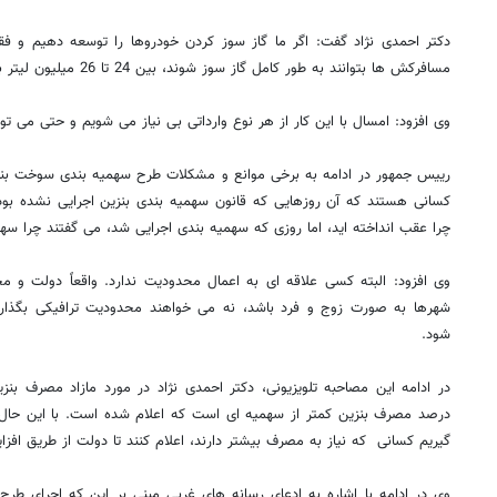
دکتر احمدی نژاد گفت: اگر ما گاز سوز کردن خودروها را توسعه دهیم و ف
مسافرکش ها بتوانند به طور کامل گاز سوز شوند، بین 24 تا 26 میلیون لیتر بنزین در روز صرفه جویی می شود.
وی افزود: امسال با این کار از هر نوع وارداتی بی نیاز می شویم و حتی می توا
رییس جمهور در ادامه به برخی موانع و مشکلات طرح سهمیه بندی سوخت بنزین
کسانی هستند که آن روزهایی که قانون سهمیه بندی بنزین اجرایی نشده بود
چرا عقب انداخته اید، اما روزی که سهمیه بندی اجرایی شد، می گفتند چرا سهم
وی افزود: البته کسی علاقه ای به اعمال محدودیت ندارد. واقعاً دولت و
شهرها به صورت زوج و فرد باشد، نه می خواهند محدودیت ترافیکی بگذارن
شود.
درصد مصرف بنزین کمتر از سهمیه ای است که اعلام شده است. با این حال ت
گیریم کسانی که نیاز به مصرف بیشتر دارند، اعلام کنند تا دولت از طریق افزای
وی در ادامه با اشاره به ادعای رسانه های غربی مبنی بر این که اجرای طرح