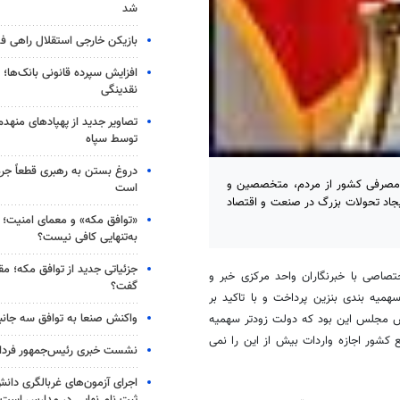
شد
بازیکن خارجی استقلال راهی فو
افزایش سپرده قانونی بانک‌ها؛ ت
نقدینگی
تصاویر جدید از پهپادهای منهدم
توسط سپاه
دروغ بستن به رهبری قطعاً جرم
 برای تامین انرژی مصرفی کشور از مردم، متخصصین و
است
اد تحولات بزرگ در صنعت و اقتصاد
«توافق مکه» و معمای امنیت؛ چ
به‌تنهایی کافی نیست؟
جزئیاتی جدید از توافق مکه؛ مق
تصاصی با خبرنگاران واحد مرکزی خبر و
گفت؟
ه بندی بنزین پرداخت و با تاکید بر
واکنش صنعا به توافق سه جانب
ص مجلس این بود که دولت زودتر سهمیه
 کشور اجازه واردات بیش از این را نمی
نشست خبری رئیس‌جمهور فردا ب
اجرای آزمون‌های غربالگری دان
ثبت نام نهایی در مدارس است