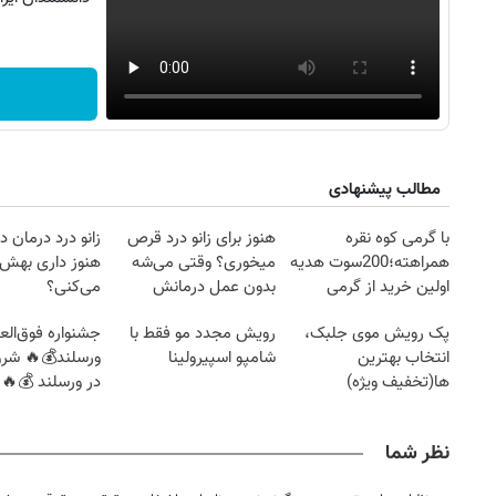
ش
مطالب پیشنهادی
با گرمی کوه نقره
هنوز برای زانو درد قرص
زانو درد درمان د
همراهته؛200سوت هدیه
میخوری؟ وقتی می‌شه
هنوز داری بهش
اولین خرید از گرمی
بدون عمل درمانش
می‌کنی؟
کرد؟؟؟؟
پک رویش موی جلبک،
رویش مجدد مو فقط با
جشنواره فوق‌العا
انتخاب بهترین
شامپو اسپیرولینا
ورسلند💰🔥 شرو
ها(تخفیف ویژه)
در ورسلند 💰🔥
نظر شما