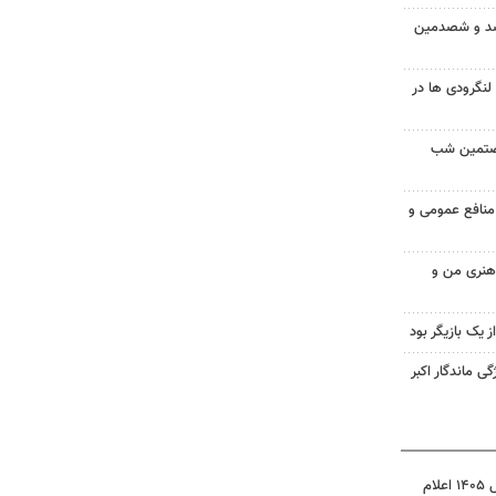
 صد و شصدمین
گرودی ها در
شصتمین شب
 منافع عمومی و
 هنری من و
از یک بازیگر بود
ی ماندگار اکبر
نتیجه آزمون ورودی سمپاد سال ۱۴۰۵ اعلام