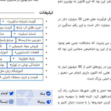
 این بود که این قانون به بهترین نحو
تبلیغات
رییس جمهور با اشاره به اینکه کل درآمد نفتی ایران ازفروش نفت و گاز و دیگر فرآورده های نفتی 50 میلیارد دلار در
قیمت شیشه سکوریت
ال است، تصریح کرد: مصرف انرژی در کشور از قبیل نفت، گاز و بنزین 55 میلیارد دلار است و این رقم سنگین در
خرید طلای آب شده
قیمت مو
استند تسلیت
مدا
دوربین مداربسته
مرجع پاسخ 
ین می پذیرند که مشکلات جنبی هم وجود
فروش مواد شیمیایی
قی
 و از این رو تشخیص مجلس این بود که
قطعات لباسشویی
آموزشگ
بلیط هواپیما
پر
نمایندگی بوش در تهران
بهت
دکتر احمدی نژاد با بیان اینکه با اجرای طرح کارت هوشمند سوخت، مصرف بنزین در روزهای اخیر از 80 میلیون لیتر به
آموزشگاه زبان ملل
ت هایی که اکنون داریم انجام می دهیم ،
قیمت و خرید سمعک نامرئی
سعه حمل و نقل، شهرها، مسکن، راه، آب
اظهار کرد: البته فقط با سهمیه بندی
ردن خودروها را با جدیت دنبال کنیم و