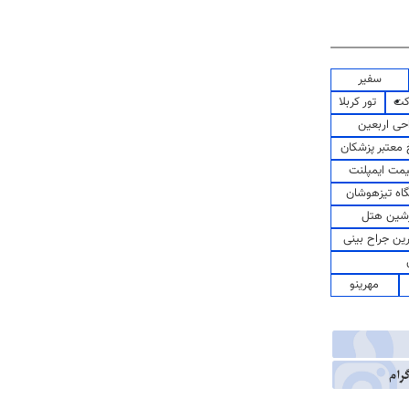
سفیر
کت
تور کربلا
حی اربعین
معتبر پزشکان
مت ایمپلنت
اه تیزهوشان
شین هتل
رین جراح بینی
مهرینو