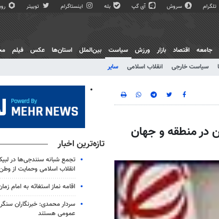
تلگرام
سروش
آی گپ
بله
اینستاگرام
توییتر
روبی
جامعه
اقتصاد
بازار
ورزش
سیاست
بین‌الملل
استان‌ها
عکس
فیلم
مج
سیاست خارجی
انقلاب اسلامی
سایر
ین در منطقه و جهان
تازه‌ترین اخبار
تجمع شبانه سنندجی‌ها در لبیک
انقلاب اسلامی وحمایت از وطن
اقامه نماز استغاثه به امام زمان
سردار محمدی: خبرنگاران سنگربا
عمومی هستند