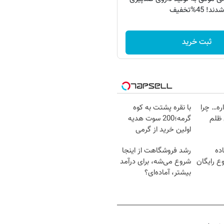
دند! 45%تخفیف
ثبت خرید
اره… چرا
با نقره پشتت به کوه
 ظلم
گرمه؛200 سوت هدیه
اولین خرید از گرمی
ده
رشد فروشگاهت از اینجا
ع رایگان
شروع می‌شه، برای درآمد
بیشتر، آماده‌ای؟