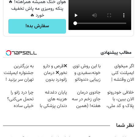
هوای خنک همیشه همراهته! 🔥
پنکه رومیزی مه پاش تخفیف
خورد 🔥
سفارش بده!
مطالب پیشنهادی
اگر میخوای
با این روش توی
❌قرص‌ و دارو
به بزرگترین
ایمپلنت کنی
خونه،سفیدی و
نخور❌ درمان
جشنواره ایمپلنت
الان وقتشه |
زیبایی دندوناتو
زانودرد بدون
تهران سر بزنید !
فقط با ۲۵
برگردون
قرص
| فقط ۲۵
خلافی خودروتو
جادوی درمان
پایان دغدغه
چرا درد زانو را
میلیون تومان!!!
(40%off)
میلیون !
الان ببین، با
جای زخم در سه
هزینه های
تحمل می‌کنی؟
پلاک و کد ملی،
هفته! (همین
دندان پزشکی با
خیلی ساده
بدون نیاز به
حالا رایگان
پک سفید کننده
درمنزل درمانش
مراجعه حضوری
صحبت کنید)
خانگی
کن
نظر شما