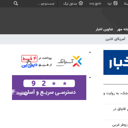
نتایج زنده
کا
ایتا
جداول لیگ
له مهر
عناوین اخبار
آمریکای لاتین
وشک، به روایت و
کی قاچاق در