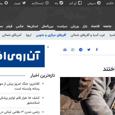
تلگرام
سروش
آی گپ
بله
اینستاگرام
توییتر
روبی
جامعه
اقتصاد
بازار
ورزش
سیاست
بین‌الملل
استان‌ها
عکس
فیلم
مج
اسیا
غرب آسیا و آفریقای شمالی
آفریقای مرکزی و جنوبی
اروپا
آمریکای شمالی
تازه‌ترین اخبار
کلانتری: جنگ امروز بیش از م
رسانه وابسته است
کشف ۱۵ هزار قلم لوازم پزش
اسلامشهر
زخمی شدن ۳ نظامی لبنانی در زوطر غربی