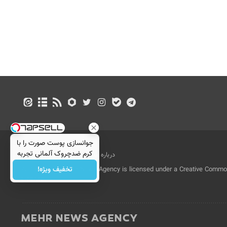
جوانسازی پوست صورت را با
کرم ضدچروک آلمانی تجربه
درباره ما
تماس با ما
بازرگانی
کنید!
تخفیف ویژه!
All Content by Mehr News Agency is licensed under a Creative Commons
License.