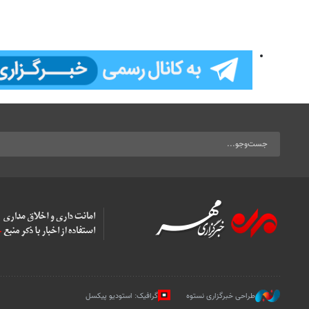
طراحی خبرگزاری نستوه
گرافیک: استودیو پیکسل