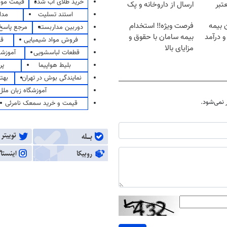
خرید طلای آب شده
قیمت مو
تبر
ارسال از داروخانه و پک
استند تسلیت
مدا
یخ!
ن بیمه
فرصت ویژه‼️ استخدام
دوربین مداربسته
مرجع پاسخ 
و درآمد
بیمه سامان با حقوق و
فروش مواد شیمیایی
قی
مزایای بالا
قطعات لباسشویی
آموزشگ
بلیط هواپیما
پر
نمایندگی بوش در تهران
بهت
آموزشگاه زبان ملل
نمی‌شود.
قیمت و خرید سمعک نامرئی