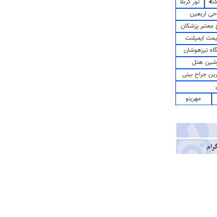
کت
تور کربلا
حی اربعین
معتبر پزشکان
مت ایمپلنت
اه تیزهوشان
شین هتل
رین جراح بینی
مهرینو