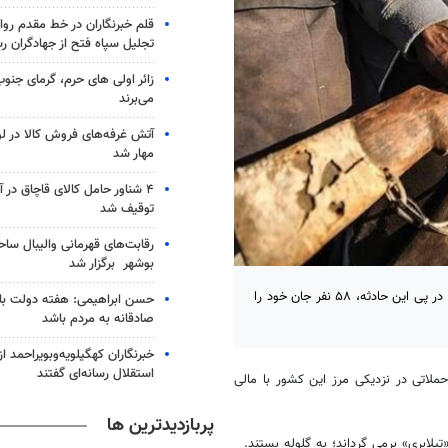
قلم خبرنگاران در خط مقدم رو
تجلیل سپاه فتح از جهادگران رس
زائر اولی های حرم، گرمای جنو
می‌برند
آتش غرفه‌های فروش کالا در لون
مهار شد
۴ شناور حامل کالای قاچاق در 
توقیف شد
رقابت‌های قهرمانی والیبال ساح
بوشهر برگزار شد
یکی از شهرهای مرزی نیجر شاهد حمله افراد ناشناس به مردم عادی بود که در پی این حادثه، ۵۸ نفر جان خود را
حسن ابراهیمی: هفته دولت بای
صادقانه به مردم باشد
خبرنگاران کهگیلویه‌وبویراحمد 
استقلال رسانه‌ای گفتند
لاتی در نزدیکی مرز این کشور با مالی
پربازدیدترین ها
لابِری» برمی گرداند؛ به گلوله بستند.