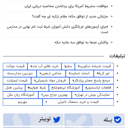
موافقت مشروط آمریکا برای برداشتن محاصره دریایی ایران
جزئیاتی جدید از توافق مکه؛ مقام ترکیه ای چه گفت؟
اجرای آزمون‌های غربالگری دانش آموزان شرط ثبت نام نهایی در مدارس
است
واکنش صنعا به توافق سه جانبه مکه
تبلیغات
قیمت شیشه سکوریت
سفیر
خرید طلای آب شده
قیمت موکت
تور کربلا
استند تسلیت
مداحی اربعین
دوربین مداربسته
مرجع پاسخ معتبر پزشکان
فروش مواد شیمیایی
قیمت ایمپلنت
قطعات لباسشویی
آموزشگاه تیزهوشان
بلیط هواپیما
پرشین هتل
نمایندگی بوش در تهران
بهترین جراح بینی
آموزشگاه زبان ملل
قیمت و خرید سمعک نامرئی
مهرینو