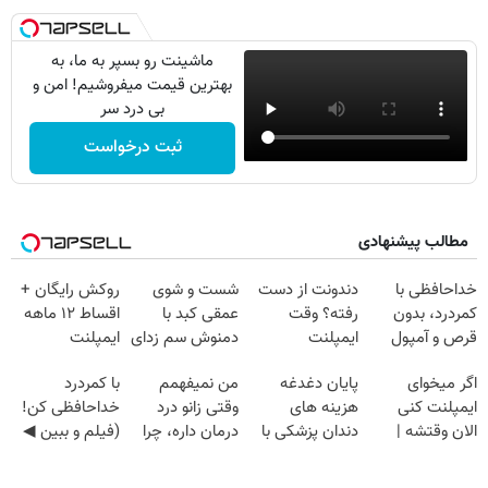
ماشینت رو بسپر به ما، به
بهترین قیمت میفروشیم! امن و
بی درد سر
ثبت درخواست
مطالب پیشنهادی
خداحافظی با
دندونت از دست
شست و شوی
روکش رایگان +
کمردرد، بدون
رفته؟ وقت
عمقی کبد با
اقساط ۱۲ ماهه
قرص و آمپول
ایمپلنت
دمنوش سم زدای
ایمپلنت
دیجیتاله
گیاهی
اگر میخوای
پایان دغدغه
من نمیفهمم
با کمردرد
ایمپلنت کنی
هزینه های
وقتی زانو درد
خداحافظی کن!
الان وقتشه |
دندان پزشکی با
درمان داره، چرا
(فیلم و ببین ◀
فقط با ۲۵
پک سفید کننده
دردش رو داری
پرسش‌نامه رو
میلیون تومان!!!
خانگی
تحمل میکنی؟❗
پرکن)