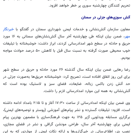
تحریم کنندگان چهارشنبه سوری پر خطر خواهد افزود.
آتش سوزی‌های جزئی در سمنان
معاون سازمان آتش‌نشانی و خدمات ایمنی شهرداری سمنان در گفتگو با
خبرنگار
مهر
، ضمن بیان اینکه طی چهارشنبه آخر سال آتش‌نشان‌های سمنانی به ۱۶ مورد
حریق و حادثه در سطح شهر امدادرسانی کردند، ابراز داشت: خوشبختانه با تبلیغات
خوب محیطی صورت گرفته به نسبت سال قبل با کاهش ۵۰ درصد حوادث مواجه
بودیم.
رضا رهایی ضمن بیان اینکه سال گذشته ۲۶ مورد حادثه و حریق در سطح شهر
برای این روز اتفاق افتاده است، تصریح کرد: خوشبختانه حریق‌ها به‌صورت جزئی در
حد آتش زدن باکس زباله، ضایعات، فضای سبز و لاستیک بوده است که
آتش‌نشانی به همه این موارد امدادرسانی لازم را داشت.
وی ضمن بیان اینکه امدادرسانی از ساعت ۱۷:۳۰ آغاز و تا ۲:۱۵ بامداد ادامه داشته
است، افزود: تبلیغات گسترده و نشر پیام‌های آموزشی (پوستر و توصیه‌های ایمنی)،
برگزاری مسابقه ویدئویی آژیر ۱۲۵ به جهت فرهنگ‌سازی با مضمون بهترین پیام
ایمنی برای چهارشنبه آخر سال، طراحی
مونشن
گرافی و نشر در فضای مجازی،
نصب بنر، اطلاع‌رسانی در خبرگزاری‌ها و ارائه نکات ایمنی از مواردی که به این