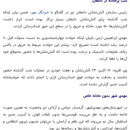
شب پرحادثه در دامغان
رئیس سازمان آتش‌نشانی دامغان نیز در گفتگو با
خبرنگار مهر
، ضمن بیان اینکه
شب گذشته برای آتش‌نشانی دامغان بسیار پرکار بوده است، ابراز داشت:
آتش‌نشان‌ها ۵۰ مورد حادثه و حریق را در سطح این شهر امدادرسانی کردند.
مهدی ابراهیمی
ارمی
بابیان اینکه حوادث چهارشنبه‌سوری به نسبت سنوات قبل ۱۰
درصد رشد داشته است، تصریح کرد: بیشتر این حوادث مربوط به حریق در باکس
زباله، ضایعات، لاستیک و درخت بوده است که آتش‌نشان‌ها با حضور به‌موقع خود
آن‌ها را اطفا کردند.
وی افزود: ۱۶ اکیپ ۲۴ آتش‌نشان و هفت خودرو در عملیات شب گذشته حضور
داشتند و به‌دقت به حوادث فوق امدادرسانی لازم را انجام دادند که خوشبختانه
آسیب جدی گزارش نشده است.
مهدی شهر بدون حادثه خاص
در شهرستان‌های مهدی‌شهر، گرمسار، میامی و
آرادان
نیز وضعیت به همین صورت
ادامه داشت و به نظر می‌رسد قومسی‌ها بدون تلفات فوتی یا آسیب جدی به
استقبال سال نو می‌روند که این نظم و آرامش را می‌توان مدیون نیروی انتظامی و
گشت‌ها، اورژانس و آتش‌نشان‌ها و رسانه‌ها نیز بود.