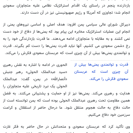
بازدارنده پنجم در راستای یک اقدام استراتژیک نظامی علیه متجاوزان سعودی
انجام شد؛ تجاوزی که آمریکا و رژیم صهیونیستی نیز در آن دست دارند.
دبیرکل شورای عالی سیاسی یمن افزود: هدف اصلی و اساسی نیروهای یمنی از
انجام این عملیات استراتژیک مخابره این پیام بود که یمنی‌ها از دفاع از خود دست
نمی کشند و به مقابله با متجاوزان ادامه می‌دهند. ما قدرت بازدارندگی خود را به
رخ دشمن سعودی می کشیم. آنها نباید قدرت یمنی‌ها را دست کم بگیرند. قدرت
و توانمندی‌ یمنی‌ها بیش از آن چیزی است که عربستان سعودی فکرش را می‌کند.‌
قدرت و توانمندی‌ یمنی‌ها بیش از
الحوری در ادامه با اشاره به نقش رهبری
آن چیزی است که عربستان
«سید عبدالملک الحوثی» رهبر جنبش
سعودی فکرش را می‌کند.
«أنصارالله» در یمن، گفت: عبدالملک
الحوثی یک نبرد تاریخی علیه متجاوزان را
هدایت و رهبری می‌کند. یمنی‌ها نیز از او حمایت و پشتیبانی می‌کنند. به فضل
همین مقاومتِ تحت رهبری عبدالملک الحوثی بوده است که یمن توانسته است از
حالت دفاع به حالت هجوم منتقل شود. ما درحال حاضر از استقلال و کرامت
سرزمین خود دفاع می‌کنیم.
وی تأکید کرد که عربستان سعودی و متحدانش در حال حاضر به فکر غارت