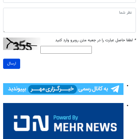
*
لطفا حاصل عبارت را در جعبه متن روبرو وارد کنید
ارسال