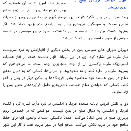
جهانی خواستار برقراری صلح در
تصریح کرد: امروز شاهد آن هستیم که
یمن نمی‌شد
برخی در عرصه بین المللی بر لزوم تحقق
روند سیاسی در یمن تأکید دارند. این موضع گیری جامعه جهانی پس از ضربات
نظامی سخت و سهمگین نیروهای یمنی به مواضع متجاوزان، اتخاذ شد. اگر
یمنی‌ها دست برتر را در عرصه نظامی نداشتند، امروز چنین موضعی در عرصه
سیاسی از سوی جامعه جهانی اتخاذ نمی‌شد.
دبیرکل شورای عالی سیاسی یمن در بخش دیگری از اظهاراتش به نبرد سرنوشت
ساز مأرب نیز اشاره کرد. وی در این ارتباط اظهار داشت: هدف از آغاز عملیات
استراتژیک مأرب پاکسازی آن از لوث متجاوزان بوده است. ما می‌خواهیم که
یمنی‌ها مأرب را اداره کنند و نه سعودی‌ها و اماراتی‌ها. کسانی که به دنبال تحقق
صلح در یمن هستند باید محاصره بنادر، فرودگاه‌ها و اماکن دیگر در یمن را لغو
کنند. کسانی که خواهان صلح هستند، کشتی‌های حامل فرآورده‌های نفتی یمن را
آزاد سازند.
وی بر نقش آفرینی ایالات متحده آمریکا و انگلیس در نبرد مأرب اشاره کرد و گفت:
آمریکا و انگلیس به دنبال صلح در یمن نیستند. مواضعی که در خصوص لزوم
برقراری صلح در یمن اتخاذ می‌کنند، عمدتاً تاکتیکی است تا واقعی. آنها برای حفظ
منافع خود در مأرب تلاش می‌کنند. منافع آنها در شهر مأرب، نفت و گاز این شهر