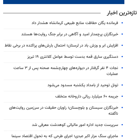
تازه‌ترین اخبار
فرمانده یگان حفاظت منابع طبیعی کرمانشاه هشدار داد
خبرنگاران پرچمدار امید و آگاهی در برابر جنگ روایت‌ها هستند
افزایش ابر و وزش باد در لرستان؛ احتمال بارش‌های پراکنده در برخی نقاط
دستگیری سارق قمه بدست توسط عوامل کلانتری ۱۹ تبریز
نجات ۴ نفر گرفتار در دیواره‌های چهارچشمه صحنه پس از ۳ ساعت
عملیات
تونل توحید از بامداد یکشنبه مسدود می‌شود
جریمه ۶۰ میلیارد ریالی داروخانه متخلف
خبرنگاران سیستان و بلوچستان؛ راویان حقیقت در سرزمین روایت‌های
ناگفته
سرپرست جدید اداره امور مالیاتی کوهدشت معرفی شد
ماجرای سنگ مزار اکبر عبدی؛ اجرای طرحی که به تحول اقتصاد سینما