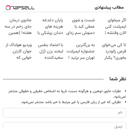
مطالب پیشنهادی
اگر میخوای
شست و شوی
پایان دغدغه
جادوی درمان
ایمپلنت کنی
عمقی کبد با
هزینه های
جای زخم در سه
الان وقتشه |
دمنوش سم زدای
دندان پزشکی با
هفته! (همین
فقط با ۲۵
گیاهی
پک سفید کننده
حالا رایگان
تا کی می‌خوای
به بزرگترین
با اعتماد بنفس
ویدیو هولناک از
میلیون تومان!!!
خانگی
صحبت کنید)
قرص زانودرد
جشنواره ایمپلنت
لبخند بزن (ژل
جوان کارتن
بخوری؟ یکبار
تهران سر بزنید !
سفیدکننده
خوابی که
اصولی درمانش
| فقط ۲۵
دندان40%تخفیف)
میلیاردر شد.
کن
میلیون !
آموزش رایگان
نظر شما
نظرات حاوی توهین و هرگونه نسبت ناروا به اشخاص حقیقی و حقوقی منتشر
نمی‌شود.
نظراتی که غیر از زبان فارسی یا غیر مرتبط با خبر باشد منتشر نمی‌شود.