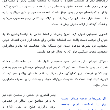
ثروت‌های یمنی‌ها هستند. الحوری با اشاره به عملیات نظامی ارتش و کمیته‌های
مردمی یمن علیه اهداف دقیق و حساس در پایتخت عربستان نیز تصریح کرد:
ارتش و کمیته‌های مردمی یمن موفق شدند اهداف سعودی در شهر «ریاض» را به
دقت هدف قرار دهند. این یک پیشرفت در توانمندی نظامی یمن محسوب می‌شود
و نشأت گرفته از اراده حقیقی یمنی‌ها است.
الحوری همچنین عنوان کرد: امروز یمنی‌ها از لحاظ نظامی به توانمندی‌هایی که به
دنبال آن بودند، دست یافته اند. امکانات نظامی برای هدف قرار دادن اهداف حیاتی
سعودی، نزد یمنی‌ها موجود است. این مسأله بدان معناست که تداوم تجاوزگری
سعودی، تبعات سنگینی برای آن به دنبال خواهد داشت.
دبیرکل شورای عالی سیاسی یمن همچنین اظهار داشت: در سایه تغییر موازنه
قدرت در یمن ما معتقد هستیم که تداوم تجاوزگری‌های عربستان سعودی به نفع
این کشور نیست. این تجاوزگری حتی دیگر به نفع متحدان ریاض هم نیست.
تجربه ثابت کرده است که مقاومت می‌تواند خوف و وحشت را بر صفوف متجاوزان
حاکم سازد.
یاسر الحوری در بخشی از سخنان خود نیز
اگر یمنی‌ها در عرصه میدانی دست
به برخی مواضع بین المللی در خصوص
برتر را نداشتند، امروز جامعه
لزوم برقراری صلح در یمن اشاره و