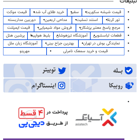
تبلیغات
قیمت شیشه سکوریت
سفیر
خرید طلای آب شده
قیمت موکت
تور کربلا
استند تسلیت
مداحی اربعین
دوربین مداربسته
مرجع پاسخ معتبر پزشکان
فروش مواد شیمیایی
قیمت ایمپلنت
قطعات لباسشویی
آموزشگاه تیزهوشان
بلیط هواپیما
پرشین هتل
نمایندگی بوش در تهران
بهترین جراح بینی
آموزشگاه زبان ملل
قیمت و خرید سمعک نامرئی
مهرینو