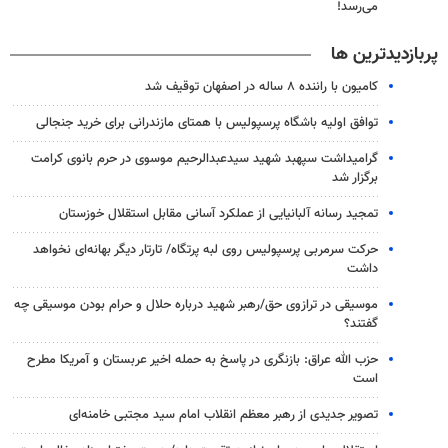
می‌رسد!
پربازدیدترین ها
کامیون با راننده ۸ ساله در اصفهان توقیف شد
توافق اولیه باشگاه پرسپولیس با همتای مازندرانی برای خرید جنجالی
گرامیداشت سپهبد شهید سیدعبدالرحیم موسوی در حرم بانوی کرامت
برگزار شد
تمجید رسانه آلبانیایی از عملکرد آسانی مقابل استقلال خوزستان
حرکت سرمربی پرسپولیس روی لبه پرتگاه/ تارتار دیگر بهانه‌ای نخواهد
داشت
موسیقی در ترازوی حق/رهبر شهید درباره حلال و حرام بودن موسیقی چه
گفتند؟
حزب الله عراق: بازنگری در پاسخ به حمله اخیر عربستان و آمریکا مطرح
است
تصویر جدیدی از رهبر معظم انقلاب امام سید مجتبی خامنه‌ای