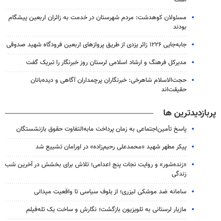
مسئولان کوهدشت: مردم شهرستان در خدمت به زائران اربعین پیشگام
بودند
جابه‌جایی ۱۲۲۶ زائر یزدی از طریق پروازهای اربعین فرودگاه شهید صدوقی
مدیرکل فرهنگ و ارشاد اسلامی لرستان روز خبرنگار را تبریک گفت
حجت‌الاسلام شاهرخی: خبرنگاران پرچمداران آگاهی و دیده‌بانان
حقیقت‌اند
پربازدیدترین ها
پاسخ تأمین‌اجتماعی به زمان پرداخت مابه‌التفاوت حقوق بازنشستگان
پیکر مطهر شهید «محمدعلی رحیم‌زاده» در اورامان تشییع شد
«زنده‌شور» و روایت نجات پنج اعدامی؛ تلاش برای بخشش در آخرین شب
زندگی
سامانه ضد موشکی لیزری؛ از بلوف سیاسی تا واقعیت میدانی
مازیار لرستانی به تلویزیون بازگشت؛ نگارش و ساخت یک تله‌فیلم