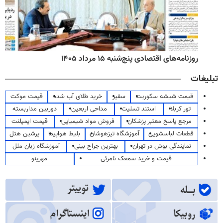
روزنامه‌های اقتصادی پنج‌شنبه ۱۵ مرداد ۱۴۰۵
تبلیغات
قیمت شیشه سکوریت
سفیر
خرید طلای آب شده
قیمت موکت
تور کربلا
استند تسلیت
مداحی اربعین
دوربین مداربسته
مرجع پاسخ معتبر پزشکان
فروش مواد شیمیایی
قیمت ایمپلنت
قطعات لباسشویی
آموزشگاه تیزهوشان
بلیط هواپیما
پرشین هتل
نمایندگی بوش در تهران
بهترین جراح بینی
آموزشگاه زبان ملل
قیمت و خرید سمعک نامرئی
مهرینو