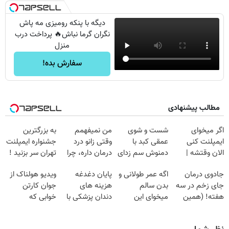
دیگه با پنکه رومیزی مه پاش
نگران گرما نباش🔥 پرداخت درب
منزل
سفارش بده!
مطالب پیشنهادی
اگر میخوای
شست و شوی
من نمیفهمم
به بزرگترین
ایمپلنت کنی
عمقی کبد با
وقتی زانو درد
جشنواره ایمپلنت
الان وقتشه |
دمنوش سم زدای
درمان داره، چرا
تهران سر بزنید !
فقط با ۲۵
گیاهی
دردش رو داری
| فقط ۲۵
جادوی درمان
اگه عمر طولانی و
پایان دغدغه
ویدیو هولناک از
میلیون تومان!!!
تحمل میکنی؟❗
میلیون !
جای زخم در سه
بدن سالم
هزینه های
جوان کارتن
هفته! (همین
میخوای این
دندان پزشکی با
خوابی که
حالا رایگان
نوشیدنی رو با
پک سفید کننده
میلیاردر شد.
صحبت کنید)
تخفیف بخر
خانگی
آموزش رایگان