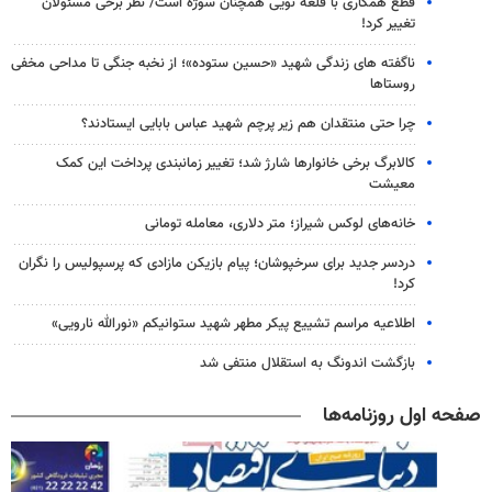
قطع همکاری با قلعه نویی همچنان سوژه است/ نظر برخی مسئولان
تغییر کرد!
ناگفته های زندگی شهید «حسین ستوده»؛ از نخبه جنگی تا مداحی مخفی
روستاها
چرا حتی منتقدان هم زیر پرچم شهید عباس بابایی ایستادند؟
کالابرگ برخی خانوارها شارژ شد؛ تغییر زمانبندی پرداخت این کمک
معیشت
خانه‌های لوکس شیراز؛ متر دلاری، معامله تومانی
دردسر جدید برای سرخپوشان؛ پیام بازیکن مازادی که پرسپولیس را نگران
کرد!
اطلاعیه مراسم تشییع پیکر مطهر شهید ستوانیکم «نورالله نارویی»
بازگشت اندونگ به استقلال منتفی شد
صفحه اول روزنامه‌ها