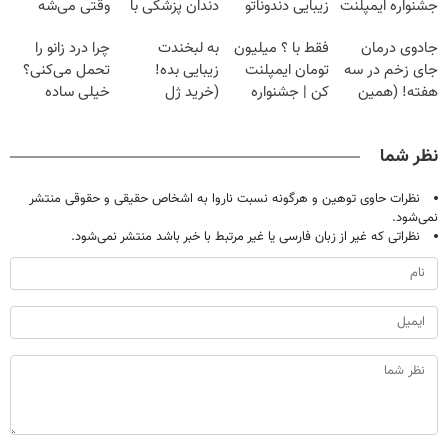
جشنواره ایمپلنت
زیبایی دندوناتو
دندان پزشکی با
وقتی می‌شه
تهران پر کنید ! |
برگردون
پک سفید کننده
بدون عمل
جادوی درمان
فقط با ؟ میلیون
به لبخندت
چرا درد زانو را
فقط ۲۵ میلیون
(40%off)
خانگی
درمانش کرد؟؟؟؟
جای زخم در سه
تومان ایمپلنت
زیبایی بده!
تحمل می‌کنی؟
هفته! (همین
کن | جشنواره
(خرید ژل
خیلی ساده
حالا رایگان
تموم نشه !!!
سفیدکننده
درمنزل درمانش
صحبت کنید)
دندان
کن
نظر شما
با40%تخفیف)
نظرات حاوی توهین و هرگونه نسبت ناروا به اشخاص حقیقی و حقوقی منتشر
نمی‌شود.
نظراتی که غیر از زبان فارسی یا غیر مرتبط با خبر باشد منتشر نمی‌شود.