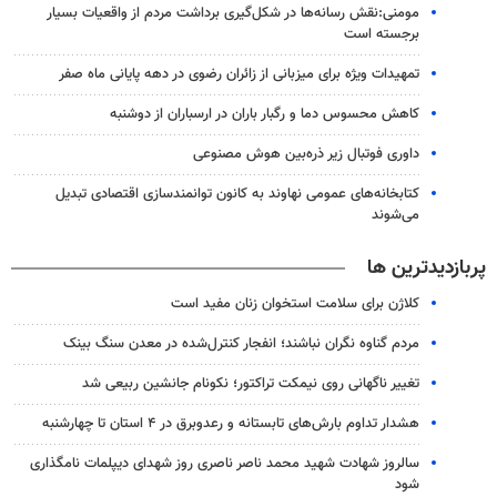
مومنی:نقش رسانه‌ها در شکل‌گیری برداشت مردم از واقعیات بسیار
برجسته است
تمهیدات ویژه برای میزبانی از زائران رضوی در دهه پایانی ماه صفر
کاهش محسوس دما و رگبار باران در ارسباران از دوشنبه
داوری فوتبال زیر ذره‌بین هوش مصنوعی
کتابخانه‌های عمومی نهاوند به کانون توانمندسازی اقتصادی تبدیل
می‌شوند
پربازدیدترین ها
کلاژن برای سلامت استخوان زنان مفید است
مردم گناوه نگران نباشند؛ انفجار کنترل‌شده در معدن سنگ بینک
تغییر ناگهانی روی نیمکت تراکتور؛ نکونام جانشین ربیعی شد
هشدار تداوم بارش‌های تابستانه و رعدوبرق در ۴ استان تا چهارشنبه
سالروز شهادت شهید محمد ناصر ناصری روز شهدای دیپلمات نامگذاری
شود