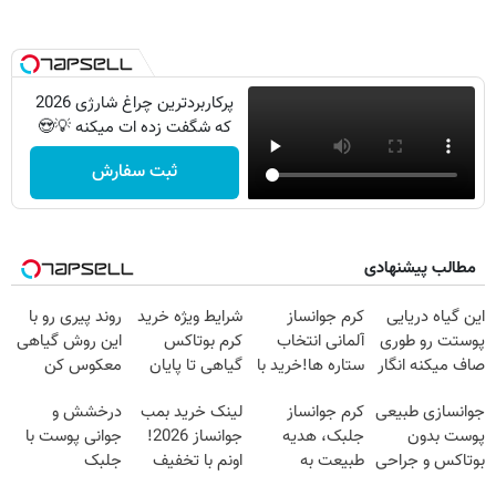
پرکاربردترین چراغ شارژی 2026
که شگفت زده ات میکنه 💡😍
ثبت سفارش
مطالب پیشنهادی
این گیاه دریایی
کرم جوانساز
شرایط ویژه خرید
روند پیری رو با
پوستت رو طوری
آلمانی انتخاب
کرم بوتاکس
این روش گیاهی
صاف میکنه انگار
ستاره ها!خرید با
گیاهی تا پایان
معکوس کن
20سال جوون
تخفیف
امشب!
جوانسازی طبیعی
کرم جوانساز
لینک خرید بمب
درخشش و
شدی🔥
پوست بدون
جلبک، هدیه
جوانساز 2026!
جوانی پوست با
بوتاکس و جراحی
طبیعت به
اونم با تخفیف
جلبک
😳! خرید با
شما(خرید با
ویژه
اسپیرولینا! خرید