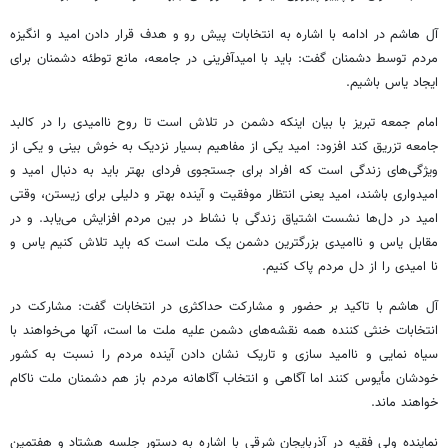
آل هاشم در ادامه با اشاره به انتخابات پیش رو و هدف قرار دادن امید و انگیزه
مردم توسط دشمنان گفت: باید با امیدآفرینی در جامعه، مانع توطئه دشمنان برای
ایجاد یاس باشیم.
امام جمعه تبریز با بیان اینکه دشمن در تلاش است تا روح ناامیدی را در کالبد
جامعه تزریق کند افزود: امید یکی از مفاهیم بسیار نزدیک به خوش بینی و یکی از
ویژگی‌های زندگی است که افراد برای جستجوی فردای بهتر باید به دنبال امید و
امیدواری باشند، امید یعنی انتظار موفقیت و آینده بهتر و دلیلی برای زیستن، وقتی
امید در دل‌ها نشست اشتیاق زندگی با نشاط در بین مردم افزایش می‌یابد. و در
مقابل یاس و ناامیدی بزرگترین دشمن یک ملت است که باید تلاش کنیم یاس و
نا
امیدی را از دل مردم پاک کنیم.
آل هاشم با تاکید بر حضور و مشارکت حداکثری در انتخابات گفت: مشارکت در
انتخابات خنثی کننده همه نقشه‌های دشمن علیه ملت ما است، آنها می‌خواهند با
سیاه نمایی و ناامید سازی و تاریک نشان دادن آینده مردم را نسبت به کشور
خودشان مأیوس کنند اما آگاهی و انتخاب آگاهانه مردم باز هم دشمنان ملت ناکام
خواهند ماند.
نماینده ولی فقیه در آذربایجان شرقی با اشاره به دستور جلسه هشتاد و هفتمین