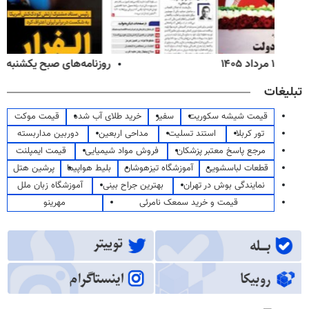
روزنامه‌های صبح یکشنبه ۱۸ مرداد ۱۴۰۵
تبلیغات
قیمت شیشه سکوریت
سفیر
خرید طلای آب شده
قیمت موکت
تور کربلا
استند تسلیت
مداحی اربعین
دوربین مداربسته
مرجع پاسخ معتبر پزشکان
فروش مواد شیمیایی
قیمت ایمپلنت
قطعات لباسشویی
آموزشگاه تیزهوشان
بلیط هواپیما
پرشین هتل
نمایندگی بوش در تهران
بهترین جراح بینی
آموزشگاه زبان ملل
قیمت و خرید سمعک نامرئی
مهرینو