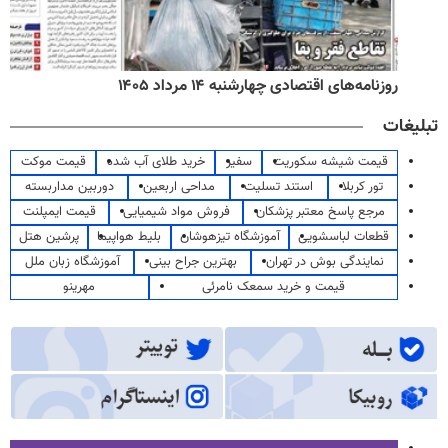
روزنامه‌های اقتصادی چهارشنبه ۱۴ مرداد ۱۴۰۵
تبلیغات
قیمت شیشه سکوریت
سفیر
خرید طلای آب شده
قیمت موکت
تور کربلا
استند تسلیت
مداحی اربعین
دوربین مداربسته
مرجع پاسخ معتبر پزشکان
فروش مواد شیمیایی
قیمت ایمپلنت
قطعات لباسشویی
آموزشگاه تیزهوشان
بلیط هواپیما
پرشین هتل
نمایندگی بوش در تهران
بهترین جراح بینی
آموزشگاه زبان ملل
قیمت و خرید سمعک نامرئی
مهرینو