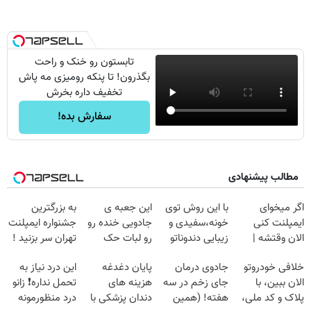
تابستون رو خنک و راحت
بگذرون! تا پنکه رومیزی مه پاش
تخفیف داره بخرش
سفارش بده!
مطالب پیشنهادی
اگر میخوای
با این روش توی
این جعبه ی
به بزرگترین
ایمپلنت کنی
خونه،سفیدی و
جادویی خنده رو
جشنواره ایمپلنت
الان وقتشه |
زیبایی دندوناتو
رو لبات حک
تهران سر بزنید !
فقط با ۲۵
برگردون
میکنه
| فقط ۲۵
خلافی خودروتو
جادوی درمان
پایان دغدغه
این درد نیاز به
میلیون تومان!!!
(40%off)
خرید40%تخفیف
میلیون !
الان ببین، با
جای زخم در سه
هزینه های
تحمل نداره❗ زانو
پلاک و کد ملی،
هفته! (همین
دندان پزشکی با
درد منظورمونه