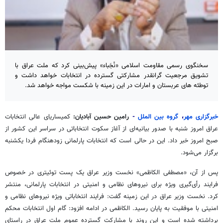
سخنگوی رسمی مقاومت اسلامی «نُجَباء» پیش‌بینی کرد که ملت عراق با
تشویق مرجعیت گرانقدر مشارکتی گسترده در انتخابات خواهد داشت و
توطئه های عربستان و امارات در این زمینه با شکست مواجه خواهد شد.
خبرگزاری مهر
،
گروه بین
الملل
-
رامین حسین آبادیان:
کمیساریای عالی انتخابات
عراق امروز شنبه با صدور بیانیه‌ای از آغاز سکوت انتخاباتی در سراسر این کشور از
صبح امروز خبر داد. این در حالی است که انتخابات پارلمانی زودهنگام فردا یکشنبه
برگزار می‌شود.
پس از آن، «مصطفی
الکاظمی
» نخست وزیر عراق یک پست توئیتری در خصوص
فرایند رأی‌گیری ویژه برای نیروهای نظامی و امنیتی در انتخابات پارلمانی، منتشر
کرد. نخست وزیر عراق در این زمینه گفت: فرایند انتخاباتی ویژه نیروهای نظامی و
امنیتی با موفقیت به پایان رسید.
الکاظمی
در ادامه افزود: گام اول انتخابات محکم
برداشته شده است و این روند با مشارکت گسترده عموم ملت عراق در راستای