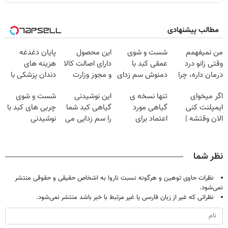
مطالب پیشنهادی
من نمیفهمم
شست و شوی
این محصول
پایان دغدغه
وقتی زانو درد
عمقی کبد با
دارای اصالت کالا
هزینه های
درمان داره، چرا
دمنوش سم زدای
و مجوز وزارت
دندان پزشکی با
دردش رو داری
گیاهی
بهداشت
پک سفید کننده
اگر میخوای
تنها نسخه ی
این نوشیدنی
شست و شوی
تحمل میکنی؟❗
است(55%تخفیف)
خانگی
ایمپلنت کنی
گیاهی مورد
گیاهی کبد شما
چربی های کبد با
الان وقتشه |
اعتماد برای
را سم زدایی می
نوشیدنی
فقط با ۲۵
تصفیه کبد(دارای
کند (با ضمانت
گیاهی(55%تخفیف)
میلیون تومان!!!
سیب سلامت)
مرجوعی)
نظر شما
نظرات حاوی توهین و هرگونه نسبت ناروا به اشخاص حقیقی و حقوقی منتشر
نمی‌شود.
نظراتی که غیر از زبان فارسی یا غیر مرتبط با خبر باشد منتشر نمی‌شود.