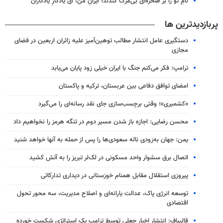
نامِ تو را بر صخره‌ای بی‌مرگ کندند؛ ایرانِ من! ای یادگارِ یادگاران
پربازدیدترین ها
دستگیری عامل انتشار مطالب توهین‌آمیز علیه زائران اربعین در فضای
مجازی
ترامپ: فکر می‌کنم جنگ با ایران خیلی زود پایان می‌یابد
امضای توافق دفاعی بین عربستان، ترکیه و پاکستان
«کشمیری»؛ وقتی برچسب‌سازی جای نقد رسانه‌ای را می‌گیرد
محسن رضایی: اجازه باز شدن مسیر دوم در تنگه هرمز را نخواهیم داد
یمن: جهان به‌زودی ناله سعودی‌ها را پس از حمله به آنها خواهد شنید
اتصال برق سشوار واحد مسکونی در لک‌لر تبریز را به آتش کشید
پیروزی استقلال مقابل همنام خوزستانی در دیداری تدارکاتی
توسعه انرژی پاک، عدالت یارانه‌ای و اصلاح مدیریت، سه محور تحول
اقتصادی
قالیباف: انتشار اخبار جعلی توسط ترامپ یک استراتژی شکست خورده