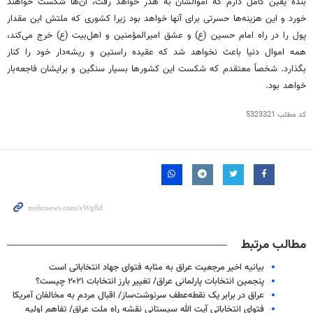
بنده یقین کامل دارم که اموالشان به هدر خواهد رفت، آن‌ها شکست خواهند
خورد و این هزینه‌ها حسرتی برای آنها خواهد بود زیرا کشوری که ملتش این مقدار
پول را در راه امام حسین (
ع)
و عشق امیرالمؤمنین و اهل‌بیت (
ع)
خرج می‌کند،
همه اموال دنیا باعث نخواهد شد که عقیده راستین و ریشه‌دار خود را کنار
بگذارد. شخصاً معتقدم که شکست این کشورها بسیار سنگین و برایشان فاجعه‌بار
خواهد بود.
کد مطلب
5323321
مطالب مرتبط
بیانیه اخیر مرجعیت عراق به مثابه فتوای جهاد انتخاباتی است
پنجمین انتخابات پارلمانی عراق/ تغییر بارز انتخابات ۲۰۲۱ چیست؟
عراق در برابر یک نقطه‌عطف سرنوشت‌ساز/ اقبال مردم به مخالفان آمریکا
فتوای انتخاباتی آیت الله سیستانی نقشه راه ملت عراق/ تفاهم اولیه