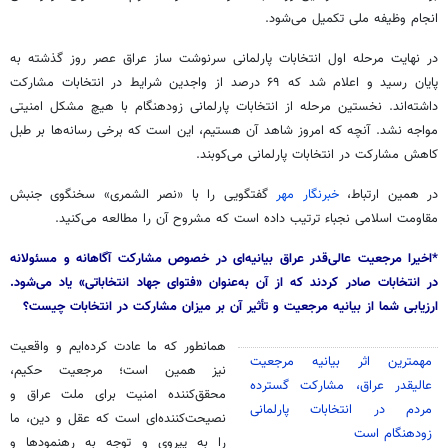
انجام وظیفه ملی تکمیل می‌شود.
در نهایت مرحله اول انتخابات پارلمانی سرنوشت ساز عراق عصر روز گذشته به
پایان رسید و اعلام شد که ۶۹ درصد از واجدین شرایط در انتخابات مشارکت
داشته‌اند. نخستین مرحله از انتخابات پارلمانی زودهنگام با هیچ مشکل امنیتی
مواجه نشد. آنچه که امروز شاهد آن هستیم، این است که برخی رسانه‌ها بر طبل
کاهش مشارکت در انتخابات پارلمانی می‌کوبند.
در همین ارتباط،
خبرنگار مهر
گفتگویی را با «نصر
الشمری
» سخنگوی جنبش
مقاومت اسلامی
نجباء
ترتیب داده است که مشروح آن را مطالعه می‌کنید.
*اخیرا مرجعیت عالی‌قدر عراق بیانیه‌ای در خصوص مشارکت آگاهانه و مسئولانه
در انتخابات صادر کردند که از آن به‌عنوان «فتوای جهاد انتخاباتی» یاد می‌شود.
ارزیابی شما از بیانیه مرجعیت و تأثیر آن بر میزان مشارکت در انتخابات چیست؟
همانطور که ما عادت کرده‌ایم و واقعیت
مهمترین اثر بیانیه مرجعیت
نیز همین است؛ مرجعیت حکیم،
عالیقدر عراق، مشارکت گسترده
محقق‌کننده امنیت برای ملت عراق و
مردم در انتخابات پارلمانی
نصیحت‌کننده‌ای است که عقل و دین، ما
زودهنگام است
را به پیروی و توجه به رهنمودها و