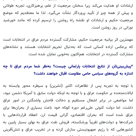
ارشادات او هدایت می‌کند زیرا سخنان مرجعیت از علم، پرهیزکاری، تجربه طولانی
و پیش از همه چیز از تأیید پروردگار نشأت می‌گیرد. لذا ما معتقدیم که موضع
مرجعیت حکیم و ارشادات او نقشه راه روشنی را ترسیم کرده که مانند خورشید
نورانی در روز روشن است.
مهمترین اثر بیانیه مرجعیت حکیم، مشارکت گسترده مردم عراق در انتخابات است
که برعکس اراده کسانی است که به‌دنبال تحریم انتخابات هستند و نشانه‌های
مشارکت گسترده در انتخابات، هم‌اکنون به‌خوبی نمایان شده است.
*پیش‌بینی‌تان از نتایج انتخابات پارلمانی چیست؟ به‌نظر شما مردم عراق تا چه
اندازه به گروه‌های سیاسی حامی مقاومت اقبال خواهند داشت؟
با توجه به تجربه پس از تظاهرات اکتبر (تشرین) و سیطره محور وابسته به
ایالات‌متحده بر حکومت عراق و با توجه به اینکه دولت سابق با آمریکا دشمن نبود،
اما مواضعی در برابر اشغال مستقیم و دخالت فاحش واشنگتن در امور عراق
داشت، اما دولت کنونی علی‌رغم دوره کوتاه خود باعث بسیاری از بحران‌ها برای
عراق شده است که بحران اقتصادی، گرانی قیمت ارز، انعقاد قراردادهایی با
شرکت‌ها و دولت‌های تقریباً ورشکسته، فروش نفت عراق به بهای بسیار پایین به
کشورهایی که با رژیم صهیونیستی سازش کرده و در تخریب عراق و تنش‌آفرینی