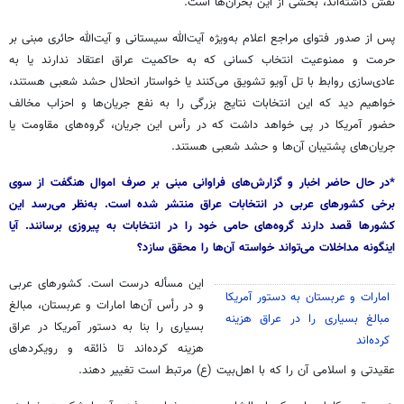
نقش داشته‌اند، بخشی از این بحران‌ها است.
پس از صدور فتوای مراجع اعلام به‌ویژه آیت‌الله سیستانی و آیت‌الله حائری مبنی بر
حرمت و ممنوعیت انتخاب کسانی که به حاکمیت عراق اعتقاد ندارند یا به
عادی‌سازی روابط با
تل
آویو
تشویق می‌کنند یا خواستار انحلال
حشد
شعبی هستند،
خواهیم دید که این انتخابات نتایج بزرگی را به نفع جریان‌ها و احزاب مخالف
حضور آمریکا در پی خواهد داشت که در رأس این جریان، گروه‌های مقاومت یا
جریان‌های پشتیبان آن‌ها و
حشد
شعبی هستند.
*در حال حاضر اخبار و گزارش‌های فراوانی مبنی بر صرف اموال هنگفت از سوی
برخی کشورهای عربی در انتخابات عراق منتشر شده است. به‌نظر می‌رسد این
کشورها قصد دارند گروه‌های حامی خود را در انتخابات به پیروزی برسانند. آیا
اینگونه مداخلات می‌تواند خواسته آن‌ها را محقق سازد؟
این
مسأله
درست است. کشورهای عربی
امارات و عربستان به دستور آمریکا
و در رأس آن‌ها امارات و عربستان، مبالغ
مبالغ بسیاری را در عراق هزینه
بسیاری را بنا به دستور آمریکا در عراق
کرده‌اند
هزینه کرده‌اند تا ذائقه و رویکردهای
عقیدتی و اسلامی آن را که با اهل‌بیت (
ع)
مرتبط است تغییر دهند.