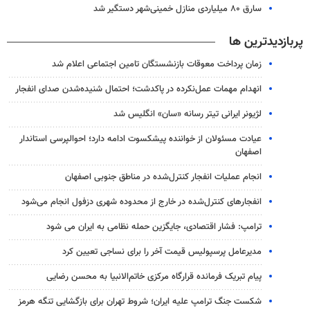
سارق ۸۰ میلیاردی منازل خمینی‌شهر دستگیر شد
پربازدیدترین ها
زمان پرداخت معوقات بازنشستگان تامین اجتماعی اعلام شد
انهدام مهمات عمل‌نکرده در پاکدشت؛ احتمال شنیده‌شدن صدای انفجار
لژیونر ایرانی تیتر رسانه «سان» انگلیس شد
عیادت مسئولان از خواننده پیشکسوت ادامه دارد؛ احوالپرسی استاندار
اصفهان
انجام عملیات انفجار کنترل‌شده در مناطق جنوبی اصفهان
انفجارهای کنترل‌شده در خارج از محدوده شهری دزفول انجام می‌شود
ترامپ: فشار اقتصادی، جایگزین حمله نظامی به ایران می شود
مدیرعامل پرسپولیس قیمت آخر را برای نساجی تعیین کرد
پیام تبریک فرمانده قرارگاه مرکزی خاتم‌الانبیا به محسن رضایی
شکست جنگ ترامپ علیه ایران؛ شروط تهران برای بازگشایی تنگه هرمز