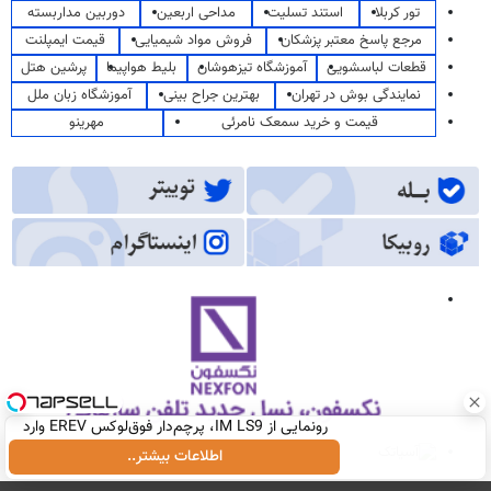
تور کربلا
استند تسلیت
مداحی اربعین
دوربین مداربسته
مرجع پاسخ معتبر پزشکان
فروش مواد شیمیایی
قیمت ایمپلنت
قطعات لباسشویی
آموزشگاه تیزهوشان
بلیط هواپیما
پرشین هتل
نمایندگی بوش در تهران
بهترین جراح بینی
آموزشگاه زبان ملل
قیمت و خرید سمعک نامرئی
مهرینو
رونمایی از IM LS9، پرچم‌دار فوق‌لوکس EREV وارد
بازار ایران شد
اطلاعات بیشتر..