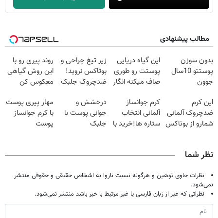
مطالب پیشنهادی
بدون سوزن
این گیاه دریایی
زیر تیغ جراحی و
روند پیری رو با
پوستتو 10سال
پوستت رو طوری
بوتاکس نروید!
این روش گیاهی
جوون
صاف میکنه انگار
ضدچروک جلبک
معکوس کن
کن50%تخفیف
20سال جوون
با40%تخفیف
این کرم
کرم جوانساز
درخشش و
مهار پیری پوست
پاییزی
شدی🔥
ضدچروک آلمانی
آلمانی انتخاب
جوانی پوست با
با کرم جوانساز
شمارو از بوتاکس
ستاره ها!خرید با
جلبک
پوست
بی نیاز میکنه.
تخفیف
اسپیرولینا! خرید
آلمانی(تخفیف
(تخفیف تا
محصول با
ویژه تا امشب)
نظر شما
امشب)
تخفیف ویژه
نظرات حاوی توهین و هرگونه نسبت ناروا به اشخاص حقیقی و حقوقی منتشر
نمی‌شود.
نظراتی که غیر از زبان فارسی یا غیر مرتبط با خبر باشد منتشر نمی‌شود.