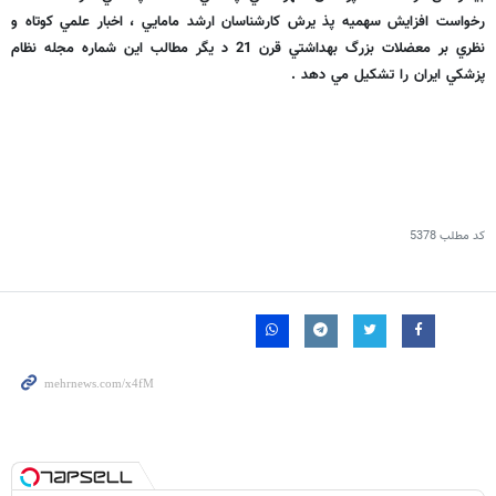
رخواست افزايش سهميه پذ يرش كارشناسان ارشد مامايي ، اخبار علمي كوتاه و
نظري بر معضلات بزرگ بهداشتي قرن 21 د يگر مطالب اين شماره مجله نظام
پزشكي ايران را تشكيل مي دهد .
کد مطلب
5378