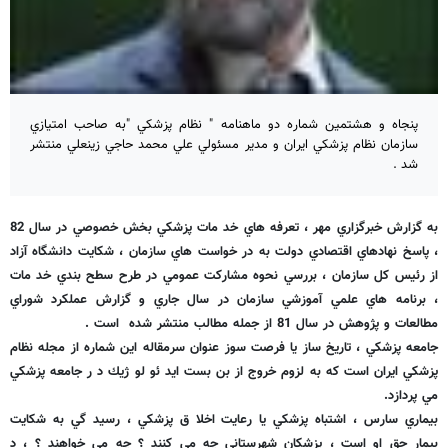
پنجاه و هشتمين شماره دو ماهنامه " نظام پزشكي "به صاحب امتيازي
سازمان نظام پزشكي ايران و مدير مسئولي علي محمد حاجي زينعلي منتشر
شد .
به گزارش خبرگزاري مهر ، تعرفه هاي خد مات پزشكي بخش خصوصي در سال 82
، پاسخ نهادهاي اقتصادي دولت به در خواست هاي سازمان ، شكايت دانشگاه آزاد
از رئيس كل سازمان ، بررسي نحوه مشاركت عمومي در طرح سطح بندي خد مات
، برنامه هاي علمي آموزشي سازمان در سال جاري و گزارش عملكرد شوراي
مطالعات و پژوهش در سال 81 از جمله مطالب منتشر شده است .
جامعه پزشكي ، تاريخ ساز يا فرصت سوز عنوان سرمقاله اين شماره از مجله نظام
پزشكي ايران است كه به لزوم خروج از بن بست ايد ئو لو ژيك د ر جامعه پزشكي
مي پردازد.
بيماري سارس ، اشتباه پزشكي يا رعايت اخلا ق پزشكي ، رسيد گي به شكايت
بيمار حق او است ، پزشكان شهرستاني چه مي كنند ؟ چه مي خواهند ؟ ، د