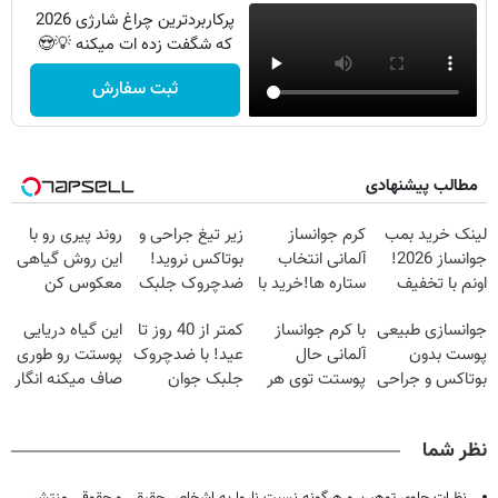
پرکاربردترین چراغ شارژی 2026
که شگفت زده ات میکنه 💡😍
ثبت سفارش
مطالب پیشنهادی
لینک خرید بمب
کرم جوانساز
زیر تیغ جراحی و
روند پیری رو با
جوانساز 2026!
آلمانی انتخاب
بوتاکس نروید!
این روش گیاهی
اونم با تخفیف
ستاره ها!خرید با
ضدچروک جلبک
معکوس کن
ویژه
تخفیف
با40%تخفیف
جوانسازی طبیعی
با کرم جوانساز
کمتر از 40 روز تا
این گیاه دریایی
پوست بدون
آلمانی حال
عید! با ضدچروک
پوستت رو طوری
بوتاکس و جراحی
پوستت توی هر
جلبک جوان
صاف میکنه انگار
😳! خرید با
فصلی
شو40%تخفیف
20سال جوون
تخفیف ویژه
خوبه۴۵٪تخفیف
شدی🔥
نظر شما