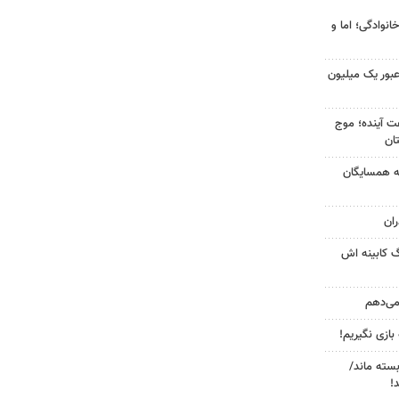
انوادگی؛ اما و
 عبور یک میلیون
 کشور در ۷۲ ساعت آینده؛ موج
به همسایگان
ان
گ کابینه اش
 می‌دهم
 بازی نگیریم!
بسته ماند/
!