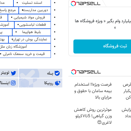
استند تسلیت
مدا
دوربین مداربسته
مرجع پاسخ 
فروش مواد شیمیایی
قی
 شو تا 3 میلیارد وام بگیر « ویژه فروشگاه ها
قطعات لباسشویی
آموزشگ
»
بلیط هواپیما
پر
نمایندگی بوش در تهران
بهت
ثبت فروشگاه
آموزشگاه زبان ملل
قیمت و خرید سمعک نامرئی
قرص
فرصت ویژه‼️ استخدام
کبار
بیمه سامان با حقوق و
کن
مزایای بالا
زایش
موثرترین روش کاهش
اد
وزن گیاهی! 5تا۷کیلو
لاغری😍