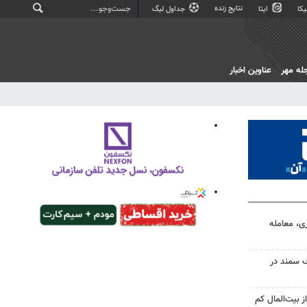
نتایج زنده
کا
ایتا
جداول لیگ
له مهر
عناوین اخبار
ی، معامله
ف سمند در
 بیت‌المال کم