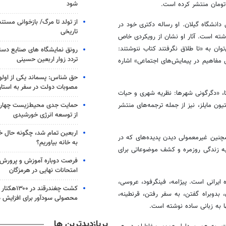
شود
از تولد تا مرگ/ بازخوانی مست
دانشگاه گیلان. او رساله دکتری خود در
تاریخی
ته است. آثار او نشان از رویکردی خاص
ان به «تا طلاق نگرفتند کتاب ننوشتند:
رونق نمایشگاه های صنایع دستی
تردد زوار اربعین حسینی
ش مفاهیم در پیمایش‌های اجتماعی» اشاره
حق شناس: پسماند یکی از اول
مصوبات دولت در سفر به استا
، «دگرگونی شهرها: نظریه شهری و حیات
حمایت جدی محیط‌زیست چهارم
تیون
مایلز
، نیز از جمله ترجمه‌های منتشر
از توسعه انرژی خورشیدی
اربعین تمام شد، چگونه حال خ
نین غیرمعمولی دیدن پدیده‌های که در
به خانه بیاوریم؟
به زندگی روزمره و کشف موضوعاتی برای
فرصت دوباره آموزش و پرورش ب
امتحانات نهایی در هرمزگان
 ایرانی است. پیژامه،
فینگرفود
، عروسی،
کشت چغندرقند 
،
بدوبراه
گفتن، به سفر رفتن، قرنطینه،
محصولی سودآور برای افزایش د
ها به زبانی ساده نوشته است.
پربازدیدترین ها