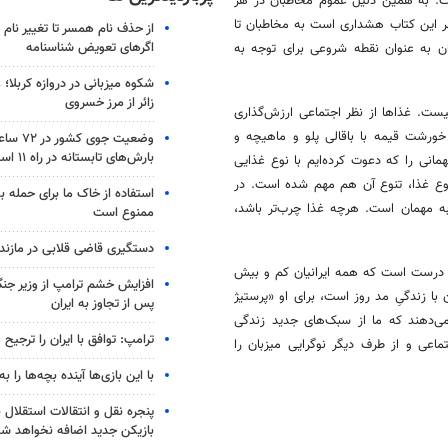
است. به همین دلیل عموم مخاطبان در هر
 این کتاب هشداری است به مخاطبان تا
از حذف نام همسر تا تغییر نام خ
اگرهای تعویض شناسنامه
ان به عنوان نقطه شروعی برای توجه به
شکوه میزبانی در دروازه کربلا؛
زائر از مرز خسروی
ست. غذاها از نظر اجتماعی ارزش‌گذاری
 خورشت قیمه با باقالی پلو و ماهیچه و
وضعیت جوی
بارش‌های تابستانه در راه ۱۱ استان
نی را که دعوت کرده‌ایم با نوع غذایی
 نوع غذا، تنوع آن هم مهم شده است. در
استفاده از خاک ما برای حمله 
به مهمان است. هرچه غذا چرب‌تر باشد،
ممنوع است
دستگیری قاضی قلابی در مازندر
. درست است که همه ایرانیان کم و بیش
افزایش خشم ترامپ از وزیر جن
با زندگیِ مد روز است، برای او «پرستیژ
پس از تجاوز به ایران
می‌دهند که ما از سبک‌های جدید زندگی
ترامپ: توافق با ایران را ترجیح
اعی و از طرف دیگر نوگرایی میزبان را
با این بازی‌ها آینده بچه‌ها را به
پنجره‌ نقل و انتقالات استقلال 
بازیکن جدید اضافه نخواهد شد