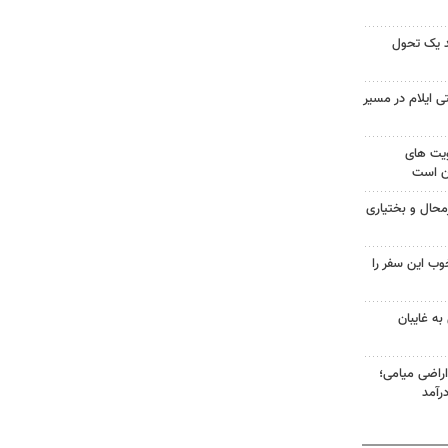
ند یک تحول
 ایلام در مسیر
ویت های
ن است
حال و بختیاری
وب این سفر را
ه غایبان
در ۱۳۰۰هکتار اراضی میامی؛
رآمد