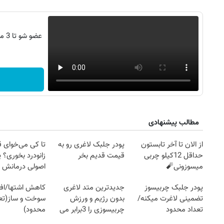
عضو
مطالب پیشنهادی
از الان تا آخر تابستون
پودر جلبک لاغری رو به
تا کی می‌خوای 
حداقل 12کیلو چربی
قیمت قدیم بخر
زانودرد بخوری؟ ی
میسوزونی🧨
اصولی درمانش 
پودر جلبک چربیسوز
جدیدترین متد لاغری
کاهش اشتها/اف
تضمینی لاغرت میکنه/
بدون رژیم و ورزش
سوخت و ساز(تعد
تعداد محدود
چربیسوزی را 3برابر می
محدود)
کند