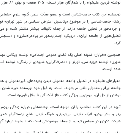
نوشته فردین
علیخواه
را با شمارگان هزار نسخه، ۲۰۵ صفحه و بهای ۸۹ هزار تومان منتشر کرده است.
نویسنده این کتاب جامعه‌شناس است و عضو
هیأت
علمی گروه علوم اجتماعی 
رشته جامعه‌شناسی را در موضوع «پتانسیل اعتراض سیاسی در شهر تهران» نوش
و
جزءمحور
در تحلیل جامعه دارند. از جمله تالیفات
پیشتر
منتشر شده او می‌تو
تحلیل‌هایی از جامعه ایران»، «رویکرد اجتماع‌محور در پیاده‌راه‌سازی» و «سنج
کرد.
همچنین «خیابان: نمونه اصلی یک فضای عمومی اجتماعی» نوشته
ویکاس
مهتا
شهری» نوشته دیوید سی.
تورنز
و «مصرف‌گرایی؛ شیوه‌ای از زندگی» نوشته اس
شده اوست.
معیارهای
علیخواه
در تحلیل جامعه معمولی دیدن پدیده‌های غیرمعمولی و همچ
جامعه ایرانی معمولی تلقی می‌شوند. است. به قول خود نویسنده خیره شدن 
نوشتن از دل آن، مهم‌ترین ویژگی کتاب «از لذت آنی تا ملال فوری» است.
آنچه در این کتاب مخاطب با آن مواجه است، نوشته‌هایی درباره زندگی روزمره
پدر و مادر بودن،
لایک
نکردن، بی‌تربیتی،
شوآف
کردن، شاخ اینستاگرام شدن
شرکت نکردن در مجلس ترحیم از جمله موضوعاتی است که
علیخواه
درباره آن