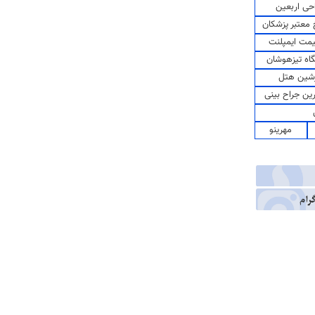
حی اربعین
معتبر پزشکان
مت ایمپلنت
اه تیزهوشان
شین هتل
رین جراح بینی
مهرینو