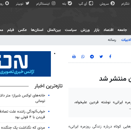
تلگرام
سروش
آی گپ
بله
اینستاگرام
توییتر
روبی
جامعه
اقتصاد
بازار
ورزش
سیاست
بین‌الملل
استان‌ها
عکس
فیلم
مج
ادبیات
رسانه
ان منتشر شد
تازه‌ترین اخبار
خانه‌های لوکس شیراز؛ متر دلار
تومانی
ره ایرانی» نوشته فردین علیخواه،
.
خواب‌آلودگی راننده علت تصاد
فریدن با ۴ فوتی بود
یی کوتاه درباره زندگی روزمره ایرانی»
مردی که نگذاشت یک جنگنده از