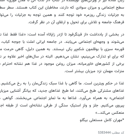
زبان ساده نیز از ویژگی‌های نویسنده در کتاب «از لذت آنی تا ملال فوری» 
سطح اجتماعی و میزان سوادی که دارند، مخاطبان این کتاب هستند. سطر سطر
به
جزئیات
زندگی روزمره خود توجه کنند و همین توجه به
جزئیات
را می‌تو
فرهنگ جامعه و تلاش برای تحول و ارتقای آن در نظر گرفت.
در بخشی از یادداشت «از
فینگرفود
تا اژدر
زاپاتا
» آمده است: «غذا فقط غذا نی
می‌شوند و وجهه‌ای اجتماعی می‌یابند. در جامعه ایرانی املت با جوجه کباب،
قورمه سبزی با بوقلمون شکم‌پر یکی نیستند. به همین دلیل، گاهی حرمت مهما
که برای او تدارک می‌بینیم، نشان می‌دهیم. البته در سال‌های اخیر علاوه بر
برخی از کشورهای خاورمیانه، میزان روغن موجود در غذا هم نشانه احترام 
منزلت مهمان نزد میزبان بیشتر است.
غذا در حکم ویترین است. ما گاهی با غذا سبک زندگی‌مان را به رخ می‌کشیم
غذاهای مشترکی طبخ می‌کنند، اما طبخ غذاهای جدید، که بیانگر آشنایی میزبان 
اجتماعی» به همراه می‌آورد. غذاها به ما تمایز اجتماعی می‌بخشند. گواهی 
پیروی می‌کنیم.
جلز
و ولزِ استیکِ سنگی از طرفی نشانه‌ای است از طبقه اجتم
منعکس می‌کند…»
‌*مهران کامل مستعلی
بیگلو
کد مطلب
5383444