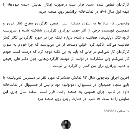
کارگردان قطعی شده است. قرار است درصورت امکان نمایش «نیمه بیوه‌ها» را
نیمه اول سال ۱۴۰۱ در تماشاخانه ایرانشهر روی صحنه ببریم.
وفاجویی که سال‌ها به عنوان دستیار علی رفیعی کارگردان مطرح تئاتر ایران و
همچنین نویسنده برخی از آثار حمید پورآذری کارگردان شناخته شده و سرپرست
گروه تئاتر «پاپتی‌ها» فعالیت داشته، درباره اینکه چرا در حوزه کارگردانی تئاتر کمتر
فعالیت می‌کند، تأکید کرد: خیلی وقت‌ها از من می‌پرسند که چرا خودم به عنوان
کارگردان کار نمی‌کنم در حالی که باید به این نکته توجه کرد که درست است خودم
کار نمی‌کنم ولی مشارکت در تولید اثر توسط کارگردان‌هایی چون دکتر علی رفیعی
و حمید پورآذری برای من کمتر از کارگردانی نیست.
آخرین اجرای وفاجویی سال ۹۲ نمایش «مشترک مورد نظر در دسترس نمی‌باشد» با
بازی سجاد حمیدیان در فستیوال «مونولیو» بود و پس از فستیوال در تماشاخانه
«آو» در قالب اجرای عمومی به صحنه رفت. قرار است اسفند سال جاری این
نمایش را به مدت ۱۵ شب، در عمارت روبرو روی صحنه ببرد
کد مطلب
5384581