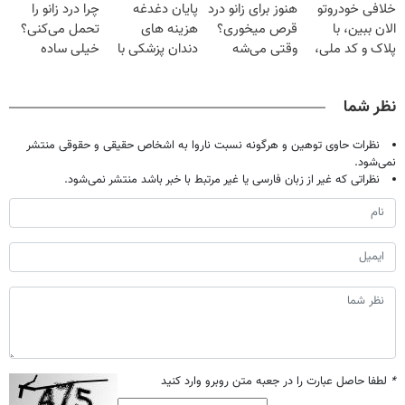
خلافی خودروتو
هنوز برای زانو درد
پایان دغدغه
چرا درد زانو را
میلیون تومان!!!
(40%off)
فقط ۲۵ میلیون
صحبت کنید)
الان ببین، با
قرص میخوری؟
هزینه های
تحمل می‌کنی؟
پلاک و کد ملی،
وقتی می‌شه
دندان پزشکی با
خیلی ساده
بدون نیاز به
بدون عمل
پک سفید کننده
درمنزل درمانش
مراجعه حضوری
درمانش کرد؟؟؟؟
خانگی
کن
نظر شما
نظرات حاوی توهین و هرگونه نسبت ناروا به اشخاص حقیقی و حقوقی منتشر
نمی‌شود.
نظراتی که غیر از زبان فارسی یا غیر مرتبط با خبر باشد منتشر نمی‌شود.
*
لطفا حاصل عبارت را در جعبه متن روبرو وارد کنید