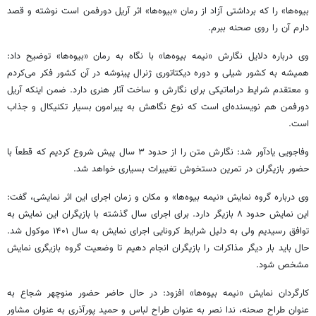
بیوه‌ها» را که برداشتی آزاد از رمان «بیوه‌ها» اثر آریل دورفمن است نوشته و قصد
دارم آن را روی صحنه ببرم.
وی درباره دلایل نگارش «نیمه بیوه‌ها» با نگاه به رمان «بیوه‌ها» توضیح داد:
همیشه به کشور شیلی و دوره دیکتاتوری ژنرال پینوشه در آن کشور فکر می‌کردم
و معتقدم شرایط دراماتیکی برای نگارش و ساخت آثار هنری دارد. ضمن اینکه آریل
دورفمن هم نویسنده‌ای است که نوع نگاهش به پیرامون بسیار تکنیکال و جذاب
است.
وفاجویی یادآور شد: نگارش متن را از حدود ۳ سال پیش شروع کردیم که قطعاً با
حضور بازیگران در تمرین‌ دستخوش تغییرات بسیاری خواهد شد.
وی درباره گروه نمایش «نیمه بیوه‌ها» و مکان و زمان اجرای این اثر نمایشی، گفت:
این نمایش حدود ۸ بازیگر دارد. برای اجرای سال گذشته با بازیگران این نمایش به
توافق رسیدیم ولی به دلیل شرایط کرونایی اجرای نمایش به سال ۱۴۰۱ موکول شد.
حال باید بار دیگر مذاکرات را بازیگران انجام دهیم تا وضعیت گروه بازیگری نمایش
مشخص شود.
کارگردان نمایش «نیمه بیوه‌ها» افزود: در حال حاضر حضور منوچهر شجاع به
عنوان طراح صحنه، ندا نصر به عنوان طراح لباس و حمید پورآذری به عنوان مشاور