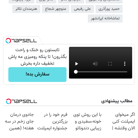
حمید پورآذری
علی رفیعی
منوچهر شجاع
هنرمندان تئاتر
تماشاخانه ایرانشهر
تابستون رو خنک و راحت
بگذرون! تا پنکه رومیزی مه پاش
تخفیف داره بخرش
سفارش بده!
مطالب پیشنهادی
اگر میخوای
با این روش توی
فرم خود را در
جادوی درمان
ایمپلنت کنی
خونه،سفیدی و
بزرگترین
جای زخم در سه
الان وقتشه |
زیبایی دندوناتو
جشنواره ایمپلنت
هفته! (همین
فقط با ۲۵
برگردون
تهران پر کنید ! |
حالا رایگان