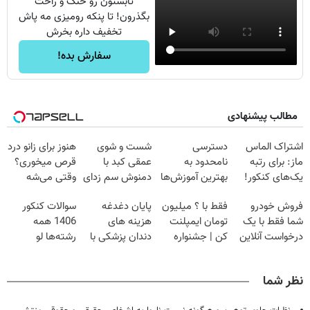
تابستون رو خنک و راحت
بگذرون! تا پنکه رومیزی مه پاش
تخفیف داره بخرش
سفارش بده!
مطالب پیشنهادی
اشتراک الماس
دسترسی
شست و شوی
هنوز برای زانو درد
ماز: برای رتبه
نامحدود به
عمقی کبد با
قرص میخوری؟
یک‌های کنکور!
بهترین آموزش‌ها
دمنوش سم زدای
وقتی می‌شه
تا روز کنکور
گیاهی
بدون عمل
فروش خودرو
فقط با ؟ میلیون
پایان دغدغه
سوالات کنکور
درمانش کرد؟؟؟؟
شما فقط با یک
تومان ایمپلنت
هزینه های
1406 همه
درخواست آنلاین
کن | جشنواره
دندان پزشکی با
رشته‌ها لو
✔
تموم نشه !!!
پک سفید کننده
رفت!!!!!
خانگی
نظر شما