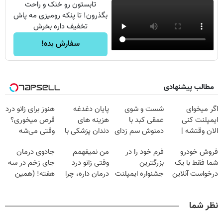
تابستون رو خنک و راحت
بگذرون! تا پنکه رومیزی مه پاش
تخفیف داره بخرش
سفارش بده!
مطالب پیشنهادی
اگر میخوای
شست و شوی
پایان دغدغه
هنوز برای زانو درد
ایمپلنت کنی
عمقی کبد با
هزینه های
قرص میخوری؟
الان وقتشه |
دمنوش سم زدای
دندان پزشکی با
وقتی می‌شه
فقط با ۲۵
گیاهی
پک سفید کننده
بدون عمل
فروش خودرو
فرم خود را در
من نمیفهمم
جادوی درمان
میلیون تومان!!!
خانگی
درمانش کرد؟؟؟؟
شما فقط با یک
بزرگترین
وقتی زانو درد
جای زخم در سه
درخواست آنلاین
جشنواره ایمپلنت
درمان داره، چرا
هفته! (همین
✔
تهران پر کنید ! |
دردش رو داری
حالا رایگان
فقط ۲۵ میلیون
تحمل میکنی؟❗
صحبت کنید)
نظر شما