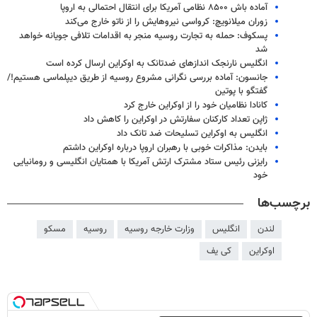
آماده باش ۸۵۰۰ نظامی آمریکا برای انتقال احتمالی به اروپا
زوران میلانویچ: کرواسی نیروهایش را از ناتو خارج می‌کند
پسکوف: حمله به تجارت روسیه منجر به اقدامات تلافی جویانه خواهد
شد
انگلیس نارنجک اندازهای ضدتانک به اوکراین ارسال کرده است
جانسون: آماده بررسی نگرانی مشروع روسیه از طریق دیپلماسی هستیم!/
گفتگو با پوتین
کانادا نظامیان خود را از اوکراین خارج کرد
ژاپن تعداد کارکنان سفارتش در اوکراین را کاهش داد
انگلیس به اوکراین تسلیحات ضد تانک داد
بایدن: مذاکرات خوبی با رهبران اروپا درباره اوکراین داشتم
رایزنی رئیس ستاد مشترک ارتش آمریکا با همتایان انگلیسی و رومانیایی
خود
برچسب‌ها
لندن
انگلیس
وزارت خارجه روسیه
روسیه
مسکو
اوکراین
کی یف