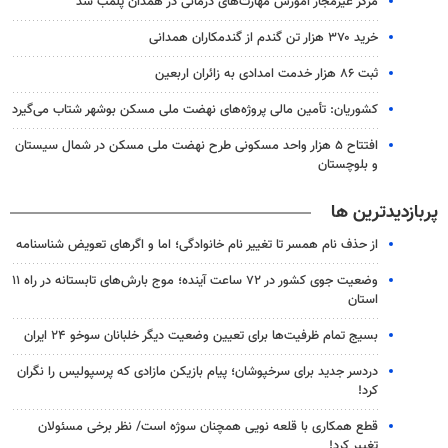
مرکز غیرمجاز آموزش مهارت‌های درمانی در همدان پلمب شد
خرید ۳۷۰ هزار تن گندم از گندمکاران همدانی
ثبت ۸۶ هزار خدمت امدادی به زائران اربعین
کشوریان: تأمین مالی پروژه‌های نهضت ملی مسکن بوشهر شتاب می‌گیرد
افتتاح ۵ هزار واحد مسکونی طرح نهضت ملی مسکن در شمال سیستان
و بلوچستان
پربازدیدترین ها
از حذف نام همسر تا تغییر نام خانوادگی؛ اما و اگرهای تعویض شناسنامه
وضعیت جوی کشور در ۷۲ ساعت آینده؛ موج بارش‌های تابستانه در راه ۱۱
استان
بسیج تمام ظرفیت‌ها برای تعیین وضعیت دیگر خلبانان سوخو ۲۴ ایران
دردسر جدید برای سرخپوشان؛ پیام بازیکن مازادی که پرسپولیس را نگران
کرد!
قطع همکاری با قلعه نویی همچنان سوژه است/ نظر برخی مسئولان
تغییر کرد!