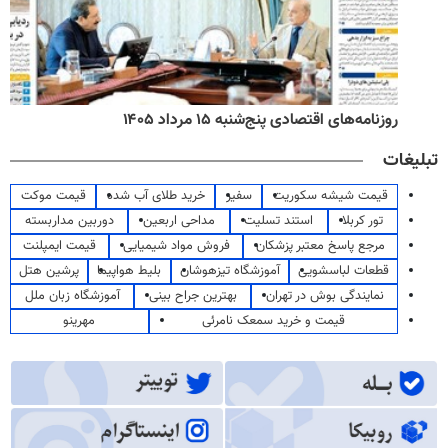
روزنامه‌های اقتصادی پنج‌شنبه ۱۵ مرداد ۱۴۰۵
تبلیغات
قیمت شیشه سکوریت
سفیر
خرید طلای آب شده
قیمت موکت
تور کربلا
استند تسلیت
مداحی اربعین
دوربین مداربسته
مرجع پاسخ معتبر پزشکان
فروش مواد شیمیایی
قیمت ایمپلنت
قطعات لباسشویی
آموزشگاه تیزهوشان
بلیط هواپیما
پرشین هتل
نمایندگی بوش در تهران
بهترین جراح بینی
آموزشگاه زبان ملل
قیمت و خرید سمعک نامرئی
مهرینو