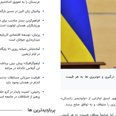
عربستان را به تعویق انداختیم
والیبال زنان البرز در مسیر باز
فراهم‌کردن بستر مناسب برای ف
ورزشکاران همدان اولویت است
پرنیان: توسعه اقتصادی آذربایج
میدان‌داری جوانان است
آماده‌باش شب
در ایام اربعین
تن گیلاس تکدانه در مراغه
 درگیری و خونریزی ها به هر قیمت
ظرفیت میزبانی مسابقات بدنس
اندام در همدان وجود دارد
رحیمی: امنیت پایدار در گرو ح
پرهیز از اختلافات در جامعه اس
ور اسبق اوکراین از «ولودیمیر زلنسکی»
زی را متوقف و به توافق صلح برسد.
پربازدیدترین ها
د، اما شخصاً موظف هستید به هر قیمتی