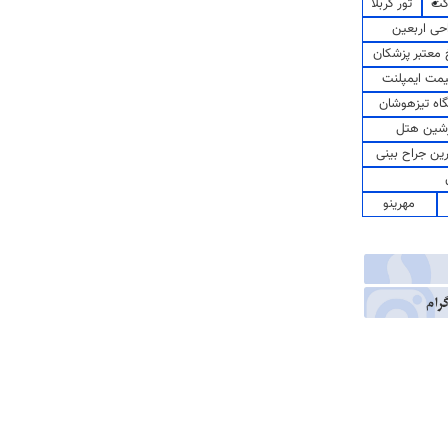
کت
تور کربلا
حی اربعین
معتبر پزشکان
مت ایمپلنت
اه تیزهوشان
شین هتل
رین جراح بینی
مهرینو