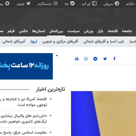
تلگرام
سروش
آی گپ
بله
اینستاگرام
توییتر
روبی
جامعه
اقتصاد
بازار
ورزش
سیاست
بین‌الملل
استان‌ها
عکس
فیلم
مج
اسیا
غرب آسیا و آفریقای شمالی
آفریقای مرکزی و جنوبی
اروپا
آمریکای شمالی
تازه‌ترین اخبار
اقتصاد آمریکا نیز با فشارها و 
توجهی مواجه است
داعی:تیم های والیبال بیشتری از
لیگ‌های کشوری خواهیم داش
مقاومت اسلامی عراق: پاسخ به 