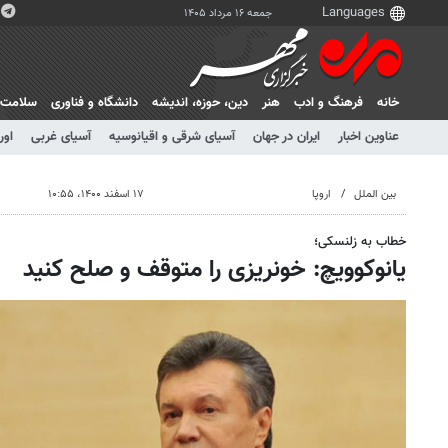
جمعه ۱۶ مرداد ۱۴۰۵
خانه
فرهنگ و ادب
هنر
دين، حوزه، انديشه
دانشگاه و فناوری
سلامت
عناوین اخبار
ایران در جهان
آسیای شرقی و اقیانوسیه
آسیای غربی
اور
بین الملل
اروپا
۱۷ اسفند ۱۴۰۰، ۱۰:۵۵
خطاب به زلنسکی؛
یانوکوویچ: خونریزی را متوقف و صلح کنید