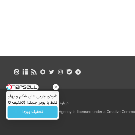
نابودی چربی های شکم و پهلو
فقط با پودر جلبک! (تخفیف تا
درباره ما
تماس با ما
بازرگانی
امشب)
تخفیف ویژه!
All Content by Mehr News Agency is licensed under a Creative Commons
License.