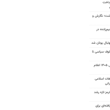
رداخت
زگشت؛ نگارش و
‌زاده» در
تبال یونان شد
لوف سیاسی تا
نتیجه آزمون ورودی سمپاد سال ۱۴۰۵ اعلام
غات اسلامی
انی
رمز تازه رشد
فته‌ای برای