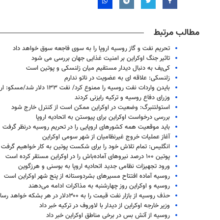
مطالب مرتبط
تحریم نفت و گاز روسیه اروپا را به سوی فاجعه سوق خواهد داد
تاثیر جنگ اوکراین بر امنیت غذایی جهان بررسی می شود
کی‌یف به دنبال دیدار مستقیم میان زلنسکی و پوتین است
زلنسکی: علاقه ای به عضویت در ناتو ندارم
بایدن واردات نفت روسیه را ممنوع کرد/ نفت ۱۳۳ دلار شد/مسکو: اروپا تاوان می دهد
وزرای دفاع روسیه و ترکیه رایزنی کردند
استولتنبرگ: وضعیت در اوکراین ممکن است از کنترل خارج شود
بررسی درخواست‌ اوکراین برای پیوستن به اتحادیه اروپا
باید موقعیت همه کشورهای اروپایی را در تحریم روسیه درنظر گرفت
آغاز عملیات خروج غیرنظامیان از شهر سومی اوکراین
انگلیس: تمام تلاش خود را برای شکست پوتین به کار خواهیم گرفت
پوتین ۱۰۰ درصد نیروهای آماده‌باش را در اوکراین مستقر کرده است
ورود تجهیزات نظامی جدید اتحادیه اروپا به بوسنی و هرزگوین
۱۴
روزنامه‌های صبح پنج‌شنبه ۱۵ مرداد ۱۴۰۵
روزنام
روسیه آماده افتتاح مسیرهای بشردوستانه از پنج شهر اوکراین است
روسیه و اوکراین روز چهارشنبه به مذاکرات ادامه می‌دهند
حذف روسیه از بازار نفت قیمت را به ۳۰۰دلار در هر بشکه خواهد رساند
وزیر خارجه اوکراین از دیدار با لاوروف در ترکیه خبر داد
روسیه از آتش بس در برخی مناطق اوکراین خبر داد