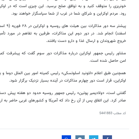
خونریزی را متوقف کنید و به توافق صلح برسید. این چیزی است که در اوکرا
رود. مردم اوکراین و شرکای شما در غرب از شما سپاسگزار خواهند بود.
اسفند) انجام شد. در دور دوم این مذاکرات، طرفین به تفاهم در مورد تأم
خروج شهروندان و ارسال غذا و دارو دست یافتند.
مشاور رئیس جمهور اوکراین درباره مذاکرات دور سوم گفت که پیشرفت کمی د
امن حاصل شده است.
همچنین طبق اعلام «لئونید اسلوتسکی» رئیس کمیته امور بین الملل دوما و ی
اوکراین، قرار است دور چهارم مذاکرات در آینده بسیار نزدیک برگزار شود.
گفتنی است، «ولادیمیر پوتین» رئیس جمهور روسیه حدود دو هفته پیش دستور آ
صادر کرد. این اتفاق پس از آن رخ داد که آمریکا و کشورهای غربی حاضر به ا
کد مطلب
5441883