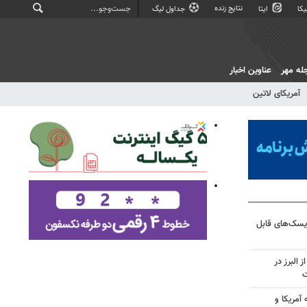
نتایج زنده
کا
ایتا
جداول لیگ
له مهر
عناوین اخبار
آمریکای لاتین
ریسک‌های قابل
 البرز در
ت
آمریکا و