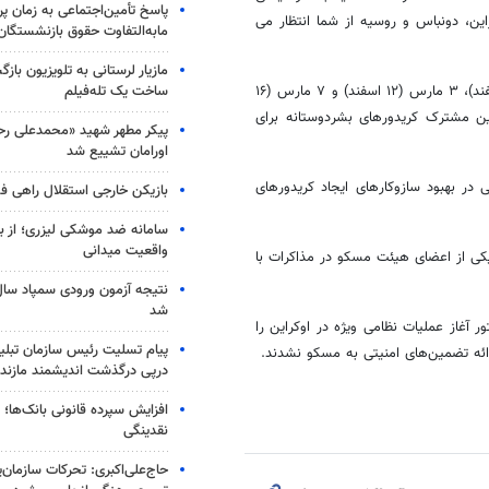
پاسخ تأمین‌اجتماعی به زمان پ
ین، دونباس و روسیه از شما انتظار می
مابه‌التفاوت حقوق بازنشستگان
مازیار لرستانی به تلویزیون با
ساخت یک تله‌فیلم
پیشتر سه دور مذاکرات بین هیئت های روسیه و اوکراین در ۲۸ فوریه (۹ اسفند)، ۳ مارس (۱۲ اسفند) و ۷ مارس (۱۶
ین مشترک کریدورهای بشردوستانه برای
پیکر مطهر شهید «محمدعلی رحیم
اورامان تشییع شد
ر بهبود سازوکارهای ایجاد کریدورهای
بازیکن خارجی استقلال راهی فو
سامانه ضد موشکی لیزری؛ از ب
واقعیت میدانی
کی از اعضای هیئت مسکو در مذاکرات با
شد
غاز عملیات نظامی ویژه در اوکراین را
پیام تسلیت رئیس سازمان تبلی
رائه تضمین‌های امنیتی به مسکو نشدند.
درپی درگذشت اندیشمند مازندر
افزایش سپرده قانونی بانک‌ها؛ ت
نقدینگی
حاج‌علی‌اکبری: تحرکات سازمان‌یا