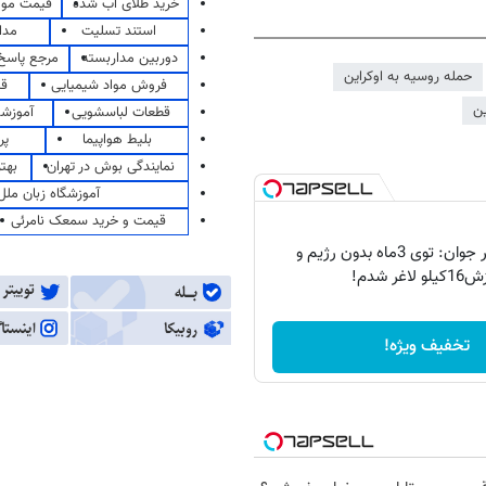
خرید طلای آب شده
قیمت مو
استند تسلیت
مدا
دوربین مداربسته
مرجع پاسخ 
حمله روسیه به اوکراین
فروش مواد شیمیایی
قی
ین
قطعات لباسشویی
آموزشگ
بلیط هواپیما
پر
نمایندگی بوش در تهران
بهت
آموزشگاه زبان ملل
قیمت و خرید سمعک نامرئی
اعتراف دختر جوان: توی 3ماه بدون رژیم و
و لاغر شدم!
تخفیف ویژه!