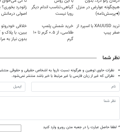
درمان زانو درد، بدون
با این روش
تا کی می‌خوای 
هیچگونه عوارض در منزل
گیاهی،تناسب اندام دیگر
زانودرد بخوری؟ ی
(◂پرسش‌نامه)
رویا نیست
اصولی درمانش 
ترید XAUUSD با اسپرد از
خرید شمش پلمپ
خلافی خودروتو ا
صفر پیپ
طلاسی، از ۰.۵ گرم تا ۱۰
ببین، با پلاک و 
گرم
بدون نیاز به مرا
حضوری
نظر شما
نظرات حاوی توهین و هرگونه نسبت ناروا به اشخاص حقیقی و حقوقی منتشر 
نظراتی که غیر از زبان فارسی یا غیر مرتبط با خبر باشد منتشر نمی‌شود.
*
لطفا حاصل عبارت را در جعبه متن روبرو وارد کنید