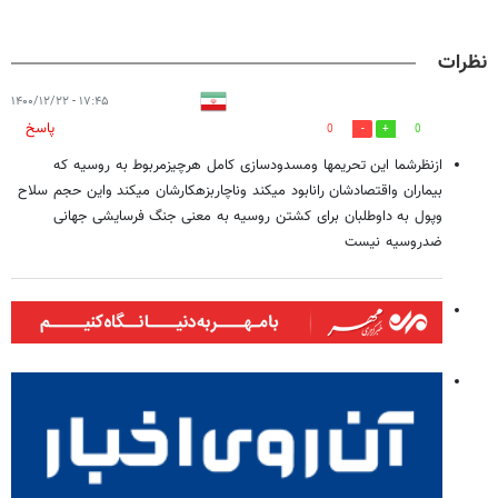
نظرات
۱۷:۴۵ - ۱۴۰۰/۱۲/۲۲
پاسخ
0
0
ازنظرشما این تحریمها ومسدودسازی کامل هرچیزمربوط به روسیه که
بیماران واقتصادشان رانابود میکند وناچاربزهکارشان میکند واین حجم سلاح
وپول به داوطلبان برای کشتن روسیه به معنی جنگ فرسایشی جهانی
ضدروسیه نیست