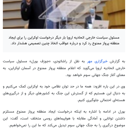
مسئول سیاست خارجی اتحادیه اروپا بار دیگر درخواست اوکراین را برای ایجاد
منطقه پرواز ممنوع رد کرد و درباره عواقب اتخاذ چنین تصمیمی هشدار داد.
به گزارش
خبرگزاری مهر
به نقل از راشاتودی، «جوزف
بورل
» مسئول سیاست
خارجی اتحادیه اروپا می‌گوید که اعلام منطقه پرواز ممنوع در آسمان اوکراین، به
معنای آغاز جنگ جهانی
سوم
خواهد بود.
وی در این
باره
افزود: همه ما در حد توان نظامی خود به اوکراین کمک می‌کنیم و
به دنبال این هستیم که از گسترش این جنگ به کشورهای دیگر و از درگیری‌های
هسته‌ای احتمالی جلوگیری کنیم.
بورل
در ادامه با اشاره به اینکه درخواست ایجاد منطقه پرواز ممنوع مستلزم
داشتن توانایی و آمادگی
مقابله
با هواپیماهای روسی متخلف است، گفت: این
موضوع درگیری را به جنگ جهانی
سوم
تبدیل می‌کند که ما این را نمی‌خواهیم.