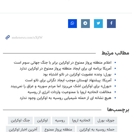
مطالب مرتبط
اعلام منطقه پرواز ممنوع در اوکراین برابر با جنگ جهانی سوم است
آمریکا برنامه ای برای ایجاد منطقه پرواز ممنوع در اوکراین ندارد
بورل: وعده عضویت اوکراین در ناتو اشتباه بود
آمریکا: پیشنهاد لهستان موجب ایجاد نگرانی برای ناتو است
«بورل» برای اوکراین اشک می‌ریزد اما مردم سوریه و عراق را نمی‌بیند
مخالفت اتحادیه اروپا با ممنوعیت واردات انرژی از روسیه
هیچ نشانه ای از حمله شیمیایی روسیه به اوکراین وجود ندارد
برچسب‌ها
جوزف بورل
اتحادیه اروپا
روسیه
اوکراین
جنگ اوکراین
حمله روسیه به اوکراین
منطقه پرواز ممنوع
آخرین اخبار اوکراین