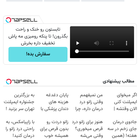
تابستون رو خنک و راحت
بگذرون! تا پنکه رومیزی مه پاش
تخفیف داره بخرش
سفارش بده!
مطالب پیشنهادی
اگر میخوای
من نمیفهمم
پایان دغدغه
به بزرگترین
ایمپلنت کنی
وقتی زانو درد
هزینه های
جشنواره ایمپلنت
الان وقتشه |
درمان داره، چرا
دندان پزشکی با
تهران سر بزنید !
فقط با ۲۵
دردش رو داری
پک سفید کننده
| فقط ۲۵
جادوی درمان
هنوز برای زانو درد
زانو دردت رو
با زاپیامکس، به
میلیون تومان!!!
تحمل میکنی؟❗
خانگی
میلیون !
جای زخم در سه
قرص میخوری؟
بدون قرص برای
راحتی درد زانو را
هفته! (همین
وقتی می‌شه
همیشه خوب
درمان کنید!