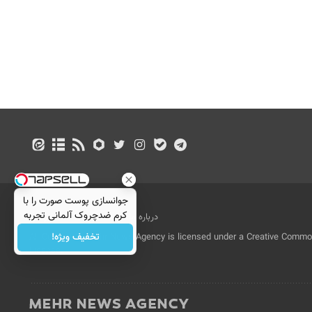
جوانسازی پوست صورت را با
کرم ضدچروک آلمانی تجربه
درباره ما
تماس با ما
بازرگانی
کنید!
تخفیف ویژه!
All Content by Mehr News Agency is licensed under a Creative Commons
License.