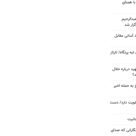
با همتای
دالرحیم
زار شد
د آسانی مقابل
 پرتگاه/ تارتار
د درباره حلال
د؟
 به حمله اخیر
تقویت دارد/ دست
حانیت
گارانی که صدای