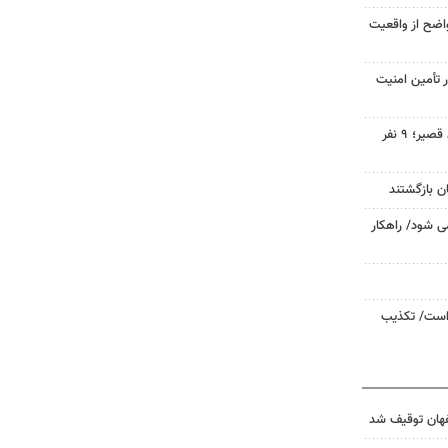
واضح از واقعیت
ر تأمین امنیت
سقوط آسانسور در خیابان احمد قصیر؛ ۹ نفر
ی شود/ راهکار
 است/ تکذیب