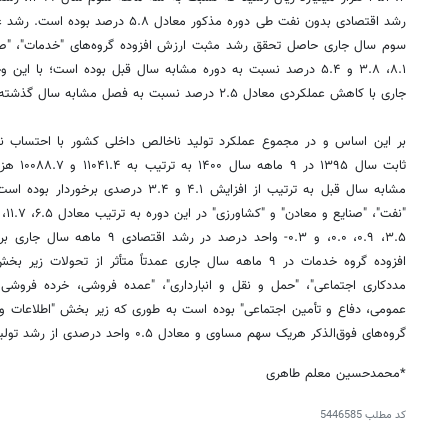
رشد اقتصادی بدون نفت طی دوره مذکور معا
سوم سال جاری حاصل تحقق رشد مثبت ارزش افزوده گروه‌های "خدمات"، "صنا
۸.۱، ۳.۸ و ۵.۴ درصد نسبت به دوره مشابه سال قبل بوده است؛ با
جاری با کاهش عملکردی معادل ۲.۵ درصد نسبت به فصل مشابه سال گذشته مواجه بوده است.
بر این اساس و در مجموع عملکرد تولید ناخالص داخلی کشور با احتساب 
ثابت سال 
مشابه سال قبل به ترتیب از افزایش ۴.۱ و ۳.۴
افزوده گروه خدمات در ۹ ماهه سال جاری عمدتاً متأثر از تحولا
مددکاری اجتماعی"، "حمل و نقل و انبارداری"، "عمده فروشی، خرده فروشی و
گروه‌های فوق‌الذکر هریک سهم مساوی و معادل ۰.۵ واحد درصدی از رشد تولید ناخالص داخلی داشته‌اند.
*محمدحسین معلم طاهری
کد مطلب
5446585