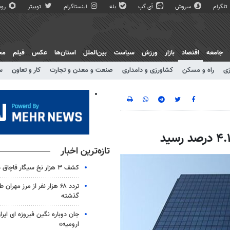
تلگرام
سروش
آی گپ
بله
اینستاگرام
توییتر
روبی
جامعه
اقتصاد
بازار
ورزش
سیاست
بین‌الملل
استان‌ها
عکس
فیلم
مج
ژی
راه و مسکن
کشاورزی و دامداری
صنعت و معدن و تجارت
کار و تعاون
س
تازه‌ترین اخبار
کشف ۳ هزار نخ سیگار قاچاق در تاکستان
تردد ۶۸ هزار نفر از مرز مهرا
گذشته
جان دوباره نگین فیروزه ای ایرا
ارومیه»