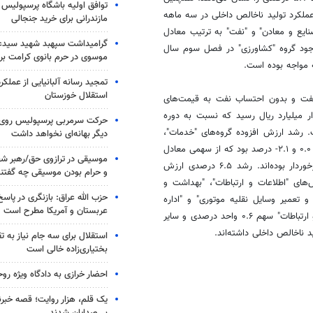
توافق اولیه باشگاه پرسپولیس 
دل ۵.۸ درصد بوده است. رشد عملکرد تولید ناخالص داخلی در سه ماهه
مازندرانی برای خرید جنجالی
یع و معادن" و "نفت" به ترتیب معادل
گرامیداشت سپهبد شهید سیدعب
 این وجود گروه "کشاورزی" در فصل سوم سال
موسوی در حرم بانوی کرامت برگ
تمجید رسانه آلبانیایی از عملکر
استقلال خوزستان
نفت و بدون احتساب نفت به قیمت‌های
۱۳۹۵ در ۹ ماهه سال ۱۴۰۰ به ترتیب به ۱۱۰۴۱.۴ و ۱۰۰۸۸.۷ هزار میلیارد ریال رسید که نسبت به دوره
حرکت سرمربی پرسپولیس روی لبه
 درصدی برخوردار بوده است. رشد ارزش افزوده گروه‌های "خدمات"،
دیگر بهانه‌ای نخواهد داشت
"نفت"، "صنایع و معادن" و "کشاورزی" در این دوره به ترتیب معادل ۶.۵، ۱۱.۷، ۰.۰ و ۲.۱- درصد بود که از سهمی معادل
موسیقی در ترازوی حق/رهبر شهی
۳.۵، ۰.۹، ۰.۰، و ۰.۳- واحد درصد در رشد اقتصادی ۹ ماهه سال جاری برخوردار بوده‌اند. رشد ۶.۵ درصدی ارزش
و حرام بودن موسیقی چه گفتن
ت زیر بخش‌های "اطلاعات و ارتباطات"، "بهداشت و
حزب الله عراق: بازنگری در پاسخ
 تعمیر وسایل نقلیه موتوری" و "اداره
عربستان و آمریکا مطرح است
عمومی، دفاع و تأمین اجتماعی" بوده است به طوری که زیر بخش "اطلاعات و ارتباطات" سهم ۰.۶ واحد درصدی و سایر
استقلال برای سه جام نیاز به 
بختیاری‌زاده خالی است
احضار خرازی به دادگاه ویژه رو
یک قلم، هزار روایت؛ قصه خبرن
بی‌صدایان شدند