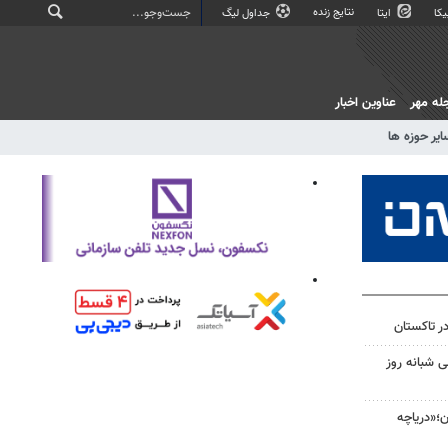
نتایج زنده
کا
ایتا
جداول لیگ
له مهر
عناوین اخبار
ایر حوزه ها
ن طی شبانه روز
ن؛«دریاچه