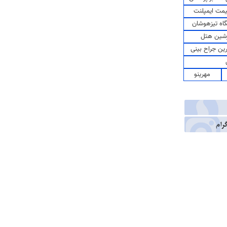
مت ایمپلنت
اه تیزهوشان
شین هتل
رین جراح بینی
مهرینو