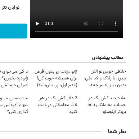
تو آبان تت
مطالب پیشنهادی
خلافی خودروتو الان
زانو دردت رو بدون قرص
تا کی می‌خوای 
ببین، با پلاک و کد ملی،
برای همیشه خوب کن!
زانودرد بخوری؟ ی
بدون نیاز به مراجعه
(قدم اول، پرسش‌نامه)
اصولی درمانش 
حضوری
۵۰ درصد کش بک در
3 دلار کش بک در هر
میدونستی میتون
حساب معاملاتی ecn
لات معاملاتی دریافت
سهام آدیداس سر
بروکر اینوسلو
کنید
گذاری کنی؟
نظر شما