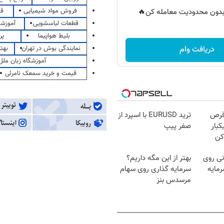
فروش مواد شیمیایی
قی
ر بدون محدودیت معامله کن🔥
قطعات لباسشویی
آموزشگ
بلیط هواپیما
پر
نمایندگی بوش در تهران
بهت
دریافت وام
آموزشگاه زبان ملل
قیمت و خرید سمعک نامرئی
قرص
ترید EURUSD با اسپرد از
کبار
صفر پیپ
کن
ی روی
بهتر از این مگه داریم؟
مایه
سرمایه گذاری روی سهام
مرسدس بنز