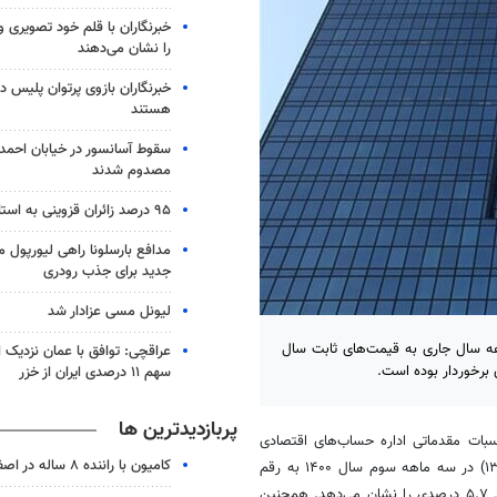
خبرنگاران با قلم خود تصویری 
را نشان می‌دهند
خبرنگاران بازوی پرتوان پلیس د
هستند
مصدوم شدند
۹۵ درصد زائران قزوینی به استان بازگشتند
مدافع بارسلونا راهی لیورپول م
جدید برای جذب رودری
لیونل مسی عزادار شد
لص داخلی کشور با احتساب نفت و بدون احتساب نفت در ۹ ماهه سال جاری به قیمت‌های ثابت سال
عراقچی: توافق با عمان نزدیک
سهم ۱۱ درصدی ایران از خزر
پربازدیدترین ها
بات مقدماتی اداره حساب‌های اقتصادی
کامیون با راننده ۸ ساله در اصفهان توقیف شد
این بانک، تولید ناخالص داخلی به قیمت پایه (و به قیمت‌های ثابت سال ۱۳۹۵) در سه ماهه سوم سال ۱۴۰۰ به رقم
۳۵۱۰.۲ هزار میلیارد ریال رسید که نسبت به سه ماهه سوم سال ۱۳۹۹، رشد ۵.۷ درصدی را نشان می‌دهد. همچنین