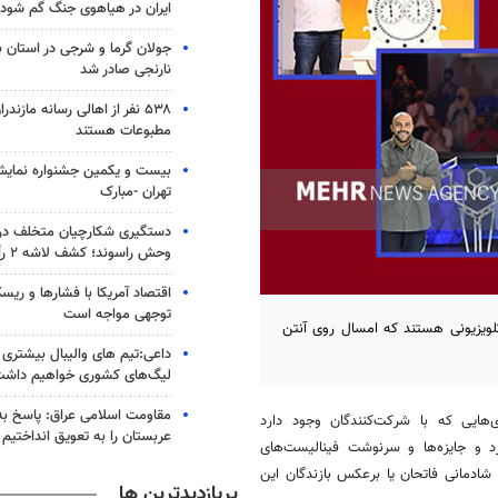
ایران در هیاهوی جنگ گم شود
جولان گرما و شرجی در استان 
نارنجی صادر شد
۵۳۸ نفر از اهالی رسانه مازند
مطبوعات هستند
بیست و یکمین جشنواره نمای
تهران -مبارک
دستگیری شکارچیان متخلف در 
وحش راسوند؛ کشف لاشه ۲ رأس گراز
اقتصاد آمریکا با فشارها و ریس
توجهی مواجه است
ویزیونی هستند که امسال روی آنتن
داعی:تیم های والیبال بیشتری از
لیگ‌های کشوری خواهیم داش
مقاومت اسلامی عراق: پاسخ به 
هایی که با شرکت‌کنندگان وجود دارد
عربستان را به تعویق انداختیم
برد و جایزه‌ها و سرنوشت فینالیست‌های
شادمانی فاتحان یا برعکس بازندگان این
پربازدیدترین ها