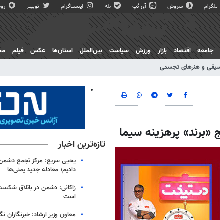
تلگرام
سروش
آی گپ
بله
اینستاگرام
توییتر
روبی
جامعه
اقتصاد
بازار
ورزش
سیاست
بین‌الملل
استان‌ها
عکس
فیلم
مج
یقی و هنرهای تجسمی
 «برند» پرهزینه سیما
تازه‌ترین اخبار
یحیی سریع: مرکز تجمع دشمن 
دادیم؛ معادله جدید یمنی‌ها
زاکانی: دشمن در باتلاق شکست
است
معاون وزیر ارشاد: خبرنگاران ن