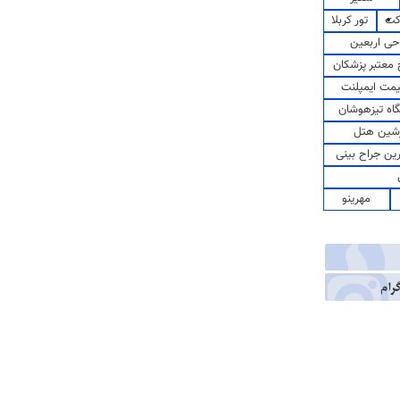
کت
تور کربلا
حی اربعین
معتبر پزشکان
مت ایمپلنت
اه تیزهوشان
شین هتل
رین جراح بینی
مهرینو