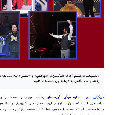
«دستپخت»، «سیم آخر»، «کهکشان»، «دورهمی» و «تهمتن» پنج مسابقه تل
رفتند و حالا نگاهی به کارنامه این مسابقه‌ها داریم.
خبرگزاری مهر
- عطیه موذن- گروه هنر:
رقابت، هیجان و همذات پنداری‌
مولفه‌هایی است که می‌تواند تراز جذابیت مسابقه‌های تلویزیونی را بالا ب
مسابقه‌هاست که گاه بیننده را همچون تماشاگران متعصب فوتبال در اندوه و 