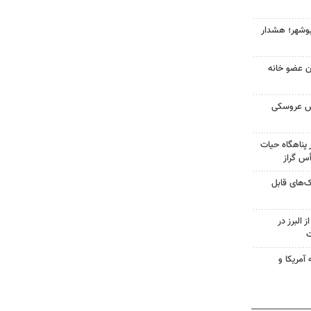
بوشهر؛ هشدار
ران عضو خانه
ش عروسکی
پناهگاه حیات
ک‌های قابل
 البرز در
ت
آمریکا و