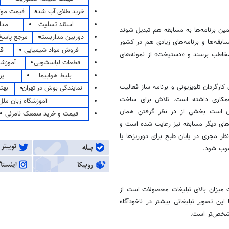
خرید طلای آب شده
قیمت مو
استند تسلیت
مدا
مین برنامه‌ها به مسابقه هم تبدیل شوند
دوربین مداربسته
مرجع پاسخ 
ابقه‌ها و برنامه‌های زیادی هم در کشور
فروش مواد شیمیایی
قی
 مخاطب برسند و «دستپخت» از نمونه‌های
قطعات لباسشویی
آموزشگ
بلیط هواپیما
پر
کارگردان تلویزیونی و برنامه ساز فعالیت
نمایندگی بوش در تهران
بهت
مکاری داشته است. تلاش برای ساخت
آموزشگاه زبان ملل
ان است بخشی از در نظر گرفتن همان
قیمت و خرید سمعک نامرئی
های دیگر مسابقه نیز رعایت شده است و
ر مجری در پایان طبخ برای دورریزها یا
سوب شود.
ت میزان بالای تبلیغات محصولات است از
این تصویر تبلیغاتی بیشتر در ناخودآگاه
مشخص‌تر است.