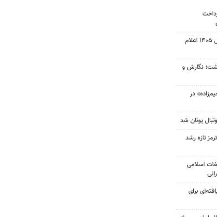
رداخت
نتیجه آزمون ورودی سمپاد سال ۱۴۰۵ اعلام
زگشت؛ نگارش و
‌زاده» در
تبال یونان شد
رمز تازه رشد
غات اسلامی
انی
فته‌ای برای