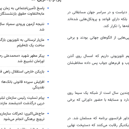
پاسخ تأمین‌اجتماعی به زمان پ
ر دنیاست و در سراسر جهان مسابقاتی در
مابه‌التفاوت حقوق بازنشستگان
که دارای قواعد و پروتکل‌هایی شده‌اند
ا را تکرار کند.
شد
هایی از الگوهای جهانی بودند و برخی
مازیار لرستانی به تلویزیون با
ساخت یک تله‌فیلم
پیکر مطهر شهید «محمدعلی رحیم
 تلویزیونی داریم که امسال روی آنتن
اورامان تشییع شد
وب و فرم‌های جواب پس داده مخاطبشان
بازیکن خارجی استقلال راهی فو
افزایش سپرده قانونی بانک‌ها؛ ت
نقدینگی
چندین سال است از شبکه یک سیما روی
پیام تسلیت رئیس سازمان تبلی
ارد و مسابقه با حضور داورانی که برخی
درپی درگذشت اندیشمند مازندر
حاج‌علی‌اکبری: تحرکات سازمان‌یا
ور فرانسوی برنامه که مسلمان شد. در
ترویج برهنگی انجام می‌شود
یکدیگر رقابت می‌کنند که دستپخت نهایی