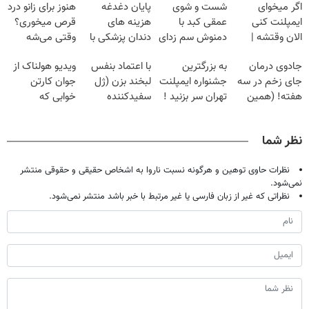
اگر میخوای
شست و شوی
پایان دغدغه
هنوز برای زانو درد
ایمپلنت کنی
عمقی کبد با
هزینه های
قرص میخوری؟
الان وقتشه |
دمنوش سم زدای
دندان پزشکی با
وقتی می‌شه
فقط با ۲۵
گیاهی
پک سفید کننده
بدون عمل
جادوی درمان
به بزرگترین
با اعتماد بنفس
ویدیو هولناک از
میلیون تومان!!!
خانگی
درمانش کرد؟؟؟؟
جای زخم در سه
جشنواره ایمپلنت
لبخند بزن (ژل
جوان کارتن
هفته! (همین
تهران سر بزنید !
سفیدکننده
خوابی که
حالا رایگان
| فقط ۲۵
دندان40%تخفیف)
میلیاردر شد.
صحبت کنید)
میلیون !
آموزش رایگان
نظر شما
نظرات حاوی توهین و هرگونه نسبت ناروا به اشخاص حقیقی و حقوقی منتشر
نمی‌شود.
نظراتی که غیر از زبان فارسی یا غیر مرتبط با خبر باشد منتشر نمی‌شود.