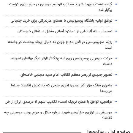
گرامیداشت سپهبد شهید سیدعبدالرحیم موسوی در حرم بانوی کرامت
برگزار شد
توافق اولیه باشگاه پرسپولیس با همتای مازندرانی برای خرید جنجالی
تمجید رسانه آلبانیایی از عملکرد آسانی مقابل استقلال خوزستان
رژیم صهیونیستی در قتل مداح جوان به دنبال ایجاد وحشت در جامعه
است
حرکت سرمربی پرسپولیس روی لبه پرتگاه/ تارتار دیگر بهانه‌ای نخواهد
داشت
تصویر جدیدی از رهبر معظم انقلاب امام سید مجتبی خامنه‌ای
ماجرای سنگ مزار اکبر عبدی؛ اجرای طرحی که به تحول اقتصاد سینما
می‌رسد!
عراقچی: توافق با عمان نزدیک است/ تکذیب سهم ۱۱ درصدی ایران از خزر
موسیقی در ترازوی حق/رهبر شهید درباره حلال و حرام بودن موسیقی چه
گفتند؟
صفحه اول روزنامه‌ها