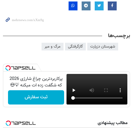
برچسب‌ها
شهرستان دزپارت
گازگرفتگی
مرگ و میر
پرکاربردترین چراغ شارژی 2026
که شگفت زده ات میکنه 💡😍
ثبت سفارش
مطالب پیشنهادی