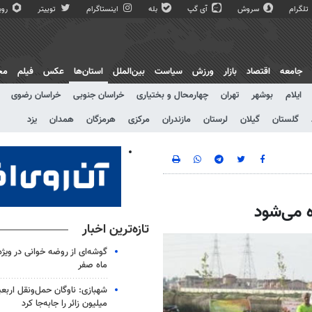
تلگرام
سروش
آی گپ
بله
اینستاگرام
توییتر
روبی
جامعه
اقتصاد
بازار
ورزش
سیاست
بین‌الملل
استان‌ها
عکس
فیلم
مج
ایلام
بوشهر
تهران
چهارمحال و بختیاری
خراسان جنوبی
خراسان رضوی
گلستان
گیلان
لرستان
مازندران
مرکزی
هرمزگان
همدان
یزد
ه می‌شود
تازه‌ترین اخبار
گوشه‌ای از روضه خوانی در ویژه
ماه صفر
شهبازی: ناوگان حمل‌ونقل اربع
میلیون زائر را جابه‌جا کرد