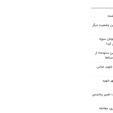
ین وضعیت دیگر
چنان سوژه
کرد!
 ستوده»؛ از
ستاها
 شهید عباس
هر شهید
 تغییر زمانبندی
ی، معامله