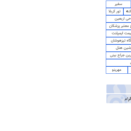
سفیر
کت
تور کربلا
حی اربعین
معتبر پزشکان
مت ایمپلنت
اه تیزهوشان
شین هتل
رین جراح بینی
مهرینو