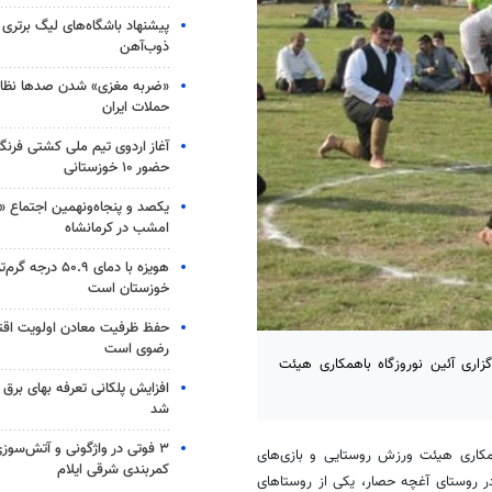
پیشنهاد باشگاه‌های لیگ برتری
ذوب‌آهن
«ضربه مغزی» شدن صدها نظامی
حملات ایران
آغاز اردوی تیم ملی کشتی فرنگی
حضور ۱۰ خوزستانی
یکصد و پنجاه‌ونهمین اجتماع «
امشب در کرمانشاه
هویزه با دمای ۵۰.۹ در
خوزستان است
حفظ ظرفیت معادن اولویت اقت
رضوی است
گزاری آئین نوروزگاه باهمکاری هیئت
افزایش پلکانی تعرفه بهای برق
شد
کاری هیئت ورزش روستایی و بازی‌های
کمربندی شرقی ایلام
آغچه
حصار، یکی از روستاهای