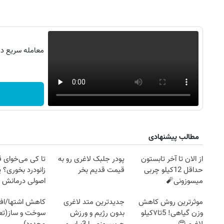
معامله سریع در 
مطالب پیشنهادی
از الان تا آخر تابستون
پودر جلبک لاغری رو به
تا کی می‌خوای 
حداقل 12کیلو چربی
قیمت قدیم بخر
زانودرد بخوری؟ ی
میسوزونی🧨
اصولی درمانش 
روزنامه‌های اقتصادی چهارشنبه ۱۴ مرداد ۱۴۰۵
روزنامه
موثرترین روش کاهش
جدیدترین متد لاغری
کاهش اشتها/اف
وزن گیاهی! 5تا۷کیلو
بدون رژیم و ورزش
سوخت و ساز(تعد