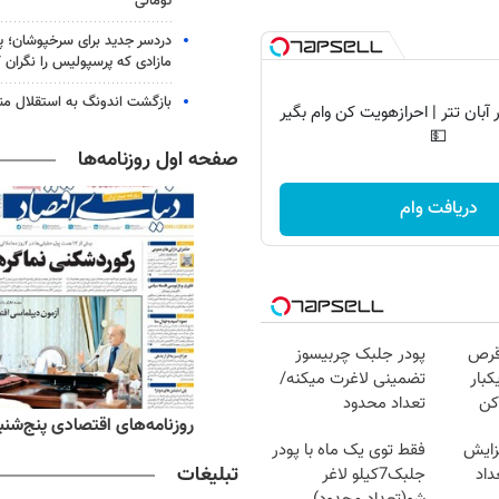
تومانی
دردسر جدید برای سرخپوشان؛ پی
مازادی که پرسپولیس را نگران ک
بازگشت اندونگ به استقلال م
آبان تتر | احرازهویت کن وام بگیر
💵
صفحه اول روزنامه‌ها
دریافت وام
قرص
پودر جلبک چربیسوز
کبار
تضمینی لاغرت میکنه/
کن
تعداد محدود
‌های ورزشی پنج‌شنبه ۱۵ مرداد ۱۴۰۵
روزنامه‌های اقتصادی پنج‌شنبه ۱۵ مرداد ۰۵
زایش
فقط توی یک ماه با پودر
تبلیغات
اد
جلبک7کیلو لاغر