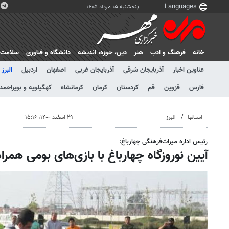
پنجشنبه ۱۵ مرداد ۱۴۰۵
خانه
فرهنگ و ادب
هنر
دين، حوزه، انديشه
دانشگاه و فناوری
سلامت
عناوین اخبار
آذربایجان شرقی
آذربایجان غربی
اصفهان
اردبیل
البرز
فارس
قزوین
قم
کردستان
کرمان
کرمانشاه
کهگیلویه و بویراحمد
استانها
البرز
۲۹ اسفند ۱۴۰۰، ۱۵:۱۶
رئیس اداره میراث‌فرهنگی چهارباغ:
آیین نوروزگاه چهارباغ با بازی‌های بومی همرا