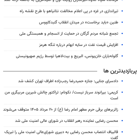
فرمانده سپاه گناوه:خبرنگاران روایت اول و امیدآفرین به جامعه ارائه کنند
تیراندازی در غزه در پی اعلام مخالفت نتانیاهو با طرح نقشه راه
طنین «باید برخاست» در میدان انقلاب گنبدکاووس
تجمع شبانه مردم گرگان در حمایت از انسجام و همبستگی ملی
افزایش قیمت نفت در سایه ابهام درباره تنگه هرمز
گلوله‌باران خان‌یونس، البریج و بیت‌لاهیا توسط رژیم صهیونیستی
پربازدیدترین ها
دادسرای جنایی: جنازه حمیدرضا رجب‌زاده اطراف تهران کشف شد
کریمی: بیرانوند سرباز نیست/ نکونام: تراکتور چالش شیرین مربیگری من
است
زائربرهای برقی حرم مطهر امام رضا (ع) از ۲۰ مرداد ۱۴۰۵ متوقف می‌شوند
محسن رضایی نماینده رهبر انقلاب در شورای عالی امنیت ملی شد
قالیباف انتصاب محسن رضایی به دبیری شورای‌عالی امنیت ملی را تبریک
گفت