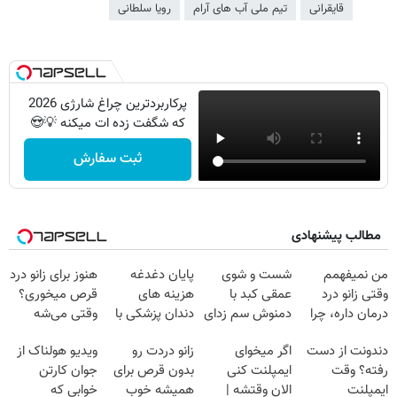
قایقرانی
تیم ملی آب های آرام
رویا سلطانی
پرکاربردترین چراغ شارژی 2026
که شگفت زده ات میکنه 💡😍
ثبت سفارش
مطالب پیشنهادی
من نمیفهمم
شست و شوی
پایان دغدغه
هنوز برای زانو درد
وقتی زانو درد
عمقی کبد با
هزینه های
قرص میخوری؟
درمان داره، چرا
دمنوش سم زدای
دندان پزشکی با
وقتی می‌شه
دردش رو داری
گیاهی
پک سفید کننده
بدون عمل
دندونت از دست
اگر میخوای
زانو دردت رو
ویدیو هولناک از
تحمل میکنی؟❗
خانگی
درمانش کرد؟؟؟؟
رفته؟ وقت
ایمپلنت کنی
بدون قرص برای
جوان کارتن
ایمپلنت
الان وقتشه |
همیشه خوب
خوابی که