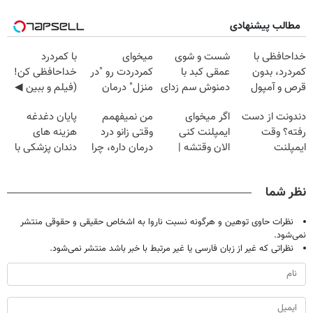
مطالب پیشنهادی
خداحافظی با
شست و شوی
میخوای
با کمردرد
کمردرد، بدون
عمقی کبد با
کمردردت رو "در
خداحافظی کن!
قرص و آمپول
دمنوش سم زدای
منزل" درمان
(فیلم و ببین ◀
گیاهی
کنی؟ (◂فیلم +
پرسش‌نامه رو
دندونت از دست
اگر میخوای
من نمیفهمم
پایان دغدغه
◂پرسش‌نامه)
پرکن)
رفته؟ وقت
ایمپلنت کنی
وقتی زانو درد
هزینه های
ایمپلنت
الان وقتشه |
درمان داره، چرا
دندان پزشکی با
دیجیتاله
فقط با ۲۵
دردش رو داری
پک سفید کننده
میلیون تومان!!!
تحمل میکنی؟❗
خانگی
نظر شما
نظرات حاوی توهین و هرگونه نسبت ناروا به اشخاص حقیقی و حقوقی منتشر
نمی‌شود.
نظراتی که غیر از زبان فارسی یا غیر مرتبط با خبر باشد منتشر نمی‌شود.