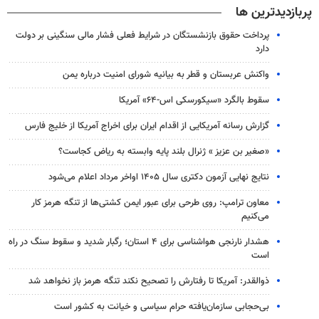
پربازدیدترین ها
پرداخت حقوق بازنشستگان در شرایط فعلی فشار مالی سنگینی بر دولت
دارد
واکنش عربستان و قطر به بیانیه شورای امنیت درباره یمن
سقوط بالگرد «سیکورسکی اس-۶۴» آمریکا
گزارش رسانه آمریکایی از اقدام ایران برای اخراج آمریکا از خلیج فارس
«صغیر بن عزیز » ژنرال بلند پایه وابسته به ریاض کجاست؟
نتایج نهایی آزمون دکتری سال ۱۴۰۵ اواخر مرداد اعلام می‌شود
معاون ترامپ: روی طرحی برای عبور ایمن کشتی‌ها از تنگه هرمز کار
می‌کنیم
هشدار نارنجی هواشناسی برای ۴ استان؛ رگبار شدید و سقوط سنگ در راه
است
ذوالقدر: آمریکا تا رفتارش را تصحیح نکند تنگه هرمز باز نخواهد شد
بی‌حجابی سازمان‌یافته حرام سیاسی و خیانت به کشور است