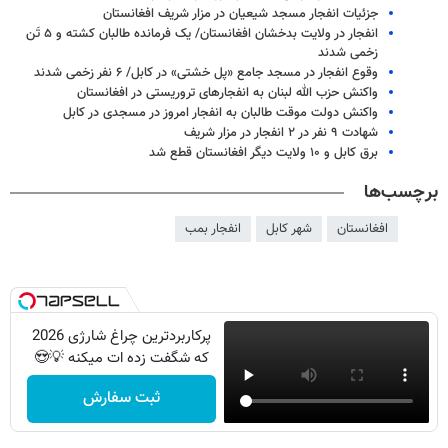
جزئیات انفجار مسجد شیعیان در مزار شریف افغانستان
انفجار در ولایت بدخشان افغانستان/ یک فرمانده طالبان کشته و ۵ تَن
زخمی شدند
وقوع انفجار در مسجد جامع «پل خشتی» در کابل/ ۶ نفر زخمی شدند
واکنش حزب الله لبنان به انفجارهای تروریستی در افغانستان
واکنش دولت موقت طالبان به انفجار امروز در مسجدی در کابل
شهادت ۹ نفر در ۲ انفجار در مزار شریف
برق کابل و ۱۰ ولایت دیگر افغانستان قطع شد
برچسب‌ها
افغانستان
شهر کابل
انفجار بمب
پرکاربردترین چراغ شارژی 2026
که شگفت زده ات میکنه 💡😍
ثبت سفارش