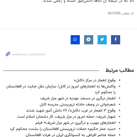
داد که در نتیجه آن ده‌ها دانش‌آموز کشته و زخمی شدند.
کد مطلب
5472385
مطالب مرتبط
وقوع انفجار در مرکز «کابل»
واکنش‌ها به انفجارهای امروز در کابل/ سازمان ملل جنایت در افغانستان
را محکوم کرد
انفجار دیگری در مسجد مهدیه در شهر مزار شریف
شعرخوانی در وصف حادثه تروریستی مدرسه کابل
وقوع ۳ انفجار در غرب «کابل»/ ۲۶ دانش آموز شهید شدند
شهباز شریف: حمله امروز در مزار شریف، کار دشمنان اسلام است
انفجارهای مهیب و درگیری در شهر ‎مزار شریف+ فیلم
«سید عمار حکیم» حملات تروریستی افغانستان را بشدت محکوم کرد
حمله عناصر افراطی به کنسولگری ایران در هرات افغانستان