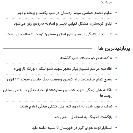
می‌شود
تداوم تجمع حماسی مردم اردستان در شب یکصد و پنجاه و نهم
آبفای کردستان: مشکل کم‌آبی نایسر و آساوله به‌زودی رفع می‌شود
۳ سانحه رانندگی در محورهای استان سمنان؛ کودک ۴ ساله جان باخت
پربازدیدترین ها
۸ کشته در دو تصادف شب گذشته
اطلاعیه مراسم تشییع پیکر مطهر شهید ستوانیکم «نورالله نارویی»
بسیج تمام ظرفیت‌ها برای تعیین وضعیت دیگر خلبانان سوخو ۲۴ ایران
ناگفته های زندگی شهید «حسین ستوده»؛ از نخبه جنگی تا مداحی مخفی
روستاها
نفرات دعوت شده به اردوی تیم ملی کشتی فرنگی اعلام شدند
بازگشت اندونگ به استقلال منتفی شد
استقرار توده هوای گرم در خوزستان تا شنبه ادامه دارد