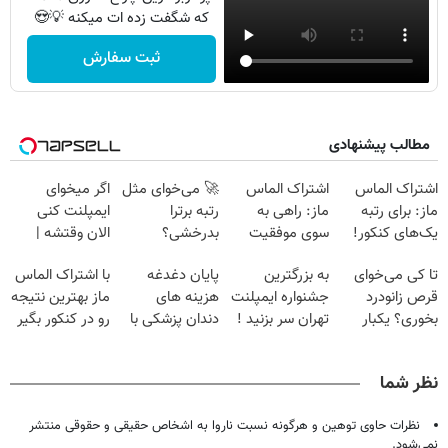
که شگفت زده ات میکنه 💡😍
ثبت سفارش
مطالب پیشنهادی
اشتراک الماس
اشتراک الماس
🚀 می‌خوای مثل
اگر میخوای
ماز: برای رتبه
ماز: راهی به
رتبه برترا
ایمپلنت کنی
یک‌های کنکور!
سوی موفقیت
بدرخشی؟
الان وقتشه |
کنکور!
جمع‌بندی
فقط با ۲۵
تا کی می‌خوای
به بزرگترین
پایان دغدغه
با اشتراک الماس
تابستون فقط در
میلیون تومان!!!
قرص زانودرد
جشنواره ایمپلنت
هزینه های
ماز بهترین نتیجه
یک هفته 📚
بخوری؟ یکبار
تهران سر بزنید !
دندان پزشکی با
رو در کنکور بگیر
اصولی درمانش
| فقط ۲۵
پک سفید کننده
کن
میلیون !
خانگی
نظر شما
نظرات حاوی توهین و هرگونه نسبت ناروا به اشخاص حقیقی و حقوقی منتشر
نمی‌شود.