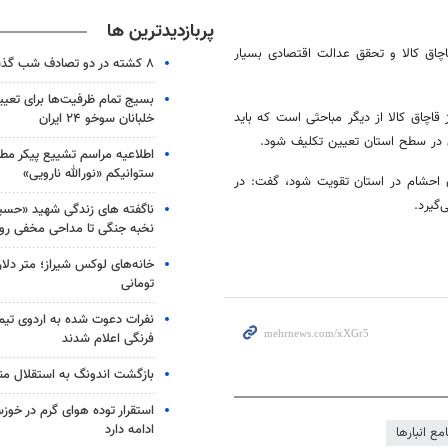
پربازدیدترین ها
اچاق کالا و تحقق عدالت اقتصادی بسیار
۸ کشته در دو تصادف شب گذشته
بسیج تمام ظرفیت‌ها برای تعی
قاچاق کالا از دیگر مباحثی است که باید
خلبانان سوخو ۲۴ ایران
ی در سطح استان تعیین تکلیف شود.
اطلاعیه مراسم تشییع پیکر مط
ستوانیکم «نورالله نارویی»
ق احشام در استان تقویت شود، گفت: در
گیرد.
ناگفته های زندگی شهید «حسین
نخبه جنگی تا مداحی مخفی رو
خانه‌های لوکس شیراز؛ متر دلار
تومانی
نفرات دعوت شده به اردوی تی
فرنگی اعلام شدند
بازگشت اندونگ به استقلال م
استقرار توده هوای گرم در خوزس
ادامه دارد
مع انبارها