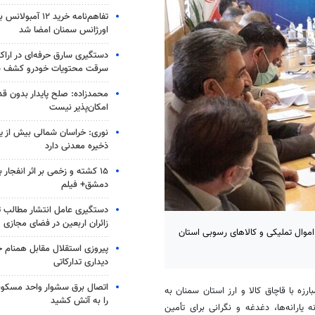
تفاهم‌نامه خرید ۱۲ آمب
اورژانس سمنان امضا شد
سرقت محتویات خودرو کشف 
محمدزاده: صلح پایدار بدون قد
امکان‌پذیر نیست
نوری: خراسان شمالی بیش از یک
ذخیره معدنی دارد
۱۵ کشته و زخمی بر اثر انفجار
دمشق+ فیلم
دستگیری عامل انتشار مطالب تو
زائران اربعین در فضای مجازی
 اموال تملیکی و کالاهای رسوبی استان
پیروزی استقلال مقابل همنام خ
دیداری تدارکاتی
اتصال برق سشوار واحد مسکونی 
 با قاچاق کالا و ارز استان سمنان به
را به آتش کشید
یارانه‌ها، دغدغه و نگرانی برای تأمین