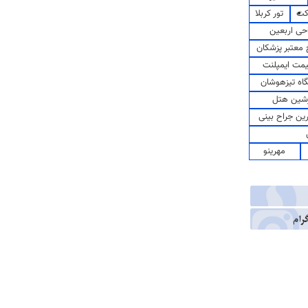
کت
تور کربلا
حی اربعین
معتبر پزشکان
مت ایمپلنت
اه تیزهوشان
شین هتل
رین جراح بینی
مهرینو