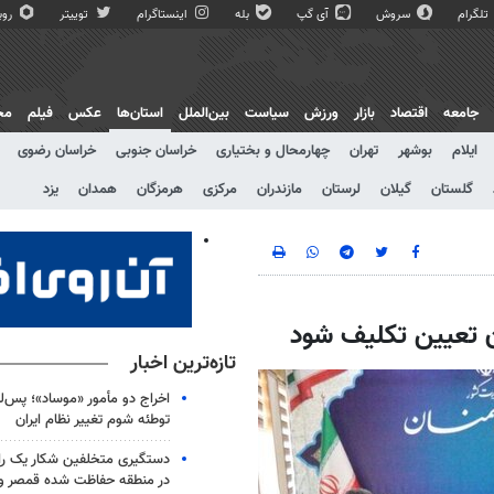
تلگرام
سروش
آی گپ
بله
اینستاگرام
توییتر
روبی
جامعه
اقتصاد
بازار
ورزش
سیاست
بین‌الملل
استان‌ها
عکس
فیلم
مج
ایلام
بوشهر
تهران
چهارمحال و بختیاری
خراسان جنوبی
خراسان رضوی
گلستان
گیلان
لرستان
مازندران
مرکزی
هرمزگان
همدان
یزد
ن تعیین تکلیف شود
تازه‌ترین اخبار
اخراج دو مأمور «موساد»؛ پس‌
توطئه شوم تغییر نظام ایران
دستگیری متخلفین شکار یک 
در منطقه حفاظت شده قمصر و