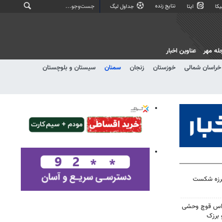
نتایج زنده
کا
ایتا
جداول لیگ
له مهر
عناوین اخبار
خراسان شمالی
خوزستان
زنجان
سمنان
سیستان و بلوچستان
لرزه شکست
راس قوچ وحشی
 برزک