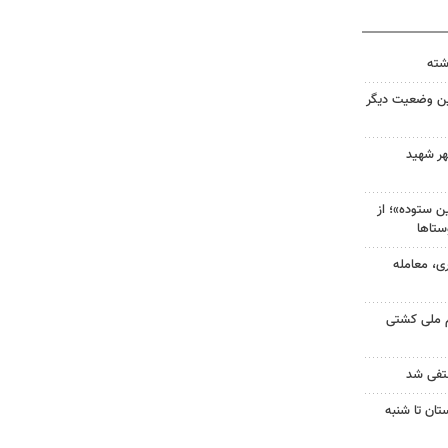
ین وضعیت دیگر
هر شهید
 ستوده»؛ از
ستاها
ی، معامله
م ملی کشتی
نتفی شد
تان تا شنبه