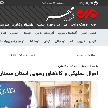
پنجشنبه ۱۵ مرداد ۱۴۰۵
خانه
فرهنگ و ادب
هنر
دين، حوزه، انديشه
دانشگاه و فناوری
سلامت
عناوین اخبار
آذربایجان شرقی
آذربایجان غربی
اصفهان
اردبیل
البرز
فارس
قزوین
قم
کردستان
کرمان
کرمانشاه
کهگیلویه و بویراحمد
استانها
سمنان
۲۴ اردیبهشت ۱۴۰۱، ۱۵:۲۹
با هدف مقابله با احتکار و قاچاق؛
اموال تملیکی و کالاهای رسوبی استان سمنا