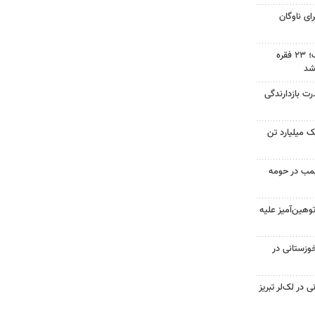
ولانس برای ناوگان
دستگیری سارق حرفه‌ای در اراک؛ ۲۳ فقره
شد
رت بازدارندگی
 میلیارد تن
 بمب در حومه
هین‌آمیز علیه
وزستانی در
در لک‌لر تبریز