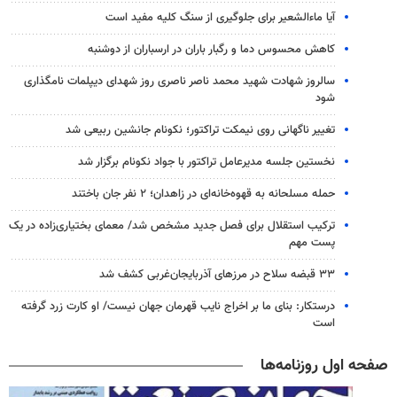
آیا ماءالشعیر برای جلوگیری از سنگ کلیه مفید است
کاهش محسوس دما و رگبار باران در ارسباران از دوشنبه
سالروز شهادت شهید محمد ناصر ناصری روز شهدای دیپلمات نامگذاری
شود
تغییر ناگهانی روی نیمکت تراکتور؛ نکونام جانشین ربیعی شد
نخستین جلسه مدیرعامل تراکتور با جواد نکونام برگزار شد
حمله مسلحانه به قهوه‌خانه‌ای در زاهدان؛ ۲ نفر جان باختند
ترکیب استقلال برای فصل جدید مشخص شد/ معمای بختیاری‌زاده در یک
پست مهم
۳۳ قبضه سلاح در مرزهای آذربایجان‌غربی کشف شد
درستکار: بنای ما بر اخراج نایب قهرمان جهان نیست/ او کارت زرد گرفته
است
صفحه اول روزنامه‌ها