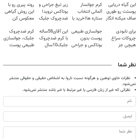
این گیاه دریایی
کرم جوانساز
زیر تیغ جراحی و
روند پیری رو با
پوستت رو طوری
آلمانی انتخاب
بوتاکس نروید!
این روش گیاهی
صاف میکنه انگار
ستاره ها!خرید با
ضدچروک جلبک
معکوس کن
20سال جوون
تخفیف
با40%تخفیف
برای نابودی
جوانسازی طبیعی
این آقای58ساله
کرم ضدچروک
شدی🔥
چروکات سراغ
پوست بدون
با کرم ضدچروک
جلبک، جوانسازی
هیچی جز
بوتاکس و جراحی
جلبک10سال
طبیعی پوست
جوانساز جلبک
😳! خرید با
جوان
شما40%تخفیف
نرو(تخفیف40%)
تخفیف ویژه
شد(سفارش با
نظر شما
تخفیف)
نظرات حاوی توهین و هرگونه نسبت ناروا به اشخاص حقیقی و حقوقی منتشر
نمی‌شود.
نظراتی که غیر از زبان فارسی یا غیر مرتبط با خبر باشد منتشر نمی‌شود.