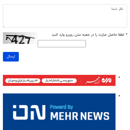
*
لطفا حاصل عبارت را در جعبه متن روبرو وارد کنید
ارسال