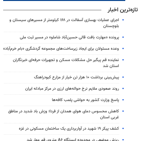
تازه‌ترین اخبار
اجرای عملیات بهسازی آسفالت در ۱۶۸ کیلومتر از مسیرهای سیستان و
بلوچستان
پرونده «مهارت بافت قالی حسین‌آباد شاملو» در مسیر ثبت ملی
وعده مسئولان برای ایجاد زیرساخت‌های مجموعه گردشگری «بام خرم‌آباد»
نماینده قم پیگیر حل مشکلات مسکن و تجهیزات حرفه‌ای خبرنگاران
استان شد
پیش‌بینی برداشت ۱۰ هزار تن خیار از مزارع کبودراهنگ
روند صعودی ملایم نرخ حواله‌های ارزی در مرکز مبادله ایران
پاسخ وزارت کشور به حواشی پلمب کافه‌ها
کاهش محسوس دمای هوای همدان از فردا؛ وزش باد شدید در مناطق
غربی استان
کشف پیکر ۱۹ شهید در آواربرداری یک ساختمان مسکونی در غزه
ریزش موضعی در محدوده ایستگاه A۶ متروی قم مهار شد