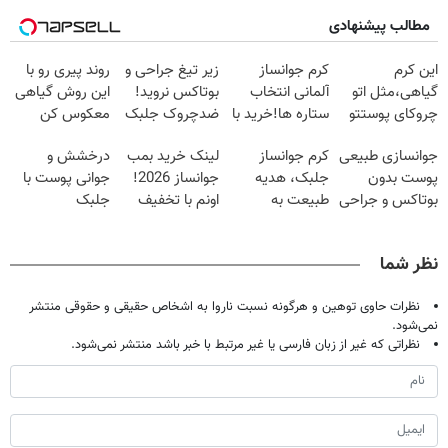
مطالب پیشنهادی
این کرم
کرم جوانساز
زیر تیغ جراحی و
روند پیری رو با
گیاهی،مثل اتو
آلمانی انتخاب
بوتاکس نروید!
این روش گیاهی
چروکای پوستتو
ستاره ها!خرید با
ضدچروک جلبک
معکوس کن
صاف
تخفیف
با40%تخفیف
جوانسازی طبیعی
کرم جوانساز
لینک خرید بمب
درخشش و
میکنه!+تخفیف
پوست بدون
جلبک، هدیه
جوانساز 2026!
جوانی پوست با
ویژه
بوتاکس و جراحی
طبیعت به
اونم با تخفیف
جلبک
😳! خرید با
شما(خرید با
ویژه
اسپیرولینا! خرید
تخفیف ویژه
تخفیف ویژه)
محصول با
نظر شما
تخفیف ویژه
نظرات حاوی توهین و هرگونه نسبت ناروا به اشخاص حقیقی و حقوقی منتشر
نمی‌شود.
نظراتی که غیر از زبان فارسی یا غیر مرتبط با خبر باشد منتشر نمی‌شود.