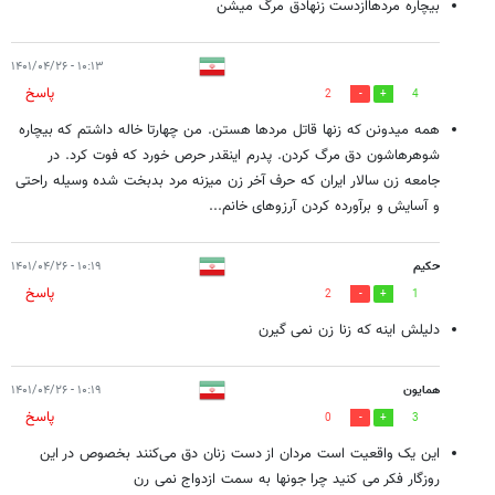
بیچاره مردهاازدست زنهادق مرگ میشن
۱۰:۱۳ - ۱۴۰۱/۰۴/۲۶
پاسخ
2
4
همه میدونن که زنها قاتل مردها هستن. من چهارتا خاله داشتم که بیچاره
شوهرهاشون دق مرگ کردن. پدرم اینقدر حرص خورد که فوت کرد. در
جامعه زن سالار ایران که حرف آخر زن میزنه مرد بدبخت شده وسیله راحتی
و آسایش و برآورده کردن آرزوهای خانم...
حکیم
۱۰:۱۹ - ۱۴۰۱/۰۴/۲۶
پاسخ
2
1
دلیلش اینه که زنا زن نمی گیرن
همایون
۱۰:۱۹ - ۱۴۰۱/۰۴/۲۶
پاسخ
0
3
این یک واقعیت است مردان از دست زنان دق می‌کنند بخصوص در این
روزگار فکر می کنید چرا جونها به سمت ازدواج نمی رن