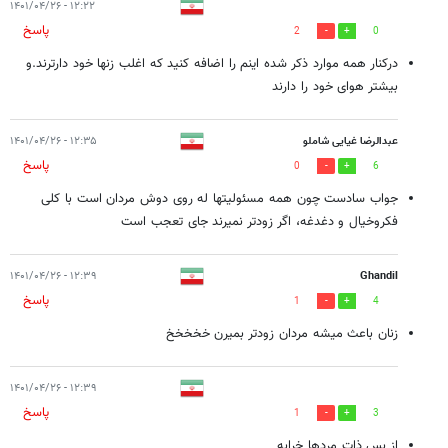
۱۲:۲۲ - ۱۴۰۱/۰۴/۲۶
پاسخ
2
0
درکنار همه موارد ذکر شده اینم را اضافه کنید که اغلب زنها خود دارترند.و
بیشتر هوای خود را دارند
عبدالرضا غیایی شاملو
۱۲:۳۵ - ۱۴۰۱/۰۴/۲۶
پاسخ
0
6
جواب سادست چون همه مسئولیتها له روی دوش مردان است با کلی
فکروخیال و دغدغه، اگر زودتر نمیرند جای تعجب است
۱۲:۳۹ - ۱۴۰۱/۰۴/۲۶
Ghandil
پاسخ
1
4
زنان باعث میشه مردان زودتر بمیرن خخخخخ
۱۲:۳۹ - ۱۴۰۱/۰۴/۲۶
پاسخ
1
3
از بس ذات مردها خرابه