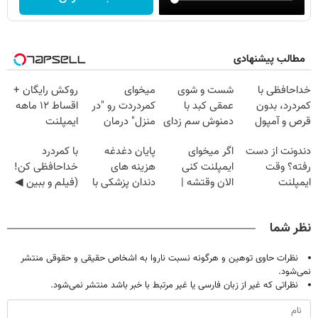
مطالب پیشنهادی
خداحافظی با
شست و شوی
میخوای
روکش رایگان +
کمردرد، بدون
عمقی کبد با
کمردردت رو "در
اقساط ۱۲ ماهه
قرص و آمپول
دمنوش سم زدای
منزل" درمان
ایمپلنت
گیاهی
کنی؟ (◂فیلم +
دندونت از دست
اگر میخوای
پایان دغدغه
با کمردرد
◂پرسش‌نامه)
رفته؟ وقت
ایمپلنت کنی
هزینه های
خداحافظی کن!
ایمپلنت
الان وقتشه |
دندان پزشکی با
(فیلم و ببین ◀
دیجیتاله
فقط با ۲۵
پک سفید کننده
پرسش‌نامه رو
میلیون تومان!!!
خانگی
پرکن)
نظر شما
نظرات حاوی توهین و هرگونه نسبت ناروا به اشخاص حقیقی و حقوقی منتشر
نمی‌شود.
نظراتی که غیر از زبان فارسی یا غیر مرتبط با خبر باشد منتشر نمی‌شود.