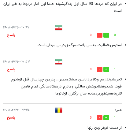
در ایران که مردها 90 سال اول زندگیشونه حتما این امار مربوط به غیر ایران
است
۲۰:۴۷ - ۱۴۰۱/۰۴/۲۶
پاسخ
0
0
استرس.فعالیت.جنسی.باعث.مرگ.زودرس.مردان.است
۲۰:۵۳ - ۱۴۰۱/۰۴/۲۶
پاسخ
0
1
تجربشونداریم وکلامرداباسن بیشترمیمیرن پدرمن چهارسال قبل ازمادرم
فوت شددرهفتادوشش سالگی ومادرم درهفتادسالگی تمام فامیل
تقریباهمینطورمردهاده سال بزگترن ازخانوما
حمید
۲۲:۲۵ - ۱۴۰۱/۰۴/۲۶
پاسخ
0
1
از دست غرغر زدن زنها