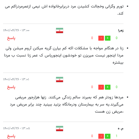
تورم وگرانی وخجالت کشیدن مرد دربرابرخانواده اش نیمی ازعمرمردراکم می
کند.
زهرا
۱۳:۰۰ - ۱۴۰۱/۰۴/۲۶
پاسخ
0
0
زنا در هنگام مواجه با مشکلات اکه کم بیارن گریه میکنن آروم میشن ولی
مردا اینجور نیست میریزن تو خودشون اینجوریاس ک عمر زنا نسبت ب مردا
بیشتره
۱۳:۰۱ - ۱۴۰۱/۰۴/۲۶
پاسخ
0
0
مردها زودتر هم که بمیرند سالم زندگی می‌کنند. زنها هزارجور مریضی
می‌گیرند.یه سر به بیمارستان ودرمانگاه بزنید ببینید چند برابر مریض مرد
،مریض زن هست
م. ه
۱۳:۰۸ - ۱۴۰۱/۰۴/۲۶
پاسخ
0
1