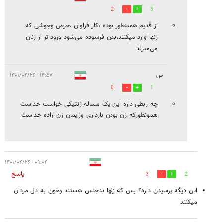
2
3
از قدیم همینطور بوده ،کار فراوان ،حرص وجوشی که
زنها وارد میکنند،بدن فرسوده می‌شود وزود تر از زنان
می‌میرند
س
۱۴:۵۷ - ۱۴۰۱/۰۴/۲۶
0
1
چه ربطی داره این یک مساله ژنتیکی خواست خداست
همونطورکه زن بودن بارداری وزایمان زن اراده خداست
۰۹:۰۴ - ۱۴۰۱/۰۴/۲۶
پاسخ
3
2
این دیگه پرسیدن داره؟ بس که زنها بدجنس هستند وخون به دل مردان
میکنند