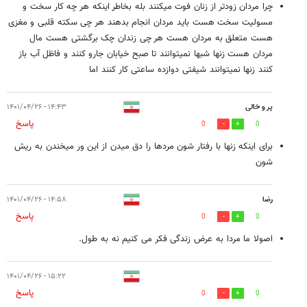
چرا مردان زودتر از زنان فوت میکنند بله بخاطر اینکه هر چه کار سخت و
مسولیت سخت هست باید مردان انجام بدهند هر چی سکته قلبی و مغزی
هست متعلق به مردان هست هر چی زندان چک برگشتی هست مال
مردان هست زنها شبها نمیتوانند تا صبح خیابان جارو کنند و فاظل آب باز
کنند زنها نمیتوانند شیفتی دوازده ساعتی کار کنند اما
پر و خالی
۱۴:۴۳ - ۱۴۰۱/۰۴/۲۶
پاسخ
0
0
برای اینکه زنها با رفتار شون مردها را دق میدن از این ور میخندن به ریش
شون
رضا
۱۴:۵۸ - ۱۴۰۱/۰۴/۲۶
پاسخ
0
0
اصولا ما مردا به عرض زندگی فکر می کنیم نه به طول.
۱۵:۲۲ - ۱۴۰۱/۰۴/۲۶
پاسخ
0
0