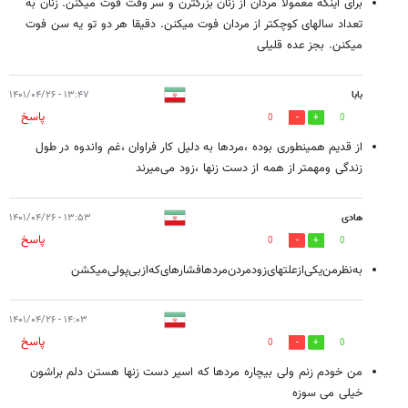
برای اینکه معمولا مردان از زنان بزرگترن و سر وقت فوت میکنن. زنان به
تعداد سالهای کوچکتر از مردان فوت میکنن. دقیقا هر دو تو یه سن فوت
میکنن. بجز عده قلیلی
بابا
۱۳:۴۷ - ۱۴۰۱/۰۴/۲۶
پاسخ
0
0
از قدیم همینطوری بوده ،مردها به دلیل کار فراوان ،غم واندوه در طول
زندگی ومهمتر از همه از دست زنها ،زود می‌میرند
هادی
۱۳:۵۳ - ۱۴۰۱/۰۴/۲۶
پاسخ
0
0
به‌نظر‌من‌یکی‌از‌علتهای‌زود‌مردن‌مردها‌فشارهای‌که‌از‌بی‌پولی‌میکشن
۱۴:۰۳ - ۱۴۰۱/۰۴/۲۶
پاسخ
0
0
من خودم زنم ولی بیچاره مردها که اسیر دست زنها هستن دلم براشون
خیلی می سوزه