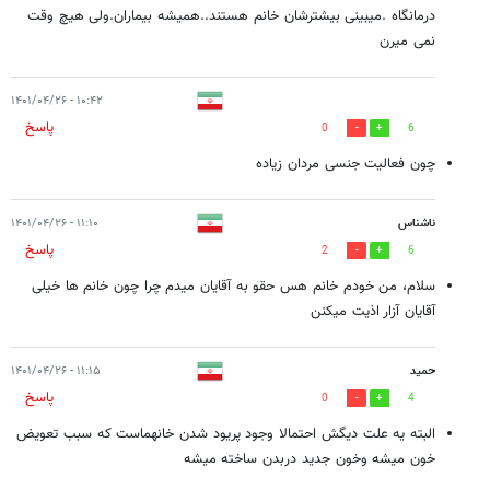
درمانگاه .میبینی بیشترشان خانم هستند..همیشه بیماران.ولی هیچ وقت
نمی میرن
۱۰:۴۲ - ۱۴۰۱/۰۴/۲۶
پاسخ
0
6
چون فعالیت جنسی مردان زیاده
ناشناس
۱۱:۱۰ - ۱۴۰۱/۰۴/۲۶
پاسخ
2
6
سلام، من خودم خانم هس حقو به آقایان میدم چرا چون خانم ها خیلی
آقایان آزار اذیت میکنن
حمید
۱۱:۱۵ - ۱۴۰۱/۰۴/۲۶
پاسخ
0
4
البته یه علت دیگش احتمالا وجود پریود شدن خانهماست که سبب تعویض
خون میشه وخون جدید دربدن ساخته میشه