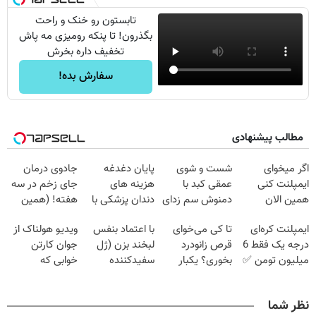
تابستون رو خنک و راحت
بگذرون! تا پنکه رومیزی مه پاش
تخفیف داره بخرش
سفارش بده!
مطالب پیشنهادی
اگر میخوای
شست و شوی
پایان دغدغه
جادوی درمان
ایمپلنت کنی
عمقی کبد با
هزینه های
جای زخم در سه
همین الان
دمنوش سم زدای
دندان پزشکی با
هفته! (همین
وقتشه | فقط با
گیاهی
پک سفید کننده
حالا رایگان
ایمپلنت کره‌ای
تا کی می‌خوای
با اعتماد بنفس
ویدیو هولناک از
۲۵ میلیون
خانگی
صحبت کنید)
درجه یک فقط 6
قرص زانودرد
لبخند بزن (ژل
جوان کارتن
تومان!!!
میلیون تومن ✅
بخوری؟ یکبار
سفیدکننده
خوابی که
اصولی درمانش
دندان40%تخفیف)
میلیاردر شد.
کن
آموزش رایگان
نظر شما