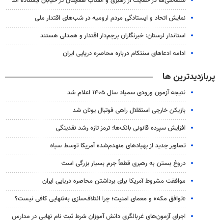
سلماسی‌ها در حمایت از رهبری و انقلاب همچنان در خیابان ایستاده اند
نمایش اتحاد و ایستادگی مردم ارومیه در شب‌های اقتدار ملی
استاندار لرستان: خبرنگاران پرچم‌دار اقتدار و همدلی هستند
ادامه ادعاهای سنتکام درباره محاصره دریایی ایران
پربازدیدترین ها
نتیجه آزمون ورودی سمپاد سال ۱۴۰۵ اعلام شد
بازیکن خارجی استقلال راهی فوتبال یونان شد
افزایش سپرده قانونی بانک‌ها؛ ترمز تازه رشد نقدینگی
تصاویر جدید از پهپادهای منهدم‌شده آمریکا توسط سپاه
دروغ بستن به رهبری قطعاً جرم بسیار بزرگی است
موافقت مشروط آمریکا برای برداشتن محاصره دریایی ایران
«توافق مکه» و معمای امنیت؛ چرا ائتلاف‌سازی به‌تنهایی کافی نیست؟
اجرای آزمون‌های غربالگری دانش آموزان شرط ثبت نام نهایی در مدارس