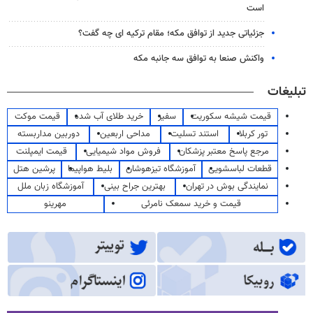
است
جزئیاتی جدید از توافق مکه؛ مقام ترکیه ای چه گفت؟
واکنش صنعا به توافق سه جانبه مکه
تبلیغات
قیمت شیشه سکوریت
سفیر
خرید طلای آب شده
قیمت موکت
تور کربلا
استند تسلیت
مداحی اربعین
دوربین مداربسته
مرجع پاسخ معتبر پزشکان
فروش مواد شیمیایی
قیمت ایمپلنت
قطعات لباسشویی
آموزشگاه تیزهوشان
بلیط هواپیما
پرشین هتل
نمایندگی بوش در تهران
بهترین جراح بینی
آموزشگاه زبان ملل
قیمت و خرید سمعک نامرئی
مهرینو