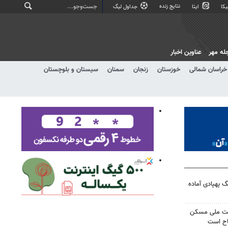
نتایج زنده
کا
ایتا
جداول لیگ
له مهر
عناوین اخبار
خراسان شمالی
خوزستان
زنجان
سمنان
سیستان و بلوچستان
گ پهپادی آماده
ضت ملی مسکن