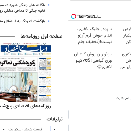
ناگفته های زندگی شهید «حسین
نخبه جنگی تا مداحی مخفی رو
بازگشت اندونگ به استقلال م
قرص
با پودر جلبک لاغری،
کبار
اندام خوش فرم آرزو
صفحه اول روزنامه‌ها
کن
نیست!(تخفیف جام
جهانی)
اغری
موثرترین روش کاهش
زش
وزن گیاهی! 5تا۷کیلو
یسوزی را 3برابر می
لاغری😍
نمی‌شود.
‌های ورزشی پنج‌شنبه ۱۵ مرداد ۱۴۰۵
روزنامه‌های اقتصادی پنج‌شنبه ۱۵ مرداد ۰۵
تبلیغات
قیمت شیشه سکوریت