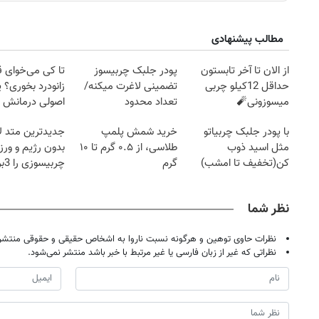
مطالب پیشنهادی
از الان تا آخر تابستون
پودر جلبک چربیسوز
تا کی می‌خوای 
حداقل 12کیلو چربی
تضمینی لاغرت میکنه/
زانودرد بخوری؟ ی
میسوزونی🧨
تعداد محدود
اصولی درمانش 
با پودر جلبک چربیاتو
خرید شمش پلمپ
جدیدترین متد ل
مثل اسید ذوب
طلاسی، از ۰.۵ گرم تا ۱۰
بدون رژیم و ور
کن(تخفیف تا امشب)
گرم
چرب
کند
نظر شما
نظرات حاوی توهین و هرگونه نسبت ناروا به اشخاص حقیقی و حقوقی منتشر 
نظراتی که غیر از زبان فارسی یا غیر مرتبط با خبر باشد منتشر نمی‌شود.
روزنامه‌های اقتصادی چهارشنبه ۱۴ مرداد ۱۴۰۵
روزنامه