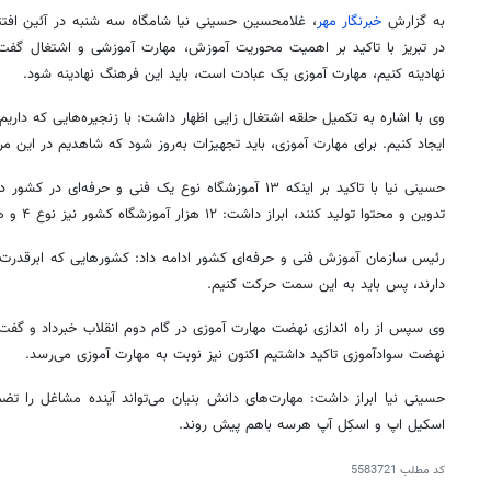
به گزارش
خبرنگار مهر
، غلامحسین حسینی نیا شامگاه سه شنبه در آئین افتتا
در تبریز با تاکید بر اهمیت محوریت آموزش، مهارت آموزشی و اشتغال گفت:
نهادینه کنیم، مهارت آموزی یک عبادت است، باید این فرهنگ نهادینه شود.
وی با اشاره به تکمیل حلقه اشتغال
زایی
اظهار داشت: با زنجیره‌هایی که داریم
ایجاد کنیم. برای مهارت آموزی، باید تجهیزات به‌روز شود که شاهدیم در این مر
حسینی نیا با تاکید بر اینکه ۱۳ آموزشگاه نوع یک فنی و حرفه‌
تدوین و محتوا تولید کنند، ابراز داشت: ۱۲ هزار آموزشگاه کشور نیز نوع ۴ و هشت هزار آموزشگاه نوع ۲ هستند.
رئیس سازمان آموزش فنی و حرفه‌ای کشور ادامه داد: کشورهایی که ابرقدرت
دارند، پس باید به این سمت حرکت کنیم.
وی سپس از راه اندازی نهضت مهارت آموزی در گام دوم انقلاب
خبرداد
و گفت: 
نهضت سوادآموزی تاکید داشتیم اکنون نیز نوبت به مهارت آموزی می‌رسد.
حسینی نیا ابراز داشت: مهارت‌های دانش بنیان می‌تواند آینده مشاغل را 
اسکیل
اپ
و
اسکِل
آپ
هرسه
باهم پیش روند.
کد مطلب
5583721