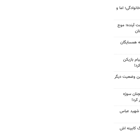
انوادگی؛ اما و
 کشور در ۷۲ ساعت آینده؛ موج
به همسایگان
ام بازیکن
رد!
ین وضعیت دیگر
چنان سوژه
کرد!
 شهید عباس
گ کابینه اش