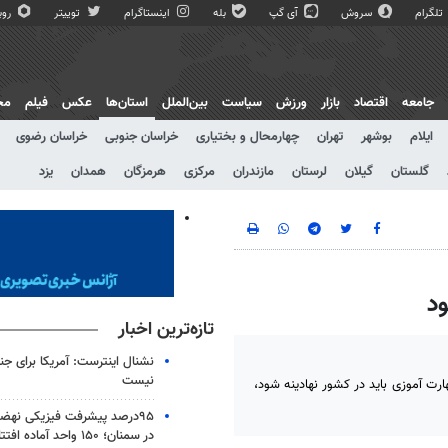
تلگرام
سروش
آی گپ
بله
اینستاگرام
توییتر
روبی
جامعه
اقتصاد
بازار
ورزش
سیاست
بین‌الملل
استان‌ها
عکس
فیلم
مج
ایلام
بوشهر
تهران
چهارمحال و بختیاری
خراسان جنوبی
خراسان رضوی
گلستان
گیلان
لرستان
مازندران
مرکزی
هرمزگان
همدان
یزد
ود
تازه‌ترین اخبار
نشنال اینترست: آمریکا برای جن
نیست
ارت آموزی باید در کشور نهادینه شود،
۹۵درصد پیشرفت فیزیکی نه
در سمنان؛ ۱۵۰ واحد آماده افتتاح است