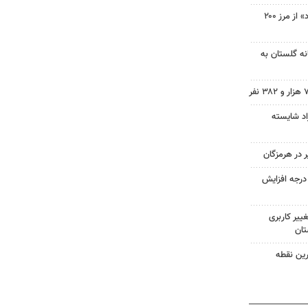
چاپ چهل‌ونهم «تن‌تن و سندباد» از مرز ۲۰۰
نه گلستان به
راد شایسته
ای هوا در خراسان رضوی ۴ درجه افزایش
ییر کاربری
تان
ترین نقطه