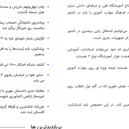
ح آموزشگاه فنی و حرفه‌ای دانش بنیان
هزار نسخه گذشت
 فرهنگ مهارت آموزی را باید در کشور
پیاده‌روی خانوادگی اصحاب رسا
مناسبت روز خبرنگار برگزار شد
 می‌توانیم اشتغال
زایی
بیشتری در کشور
کز تجهیزات به‌روز است.
افزایش شمار شهدای غزه به ۷۳ هزار و ۳۸۲ نفر
پزشکیان: باید پُست‌ها را به اف
ای در کشور داریم که خود می‌توانند استاندارد آموزشی
بدهیم
کشف شبکه احتکار ۱۷۰۰ تن قیر در هرمزگان
 هستند توجه ویژه
ای
روی مهارت آموزی
دم
می یابد
همان طوری که در گام اول انقلاب روی
مقابله جدی دادستان مهریز با تغ
غیرمجاز اراضی کشاورزی شهرس
تضمین کند. در این خصوص باید
استارتاپ
،
علی‌آباد خنک‌ترین و آق‌قلا گرم‌
گلستان ثبت شد
پربازدیدترین ها