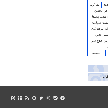
کت
تور کربلا
حی اربعین
معتبر پزشکان
مت ایمپلنت
اه تیزهوشان
شین هتل
رین جراح بینی
مهرینو