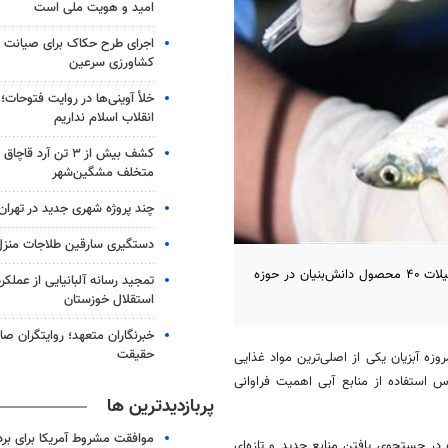
امید و هویت ملی است
اجرای طرح حکاک برای صیانت ا
کشاورزی سرعین
خلأ آوینی‌ها در روایت فتوحات؛ ر
انقلاب اسلام نداریم
کشف بیش از ۳ تن آرد ق
متخلف مشگین‌شهر
چند پروژه شهری جدید در تهران
دستگیری سارقین طلاجات منزل 
معاونت علمی و فناوری اعلام کرد از ۳۲ فناوری به دست آمده در بخش شیلات ۴۰ محصول دانش‌بنیان در حوزه
تمجید رسانه آلبانیایی از عملکر
استقلال خوزستان
خبرنگاران متعهد؛ روایتگران ص
حقیقت
زه آبزیان یکی از اصلی‌ترین مواد غذایی
بر همین اساس استفاده از منابع آبی اهمیت فراوانی
پربازدیدترین ها
موافقت مشروط آمریکا برای بر
ر جستجوی یافتن منابع جدید و تازه‌ای