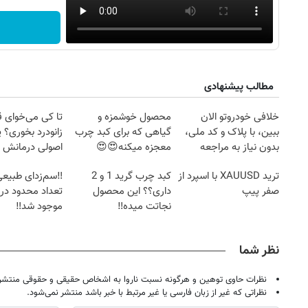
مطالب پیشنهادی
خلافی خودروتو الان
محصول خوشمزه و
تا کی می‌خوای 
ببین، با پلاک و کد ملی،
گیاهی که برای کبد چرب
زانودرد بخوری؟ ی
بدون نیاز به مراجعه
معجزه میکنه😍😍
اصولی درمانش 
حضوری
ترید XAUUSD با اسپرد از
کبد چرب گرید 1 و 2
‼️سم‌زدای طبیعی
صفر پیپ
داری؟؟ این محصول
تعداد محدود در ب
نجاتت میده‼️
موجود شد‼️
نظر شما
نظرات حاوی توهین و هرگونه نسبت ناروا به اشخاص حقیقی و حقوقی منتشر 
نظراتی که غیر از زبان فارسی یا غیر مرتبط با خبر باشد منتشر نمی‌شود.