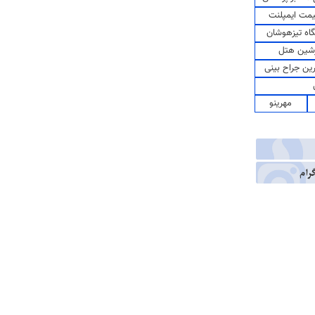
مت ایمپلنت
اه تیزهوشان
شین هتل
رین جراح بینی
مهرینو