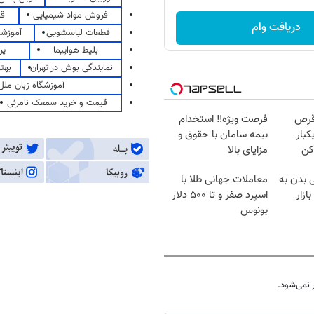
فروش مواد شیمیایی
قی
دریافت وام
قطعات لباسشویی
آموزشگ
بلیط هواپیما
پر
نمایندگی بوش در تهران
بهت
آموزشگاه زبان ملل
قیمت و خرید سمعک نامرئی
قرص
فرصت ویژه‼️ استخدام
کبار
بیمه سامان با حقوق و
کن
مزایای بالا
 بدن به
معاملات جهانی طلا با
ازار
اسپرد صفر و تا ۵۰۰ دلار
بونوس
نمی‌شود.