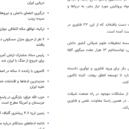
دریایی ایران
د پروتئینی مورد نیاز بشر، به دریاها و
درگیری اعضای داعش و نیروهای
سیده زینب
محققان موسسه تحقیقات علوم شیلاتی کشور به ۳۲ فناوری در بخش شیلات دست یافته‌اند که از این ۳۲ فناوری در
ترکیه: توافق مکه ائتلافی موازی
۶ نفر از حریق منزل مسکونی 
ستا موسسه تحقیقات علوم شیلاتی کشور دانش
یافتند
تولید و تکثیر لارو و بچه ماهی سی باس را کسب کرده و بر اساس این دانش، توانسته‌ایم ۱۳ هزار جفت میگوی spf
رئیس ستاد مشترک ارتش آمریکا
برای خروج از جنگ با ایران شد
ا ستاری معاون علمی و فناوری ریاست جمهوری صنعت شیلات را حوزه‎‌ای بکر برای ورود فناوری و نوآوری دانسته
کامیون با راننده ۸ ساله در اصفهان توقیف شد
 تا توسعه اتفاق بیفتد، البته تاکنون
جدیدترین ادعاها و اقدامات خ
نند.
علیه ایران
 از مشکلات موجود در راه صنعت شیلات
حزب الله عراق: بازنگری در پاسخ
. در همین راستا معاونت علمی و فناوری
عربستان و آمریکا مطرح است
کند.
زمین لرزه ۴.۶ ریشتری گلباف کرمان را لرزاند
ادامه ادعاهای سنتکام درباره م
ایران