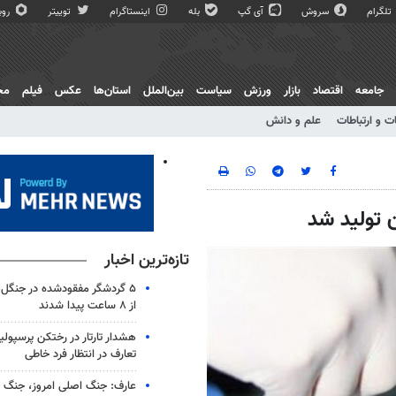
تلگرام
سروش
آی گپ
بله
اینستاگرام
توییتر
روبی
جامعه
اقتصاد
بازار
ورزش
سیاست
بین‌الملل
استان‌ها
عکس
فیلم
مج
ت و ارتباطات
علم و دانش
تازه‌ترین اخبار
۵ گردشگر مفقودشده در جنگل
از ۸ ساعت پیدا شدند
هشدار تارتار در رختکن پرسپول
تعارف در انتظار فرد خاطی
عارف: جنگ اصلی امروز، جنگ رو