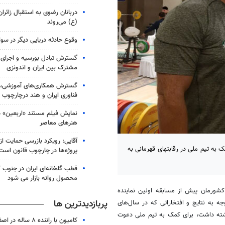
دربانان رضوی به استقبال زائران
(ع) می‌روند
وقوع حادثه دریایی دیگر در سو
گسترش تبادل بورسیه و اجرای 
مشترک بین ایران و اندونزی
گسترش همکاری‌های آموزشی، 
فناوری ایران و هند درچارچوب
نمایش فیلم مستند «اربعین» د
هنرهای معاصر
آقایی: رویکرد بازرسی حمایت ا
به تیم ملی در رقابتهای قهرمانی به
پروژه‌ها در چارچوب قانون است
محصول روانه بازار می شود
شورمان پیش از مسابقه اولین نماینده
پربازدیدترین ها
جه به نتایج و افتخاراتی که در سال‌های
ته داشت، برای کمک به تیم ملی دعوت
کامیون با راننده ۸ ساله در اصفهان توقیف شد