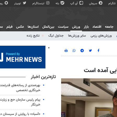
تلگرام
سروش
آی گپ
بله
اینستاگرام
توییتر
روبی
جامعه
اقتصاد
بازار
ورزش
سیاست
بین‌الملل
استان‌ها
عکس
فیلم
مج
ورزش‌های رزمی
سایر ورزش‌ها
جداول لیگ
نتایج زنده
یی آمده است
تازه‌ترین اخبار
بهره‌مندی از رسانه‌های قدرتمندتر 
خبرنگاری تخصصی
پیام رئیس سازمان حج و زیارت
خبرنگار
«آسباد» با روایتی از سیستان در