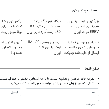
مطالب پیشنهادی
بزرگترین، لوکس‌ترین و
نیکاموتور برگ برنده
لوکس‌ترین شاسی
قوی‌ترین شاسی بلند
جدیدش را رو کرد، IM
EREV در ایرا
EREV در در ایران
LS9 رسماً وارد بازار ایران
نیکا موتور رونما
رونمایی شد
شد
۱ میلیون تومان تخفیف
رونمایی رسمی IM LS9
آمپول لاغری اسپا
داروهای لاغری منتخب با
لوکس‌ترین EREV در
میلیون تومان ارز
ارسال از داروخانه نزدیکت
ایران
همه‌جا!
نظر شما
نظرات حاوی توهین و هرگونه نسبت ناروا به اشخاص حقیقی و حقوقی منتشر 
نظراتی که غیر از زبان فارسی یا غیر مرتبط با خبر باشد منتشر نمی‌شود.