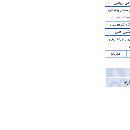
حی اربعین
معتبر پزشکان
مت ایمپلنت
اه تیزهوشان
شین هتل
رین جراح بینی
مهرینو