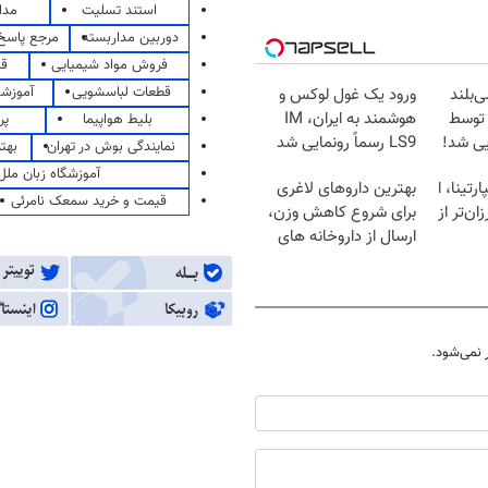
استند تسلیت
مدا
دوربین مداربسته
مرجع پاسخ 
فروش مواد شیمیایی
قی
قطعات لباسشویی
آموزشگ
‌بلند
ورود یک غول لوکس و
ن، توسط
هوشمند به ایران، IM
بلیط هواپیما
پر
یی شد!
LS9 رسماً رونمایی شد
نمایندگی بوش در تهران
بهت
آموزشگاه زبان ملل
رتینا، ا
بهترین داروهای لاغری
قیمت و خرید سمعک نامرئی
ان‌تر از
برای شروع کاهش وزن،
ارسال از داروخانه های
نزدیکت!
نمی‌شود.