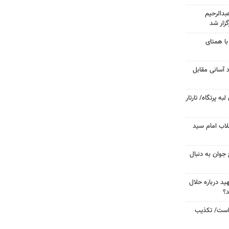
دالرحیم
زار شد
با همتای
د آسانی مقابل
 پرتگاه/ تارتار
لاب امام سید
جوان به دنبال
د درباره حلال
د؟
 است/ تکذیب