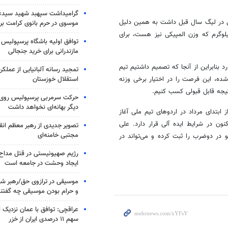
گرامیداشت سپهبد شهید سیدعب
ی در لیگ سال قبل داشت به همین دلیل
موسوی در حرم بانوی کرامت برگ
رفتیم در سطح بین المللی از توانمندی و ظرفیت او در دسته ۶۱ کیلوگرم که وزن المپیکی نیز هست، برای
توافق اولیه باشگاه پرسپولیس 
مازندرانی برای خرید جنجالی
درتمندی دارد بنابراین از آنجا که تصمیم داشتیم تیم
تمجید رسانه آلبانیایی از عملکر
استقلال خوزستان
شده، این فرصت را در اختیار برخی وزنه
نتیجه قابل قبولی کسب کنیم.
حرکت سرمربی پرسپولیس روی لبه
دیگر بهانه‌ای نخواهد داشت
ابتدای مرداد در اردوهای تیم ملی آغاز
ون در شرایط ایده آلی قرار دارد. علی
تصویر جدیدی از رهبر معظم انق
مجتبی خامنه‌ای
د: عسکری در تمرینات رکوردهای ۱۲۰ کیلو در یکضرب و ۱۵۵ کیلو در دوضرب را ثبت کرده و می‌تواند در
رژیم صهیونیستی در قتل مداح 
ایجاد وحشت در جامعه است
موسیقی در ترازوی حق/رهبر شهی
و حرام بودن موسیقی چه گفتن
عراقچی: توافق با عمان نزدیک
سهم ۱۱ درصدی ایران از خزر