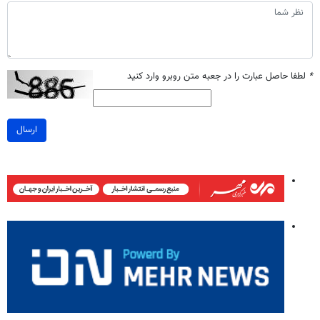
*
لطفا حاصل عبارت را در جعبه متن روبرو وارد کنید
ارسال