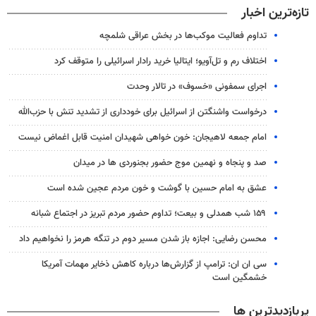
تازه‌ترین اخبار
تداوم فعالیت موکب‌ها در بخش عراقی شلمچه
اختلاف رم و تل‌آویو؛ ایتالیا خرید رادار اسرائیلی را متوقف کرد
اجرای سمفونی «خسوف» در تالار وحدت
درخواست واشنگتن از اسرائیل برای خودداری از تشدید تنش با حزب‌‎الله
امام جمعه لاهیجان: خون‌ خواهی شهیدان امنیت قابل اغماض نیست
صد و پنجاه و نهمین موج حضور بجنوردی ها در میدان
عشق به امام حسین با گوشت و خون مردم عجین شده است
۱۵۹ شب همدلی و بیعت؛ تداوم حضور مردم تبریز در اجتماع شبانه
محسن رضایی: اجازه باز شدن مسیر دوم در تنگه هرمز را نخواهیم داد
سی ان ان: ترامپ از گزارش‌ها درباره کاهش ذخایر مهمات آمریکا
خشمگین است
پربازدیدترین ها