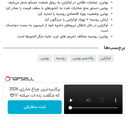
پوتین: عملیات نظامی در اوکراین به رونق صنعت مسکو منجر می‌شود
پوتین دستور منع صادرات نفت به کشورهای با سقف قیمت را صادر کرد
پوتین وضعیت ویژه اقتصادی روسیه را تمدید کرد
ارتش روسیه ۷ پهپاد اوکراینی را سرنگون کرد
اوکراین در حال انتقال نیروهای ذخیره خود از خرسون به سمت دونتسک
است
پوتین: روسیه مخالف تحریم های غرب علیه دیگر کشورها است
برچسب‌ها
اوکراین
ولادیمیر پوتین
روسیه
پوتین
پرکاربردترین چراغ شارژی 2026
که شگفت زده ات میکنه 💡😍
ثبت سفارش