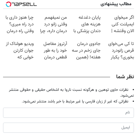
مطالب پیشنهادی
اگر میخوای
پایان دغدغه
من نمیفهمم
چرا هنوز داری با
ایمپلنت کنی
هزینه های
وقتی زانو درد
درد راه میری؟
الان وقتشه |
دندان پزشکی با
درمان داره، چرا
وقتی راه درمان
فقط با ۲۵
پک سفید کننده
دردش رو داری
جلو پاته!
تا کی می‌خوای
جادوی درمان
آرتروز مفاصل
ویدیو هولناک از
میلیون تومان!!!
خانگی
تحمل میکنی؟❗
قرص زانودرد
جای زخم در سه
خود را به طور
جوان کارتن
بخوری؟ یکبار
هفته! (همین
قطعی درمان
خوابی که
اصولی درمانش
حالا رایگان
کنید!
میلیاردر شد.
کن
صحبت کنید)
◗پرسش‌نامه◖
آموزش رایگان
نظر شما
نظرات حاوی توهین و هرگونه نسبت ناروا به اشخاص حقیقی و حقوقی منتشر
نمی‌شود.
نظراتی که غیر از زبان فارسی یا غیر مرتبط با خبر باشد منتشر نمی‌شود.