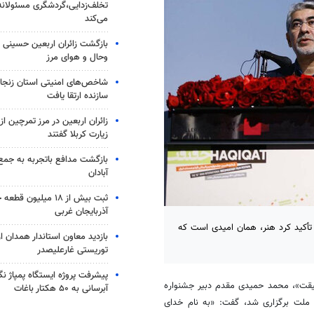
تخلف‌زدایی،گردشگری مسئولانه
می‌کند
بازگشت زائران اربعین حسینی ا
وحال و هوای مرز
شاخص‌های امنیتی استان زنجان
سازنده ارتقا یافت
زائران اربعین در مرز تمرچین ا
زیارت کربلا گفتند
بازگشت مدافع باتجربه به جمع
آبادان
ثبت بیش از ۱۸ میلیون 
آذربایجان غربی
تأکید کرد هنر، همان امیدی است که
بازدید معاون استاندار همدان 
توریستی غارعلیصدر
پیشرفت پروژه ایستگاه پمپاژ ن
یقت
»، محمد حمیدی مقدم دبیر جشنواره
آبرسانی به ۵۰ هکتار باغات
ملت برگزاری شد، گفت: «به نام خدای