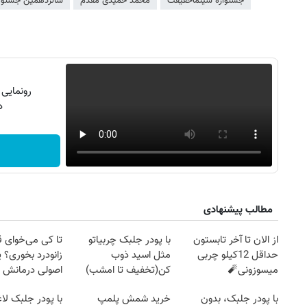
جشنواره سینماحقیقت
محمد حمیدی مقدم
شانزدهمین جشنوا
رونمایی
دن
مطالب پیشنهادی
از الان تا آخر تابستون
با پودر جلبک چربیاتو
تا کی می‌خوای 
حداقل 12کیلو چربی
مثل اسید ذوب
زانودرد بخوری؟ ی
میسوزونی🧨
کن(تخفیف تا امشب)
اصولی درمانش 
با پودر جلبک، بدون
خرید شمش پلمپ
با پودر جلبک لا