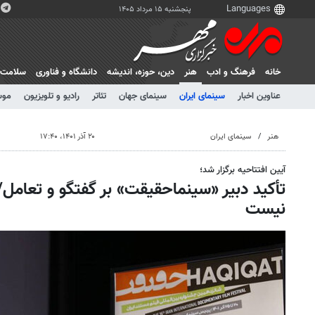
پنجشنبه ۱۵ مرداد ۱۴۰۵
خانه
فرهنگ و ادب
هنر
دين، حوزه، انديشه
دانشگاه و فناوری
سلامت
عناوین اخبار
سینمای ایران
سینمای جهان
تئاتر
رادیو و تلویزیون
موس
هنر
سینمای ایران
۲۰ آذر ۱۴۰۱، ۱۷:۴۰
آیین افتتاحیه برگزار شد؛
تأکید دبیر «سینماحقیقت» بر گفتگو و تعامل
نیست