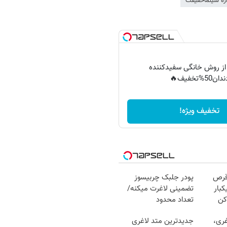
ره سینماحقیقت
 از روش خانگی سفیدکننده
دان50%تخفیف🔥
تخفیف ویژه!
قرص
پودر جلبک چربیسوز
کبار
تضمینی لاغرت میکنه/
کن
تعداد محدود
غری،
جدیدترین متد لاغری