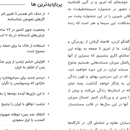
و خوشحالم که امروز و در
آئین
افتتاحیه
پربازدیدترین ها
ه حضور در جشنواره «
سینماحقیقت
» به
از حذف نام همسر تا تغییر نام خ
ظاتی شیرین را در این جشنواره پشت سر
اگرهای تعویض شناسنامه
کلات، این سینما و هنر است که زنده
وضعیت جوی
بارش‌های تابستانه در راه ۱۱ استان
فتگو کردن، فاصله گرفتن از روزمرگی و
استفاده از خاک ما برای حمله 
ت. ما از امروز تا جمعه به بهانه این
ممنوع است
اشای آثاری بنشینیم که بسیاری از آنها
افزایش خشم ترامپ از وزیر جن
الملل میزبان مستندهایی هستیم متنوع
پس از تجاوز به ایران
 مستند ایران، در این دوره خواهید دید،
 که در این سرزمین پهناور و کهن زندگی
دردسر جدید برای سرخپوشان؛ پی
مازادی که پرسپولیس را نگران ک
ن به یادگار خواهد گذاشت. وجه تمایز
ه در استان‌ها زندگی می‌کنند و پیش از
با این بازی‌ها آینده بچه‌ها را به
ا جدی تر و پررنگ‌تر کنیم. امسال میزبان
ترامپ: توافق با ایران را ترجیح
نها در این سال‌ها در قالب مستندساز،
ائتلاف ضد یمن؛ توطئه صهیونی
المندب با ابزار سعودی
ان علاوه بر تماشای آثار، در کارگاه‌ها