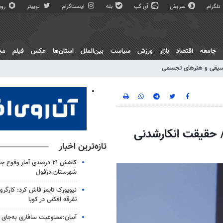
تلگرام
سروش
آی گپ
بله
اینستاگرام
توییتر
روبی
جامعه
اقتصاد
بازار
ورزش
سیاست
بین‌الملل
استان‌ها
عکس
فیلم
مج
یقی و هنرهای تجسمی
/ حقیقت انکارشدنی
تازه‌ترین اخبار
کاهش ۲۱ درصدی آمار وقوع
شهرستان دزفول
نیویورک تایمز فاش کرد: کارگروه
تفرقه افکنی در کوبا
آبیان:ممنوعیت سافاری به‌جای