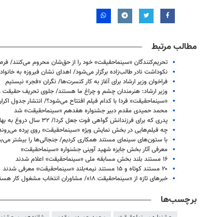
مطالب مرتبط
تحریم‌کنندگان «سینماحقیقت» خود را از حق‌شان محروم می‌کنند/ فر
نکوداشت نادر طالب‌زاده برگزار می‌شود/ اهدای نشان فیروزه به خانواد
فراخوان وزیر ارشاد برای آغاز به کار کنسرت‌ها/ نگران «فجر» نیستیم
وزیر ارشاد: هنرمندان چشم و چراغ ما هستند/ جلوی تحریف حقیقت را
«سینماحقیقت» فردا با کدام فیلم افتتاح می‌شود؟/ انتشار جدول اکرا
محمد حمیدی مقدم دبیر جشنواره هفدهم «سینماحقیقت» شد
پدری که برای فرزندانش گواهی فوت جعل کرد!/ ۳۲ سال دروغ به بهانه طلاق
چه فیلم‌هایی در بخش نمایش ویژه «سینماحقیقت» روی پرده می‌روند
با ستون‌های سینمای مستند همکاری کردیم/ جنجالی‌ها را بیشتر می‌بی
معرفی آثار بخش جایزه شهید آوینی جشنواره «سینماحقیقت»
۱۶ مستند بلند بخش مسابقه ملی «سینماحقیقت» اعلام شدند
۲۰ مستند کوتاه و ۱۵ مستند نیمه‌بلند «سینماحقیقت» معرفی شدند
خبرهای تازه از «سینماحقیقت ۱۸»/ مشاوران انتخاب مشغول کار هستند
برچسب‌ها