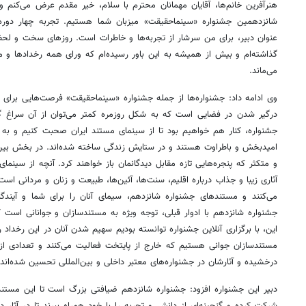
هنرآفرین خانم‌ها، آقایان مهمانان محترم با سلام، خیر مقدم عرض می‌کنم 
شانزدهمین جشنواره «
سینماحقیقت
» میزبان شما هستیم. تجربه چهار دور
عنوان دبیر، برای من سرشار از تجربه‌ها و خاطرات است. روزهای سخت و لح
گذاشته‌ام و بیش از همیشه به این باور رسیده‌ام که
ورای
همه رخدادها و مش
می‌ماند.
وی ادامه داد: جشنواره‌ها از جمله جشنواره «
سینماحقیقت
» فرصت‌هایی برای گ
درگیر شدن در فضایی است که به شکل روزمره کمتر می‌توان از آن سراغ گرف
جشنواره، کنار هم خواهیم بود تا از سینمای مستند ایران صحبت کنیم و به تم
امیدبخش و باطراوت هستند و در ستایش زندگی ساخته شده‌اند. در بخش بین‌
و متکثر که پنجره‌هایی تازه مقابل دیدگانمان باز خواهند کرد. آنچه از سینمای
آثاری زیبا و جذاب درباره اقلیم، سنت‌ها،
آئین‌ها
، طبیعت و زنان و مردانی است
می‌کنند و مستندهای جشنواره شانزدهم، سیمای آنان را برای شما و آیندگا
جشنواره شانزدهم با ادوار قبلی، توجه ویژه به مستندسازان و جوانانی است ک
این، با برگزاری آنلاین جشنواره توانسته بودیم سهیم شدن آنان در این رخداد ر
مستندسازان جوانی هستیم که خارج از پایتخت فعالیت می‌کنند و تعدادی از آ
درخشیده و آثارشان در جشنواره‌های معتبر داخلی و بین‌المللی تحسین شده‌اند.
دبیر این جشنواره افزود: جشنواره شانزدهم ضیافتی بزرگ است تا این مستندساز