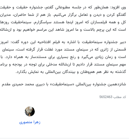
وی افزود: همان‌طور که در جلسه مطبوعاتی گفتم، جشنواره حقیقت و حقیق
گفتگو کردن و دیدن و تعامل برگزار می‌کنیم. باز هم از شما حاضران، مدیران
کل و همه فیلمسازان که امروز اینجا هستند سپاسگزارم.
سینماحقیقت
روزهای
است که این پرچم بالاست و ما امروز شاهد این مراسم خواهیم بود و
ان‌شالله
دبیر جشنواره
سینماحقیقت
با اشاره به فیلم افتتاحیه این دوره گفت: امروز
قسمتی از ژانری که در سینمای مستند مورد غفلت قرار گرفته است، سینمای 
است و زمان زیادی می‌گیرد و رنج بسیاری برای مستندساز به همراه دارد. با
مهم سینمای مستند قرار دادیم تا
ان‌شالله
مدخلی برای توجه در بودجه و برنامه‌
گذشته به نظر هم هم‌وطنان و بینندگان بین‌المللی به نمایش بگذارد.
شانزدهمین جشنواره بین‌المللی «
سینماحقیقت
» با دبیری محمد حمیدی مقدم از ۲۰ تا ۲۵ آذرماه برگزار می‌
کد مطلب
5652463
زهرا منصوری