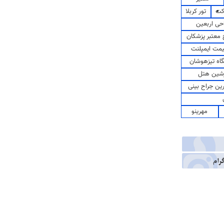
کت
تور کربلا
حی اربعین
معتبر پزشکان
مت ایمپلنت
اه تیزهوشان
شین هتل
رین جراح بینی
مهرینو