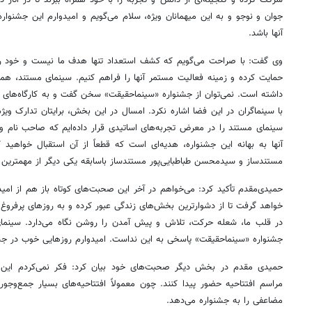
شرکت کرده و گنجینه‌ای از دانش و تجربه را با خود همراه ببرند تا در آثار د
جوان و
نوجو
و به این میهمانان ویژه، سلام می‌گویم و امیدوارم این جشنواره،
آنها باشد.
وی گفت: با صراحت می‌گویم که کشف استعداد تنها هدف ما نیست و خود را م
حمایت کرده و زمینه فعالیت مستمر آنها را فراهم کنیم. سینمای مستند، هم
داشته است. نمی‌توان از جشنواره «
سینماحقیقت
» سخن گفت و به کارگاه‌های 
با سینماگران در این فضا اشاره نکرد. امسال در این بخش، برایتان تدارک ویژه
سینمای مستند را در معرض تجربه‌های اساتیدی قرار داده‌ایم که صاحب نام
آنها به بهانه این جشنواره، هدیه‌ای است که قطعاً از آن استقبال خواهید ک
مستندساز و سیدمحسن طباطبایی‌پور مستندساز باسابقه یکی دیگر از مهمترین
حمیدی‌مقدم تأکید کرد: می‌خواهم در آخر این صحبت‌های کوتاه باز هم از امید ب
خواهد گرفت تا از دشوارترین بخش‌های زندگی عبور کرده و به روزهای پرفروغ
در قلب ما، شعله حرکت، تلاش و پیش آمدن را روشن نگاه می‌دارد. سینمای 
جشنواره «
سینماحقیقت
» پاسخی به این نداست. امیدوارم روزهایی خوب در جش
روزنامه‌های اقتصادی چهارشنبه ۱۴ مرداد ۱۴۰۵
روزنامه
حمیدی مقدم در بخش دیگر صحبت‌های خود بیان کرد: فکر نمی‌کردم این تع
مراسم افتتاحیه حضور پیدا کنند. چون معمولاً افتتاحیه‌های بسیار جمع‌وجو
مضاعفی را به جشنواره می‌دهد.