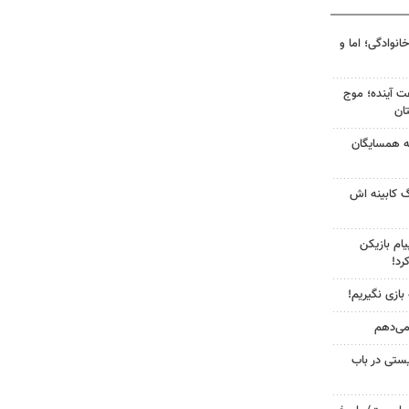
انوادگی؛ اما و
 کشور در ۷۲ ساعت آینده؛ موج
به همسایگان
گ کابینه اش
ام بازیکن
رد!
 بازی نگیریم!
 می‌دهم
ستی در باب