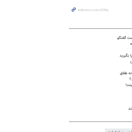
صت گفتگو
ه
 بگیرید
ن
؟
نند!