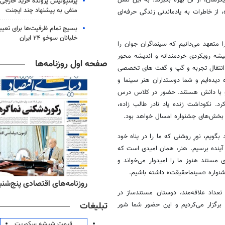
یگرشان، از آن بهره بگیرند. به این نسل
پرسپولیس پرونده خرید خارجی 
منفی به پیشنهاد چند ایجنت
 از خاطرات به یادماندنی زندگی حرفه‌ای
بسیج تمام ظرفیت‌ها برای تعی
خلبانان سوخو ۲۴ ایران
تعهد می‌دانیم که سینماگران جوان را
یشه رویکردی خردمندانه و اندیشه محور
صفحه اول روزنامه‌ها
انتقال تجربه و گپ و گفت
های
تخصصی
 دیده‌ایم و شما دوستداران هنر سینما و
 و با دانش هستند. حضور در کلاس درس
رد. نکوداشت زنده یاد نادر طالب زاده،
 بخش‌های جشنواره امسال خواهد بود.
گویم، نورِ روشنی که ما را در پناه خود
 آینده برسیم. هنر، همان امیدی است که
مستند هنوز ما را امیدوار می‌خواند و
نواره «
سینماحقیقت
» داشته باشیم.
‌های ورزشی پنج‌شنبه ۱۵ مرداد ۱۴۰۵
روزنامه‌های اقتصادی پنج‌شنبه ۱۵ مرداد ۰۵
داد علاقه‌مند، دوستان مستندساز در
تبلیغات
ر برگزار می‌کردیم و این حضور شما شور
قیمت شیشه سکوریت