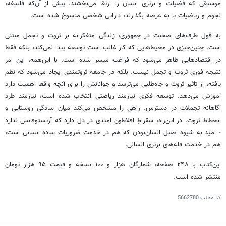
موسیقی که فضیلت و برتری انسان را ارتقا می‌بخشند. پیش از آن‌که فلسفه،
نجوم و ریاضیات پا به عرصه بگذارند، دارایی شخصی منسوخ شده است.
به قول طرف‌های صحبت در جمهوری،‌ زندگی متفکرانه بر ثروت و تجمل مبتنی
است. چنین‌چیزی در محیط‌هایی که کار غالب است توسعه پیدا نمی‌کند، بلکه فقط
در اقتصادهایی ظاهر می‌شود که فراغت میسر شده است. با این‌همه، این امر
نتیجه فوری ثروت و تجمل نیست. بلکه در جامعه ثروتمندی ایجاد می‌شود که نظم
یافته، از تاثیر ثروت و جاه‌طلبی می‌ترسد و جوانانش را برای آنچه واقعا اهمیت دارد
آموزش می‌دهد. توسعه فکری نیازمند ریاضتی انتخاب شده است، نیازمند طرد
آگاهانه تجملات در دسترس. راهی را مشخص می‌کند میان سادگی روستایی و
انحطاط ثروت. در این‌راه، سقراطِ افلاطون امیدی در دل دارد که آریستوفانس ندارد
- امید به شیوه اصیل انسان‌بودن که هم در خدمت ضروریات ساده انسانی است،
هم در خدمت قله‌های برتری انسانی.
این‌کتاب با ۲۴۸ صفحه، شمارگان هزار و ۱۰۰ نسخه و قیمت ۹۵ هزار تومان
منتشر شده است.
کد مطلب
5662780