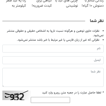
زندگی سالم با
چربی های کبد با
گیاهی برای
زدا یه کبد صفر
دمنوش ۱۰ گیاه!
نوشیدنی
کبدت ضروریه!
کیلومتر به
(۵۵% تخفیف)
گیاهی(55%تخفیف)
دارای سیب
خودت هدیه بده
سلامت
نظر شما
نظرات حاوی توهین و هرگونه نسبت ناروا به اشخاص حقیقی و حقوقی منتشر
نمی‌شود.
نظراتی که غیر از زبان فارسی یا غیر مرتبط با خبر باشد منتشر نمی‌شود.
*
لطفا حاصل عبارت را در جعبه متن روبرو وارد کنید