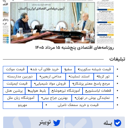
روزنامه‌های اقتصادی پنج‌شنبه ۱۵ مرداد ۱۴۰۵
تبلیغات
قیمت شیشه سکوریت
سفیر
خرید طلای آب شده
قیمت موکت
تور کربلا
استند تسلیت
مداحی اربعین
دوربین مداربسته
مرجع پاسخ معتبر پزشکان
فروش مواد شیمیایی
قیمت ایمپلنت
قطعات لباسشویی
آموزشگاه تیزهوشان
بلیط هواپیما
پرشین هتل
نمایندگی بوش در تهران
بهترین جراح بینی
آموزشگاه زبان ملل
قیمت و خرید سمعک نامرئی
مهرینو