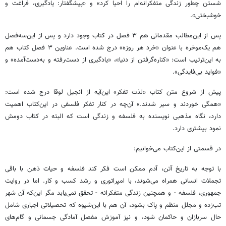
شستن چطور زندگی متفکرانه‌ام را احیا کرد» و «پیشگفتار: یادگیری، فراغت و
خوشبختی».
پس از این‌مطالب مقدماتی هم ۳ فصل در کتاب وجود دارد و پس از این‌سه‌فصل
هم یک‌موخره با عنوان «خرد هر روزه» درج شده است. عناوین ۳ فصل کتاب هم
به این‌ترتیب است: «کناره‌گرفتن از دنیا»، «یادگیری از دست‌رفته و به‌دست‌آمده» و
«فواید بی‌فایدگی».
پیش از شروع متن کتاب «لذت تفکر» این‌آیه از انجیل لوقا درج شده است:
«همگی خوردند و سیر شدند.» آن‌چه در کنار تفکر فلسفی در این‌کتاب اهمیت
دارد، نگاه مذهبی نویسنده به فلسفه و زندگی است که البته در کتاب دومش
نمود بیشتری دارد.
در قسمتی از این‌کتاب می‌خوانیم:
با توجه به تاریخ آتن، آدم ممکن است فکر کند فلسفه و حیات ذهن با باقی
تجملات انسانی همراه می‌شوند، با امپراتوری و رشد کسب و کار. اما در روایت
جمهوری، فلسفه - و همچنین زندگی متفکرانه - تحقق نمی‌یابد مگر این‌که آن شهر
تب‌زده و مجلل منظم و پاک بشود، آن هم با این‌شیوه که تحصیلاتی اجباری شامل
حال سربازان و حاکمان شود، و نیز آموزش مفصل آمادگی جسمانی و گام‌های