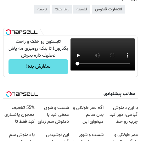
انتشارات ققنوس
فلسفه
زینا هیتز
ترجمه
تابستون رو خنک و راحت
بگذرون! تا پنکه رومیزی مه پاش
تخفیف داره بخرش
سفارش بده!
مطالب پیشنهادی
با این دمنوش
اگه عمر طولانی و
شست و شوی
55% تخفیف
گیاهی، دور کبد
بدن سالم
عمقی کبد با
معجون پاکسازی
چرب رو خط
میخوای این
دمنوش سم زدای
کبد فقط تا
بکش!
نوشیدنی رو با
گیاهی
امشب
عمر طولانی و
شست و شوی
این نوشیدنی
با دمنوش سم
تخفیف بخر