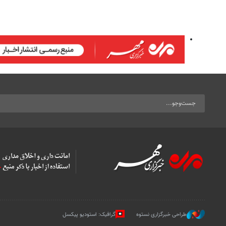
طراحی خبرگزاری نستوه
گرافیک: استودیو پیکسل