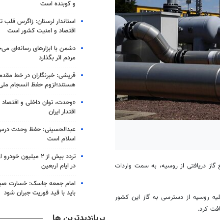
و کوبنده است
استاندار لرستان: زاگرس قلب ت
اقتصاد و امنیت کشور است
دشمن با ابزارهای رسانه‌ای می‌
مردم اثر بگذارد
قریشی: خبرنگاران در خط مقدم
هستند؛لزوم حفظ انسجام ملی
«وحدت، توان داخلی و اقتصاد
اقتدار ایران
عبدالحسینی: حفظ وحدت درس 
اسلام است
تردد بیش از ۲ میلیون خو
در ایام اربعین
 گاز دریافتی از روسیه، به سمت واردات
امام جمعه جاسک: خسارت صیا
باید با قید فوریت جبران شود
علیه روسیه از دسترسی به گاز این کشور
افت کرد.
پربازدیدترین ها