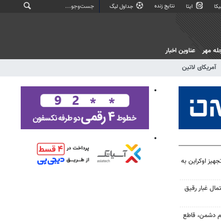
نتایج زنده
کا
ایتا
جداول لیگ
له مهر
عناوین اخبار
آمریکای لاتین
جهیز اوکراین به
مال غبار رقیق
دام دشمن، قاطع