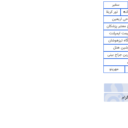
سفیر
کت
تور کربلا
حی اربعین
معتبر پزشکان
مت ایمپلنت
اه تیزهوشان
شین هتل
رین جراح بینی
مهرینو