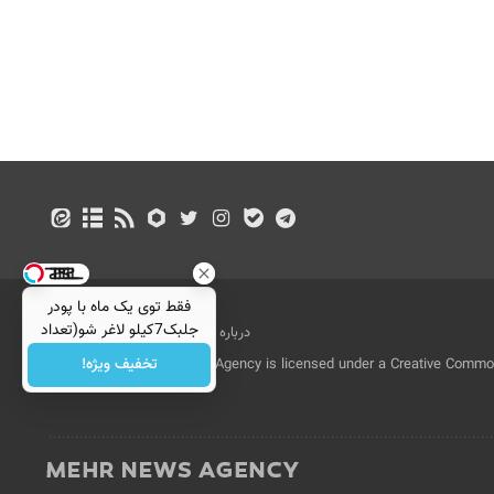
فقط توی یک ماه با پودر
جلبک7کیلو لاغر شو(تعداد
درباره ما
تماس با ما
بازرگانی
محدود)
تخفیف ویژه!
All Content by Mehr News Agency is licensed under a Creative Commons
License.