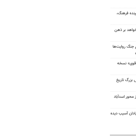
پنده فرهنگ،
خواهد بر ذهن
 جنگ روایت‌ها
 قوی» نسخه
بزرگ تاریخ
درو از محور اسدآباد
دان آسیب دیده