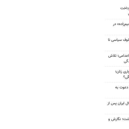
رداخت
‌زاده» در
لوف سیاسی تا
اعدامی؛ تلاش
گی
ری زنان؛
گی؟
 دعوت به
ل ایران پس از
زگشت؛ نگارش و