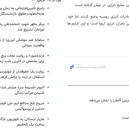
ن منابع انرژی، در پیش گرفته است.
پاسخ تأمین‌اجتماعی به زمان پ
مابه‌التفاوت حقوق بازنشستگان
ادرات انرژی روسیه وضع کردند اما خود
ی بحران انرژی اروپا است و این کشورها
پیکر مطهر شهید «محمدعلی رحیم
اورامان تشییع شد
سامانه ضد موشکی لیزری؛ از ب
واقعیت میدانی
«زنده‌شور» و روایت نجات پنج 
برای بخشش در آخرین شب زند
روایت یک حقوقدان از موتورسوا
استقلال در تردد یا چالش فرهن
آلبوم «آسیمه سر» منتشر شد؛
شنیدن حرکتِ زندگی
رینی آلمان را نشان می‌دهد
شروع تلخ مدافع تیم ملی فوتبا
جدایی از پرسپولیس
 است
مازیار لرستانی به تلویزیون با
ساخت یک تله‌فیلم