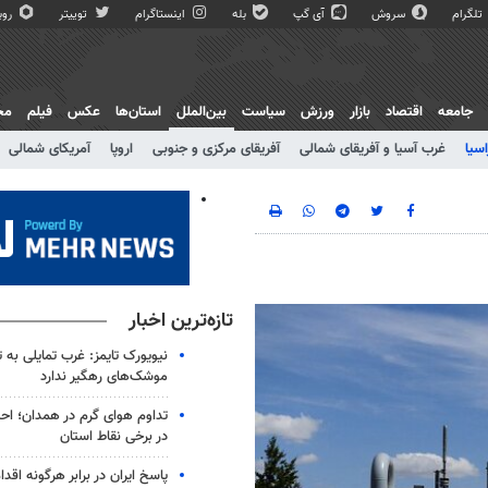
تلگرام
سروش
آی گپ
بله
اینستاگرام
توییتر
روبی
جامعه
اقتصاد
بازار
ورزش
سیاست
بین‌الملل
استان‌ها
عکس
فیلم
مج
اسیا
غرب آسیا و آفریقای شمالی
آفریقای مرکزی و جنوبی
اروپا
آمریکای شمالی
تازه‌ترین اخبار
نیویورک تایمز: غرب تمایلی به ت
موشک‌های رهگیر ندارد
تداوم هوای گرم در همدان؛ احت
در برخی نقاط استان
پاسخ ایران در برابر هرگونه اق