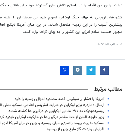
دولت برلین این اقدام را در راستای تلاش های گسترده خود برای یافتن جایگزی
کشورهای اروپایی به بهانه جنگ اوکراین تحریم های بی سابقه ای را علیه ص
بیشترین آسیب را در این زمینه متحمل شدند. در این میان آمریکا ذینفع اصل
مجبور هستند منابع انرژی این کشور را به بهای گزاف وارد کنند.
کد مطلب
5672870
مطالب مرتبط
آمریکا با فشار بر سوئیس قصد مصادره اموال روسیه را دارد
ارسال «ماردر» برای اوکراین در شرایط آتش‌بس اعلامیِ مسکو، تنش آف
روسیه:نزدیک به ۳۰۰ نظامی اوکراینی در درگیری ها کشته شدند
وزیر خارجه آلمان از خط مقدم درگیری‌ها در خارکیف اوکراین بازدید کرد
مسکو: تقویت پیوند راهبردی میان روسیه و چین در برابر آمریکا لازم
افزایش واردات گاز مایع چین از روسیه