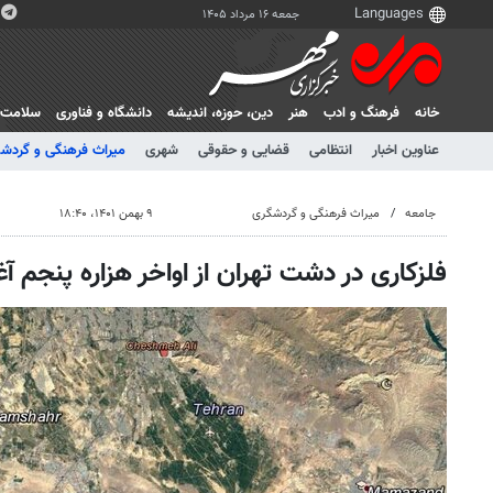
جمعه ۱۶ مرداد ۱۴۰۵
خانه
فرهنگ و ادب
هنر
دين، حوزه، انديشه
دانشگاه و فناوری
سلامت
عناوین اخبار
انتظامی
قضایی و حقوقی
شهری
میراث فرهنگی و گردش
جامعه
میراث فرهنگی و گردشگری
۹ بهمن ۱۴۰۱، ۱۸:۴۰
فلزکاری در دشت تهران از اواخر هزاره پنجم آ