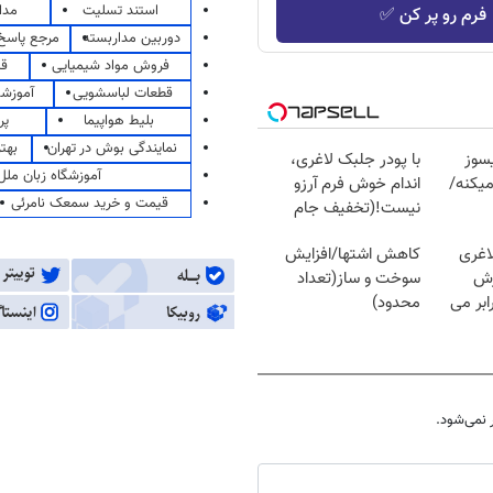
استند تسلیت
مدا
فرم رو پر کن ✅
دوربین مداربسته
مرجع پاسخ 
فروش مواد شیمیایی
قی
قطعات لباسشویی
آموزشگ
بلیط هواپیما
پر
نمایندگی بوش در تهران
بهت
سوز
با پودر جلبک لاغری،
آموزشگاه زبان ملل
یکنه/
اندام خوش فرم آرزو
قیمت و خرید سمعک نامرئی
نیست!(تخفیف جام
جهانی)
اغری
کاهش اشتها/افزایش
زش
سوخت و ساز(تعداد
یسوزی را 3برابر می
محدود)
نمی‌شود.