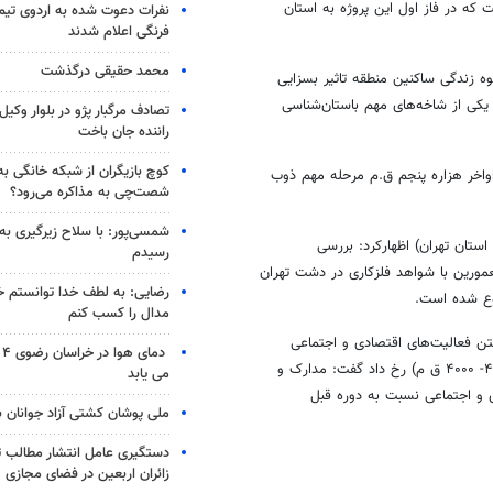
 که در فاز اول این پروژه به استان
نفرات دعوت شده به اردوی تی
فرنگی اعلام شدند
محمد حقیقی درگذشت
ه زندگی ساکنین منطقه تاثیر بسزایی
یکی از شاخه‌های مهم باستان‌شناسی
تصادف مرگبار پژو در بلوار وکیل‌
راننده جان باخت
کوچ بازیگران از شبکه خانگی ب
واخر هزاره پنجم ق.م مرحله مهم ذوب
شصت‌چی به مذاکره می‌رود؟
شمسی‌پور: با سلاح زیرگیری به
ستان تهران) اظهارکرد: بررسی
رسیدم
مورین با شواهد فلزکاری در دشت تهران
رضایی: به لطف خدا توانستم خ
وع شده است.
مدال را کسب کنم
فتن فعالیت‌های اقتصادی و اجتماعی
دم
مهم‌ترین تحولات صورت گرفته در دشت تهران، در دوره مس‌سنگی قدیم (۴۷۰۰- ۴۰۰۰ ق م) رخ داد گفت: مدارک و
می یابد
 و اجتماعی نسبت به دوره قبل
ملی پوشان کشتی آزاد جوانان 
دستگیری عامل انتشار مطالب تو
زائران اربعین در فضای مجازی