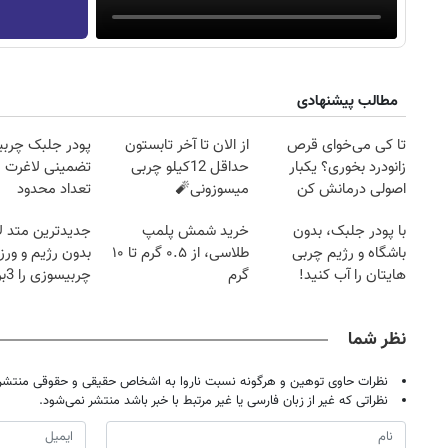
مطالب پیشنهادی
تا کی می‌خوای قرص
از الان تا آخر تابستون
پودر جلبک چربی
زانودرد بخوری؟ یکبار
حداقل 12کیلو چربی
تضمینی لاغرت م
اصولی درمانش کن
میسوزونی🧨
تعداد محدود
با پودر جلبک، بدون
خرید شمش پلمپ
جدیدترین متد ل
باشگاه و رژیم چربی
طلاسی، از ۰.۵ گرم تا ۱۰
بدون رژیم و ور
هایتان را آب کنید!
گرم
چرب
کند
نظر شما
نظرات حاوی توهین و هرگونه نسبت ناروا به اشخاص حقیقی و حقوقی منتشر 
نظراتی که غیر از زبان فارسی یا غیر مرتبط با خبر باشد منتشر نمی‌شود.