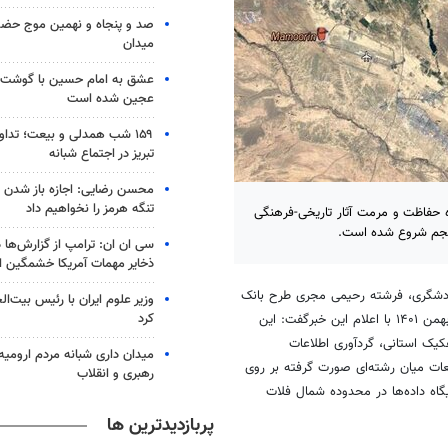
صد و پنجاه و نهمین موج حضور
میدان
عشق به امام حسین با گوشت 
عجین شده است
۱۵۹ شب همدلی و بیعت؛ تدا
تبریز در اجتماع شبانه
محسن رضایی: اجازه باز شدن 
تنگه هرمز را نخواهیم داد
حفاظت و مرمت آثار تاریخی-فرهنگی
 پنجم شروع شده است.
سی ان ان: ترامپ از گزارش‌ها 
ذخایر مهمات آمریکا خشمگین 
ردشگری، فرشته رحیمی مجری طرح بانک
وزیر علوم ایران با رئیس بیت‌ال
کرد
اطلاعاتی محوطه‌های فلزکاری در شمال فلات مرکزی (فاز اول: استان تهران) ۹ بهمن ۱۴۰۱ با اعلام این خبرگفت: این
کیک استانی، گردآوری اطلاعات
میدان داری شبانه مردم ارومیه 
لعات میان رشته‌ای صورت گرفته بر روی
رهبری و انقلاب
گاه داده‌ها در محدوده شمال فلات
پربازدیدترین ها