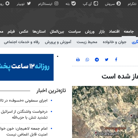
تلگرام
سروش
آی گپ
بله
اینستاگرام
توییتر
روبی
جامعه
اقتصاد
بازار
ورزش
سیاست
بین‌الملل
استان‌ها
عکس
فیلم
مج
گری
جوان و خانواده
محیط زیست
آموزش و پرورش
رفاه و خدمات اجتماعی
غاز شده است
تازه‌ترین اخبار
اجرای سمفونی «خسوف» در تال
درخواست واشنگتن از اسرائیل ب
تشدید تنش با حزب‌‎الله
امام جمعه لاهیجان: خون‌ خو
امنیت قابل اغماض نیست