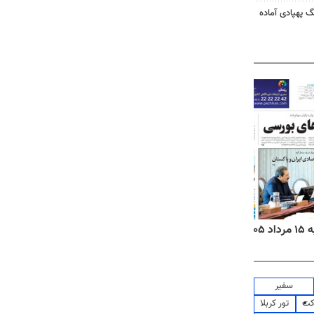
گ پهپادی آماده
۱۴
روزنامه‌های صبح پنج‌شنبه ۱۵ مرداد ۱۴۰۵
روزنام
سفیر
کت
تور کربلا