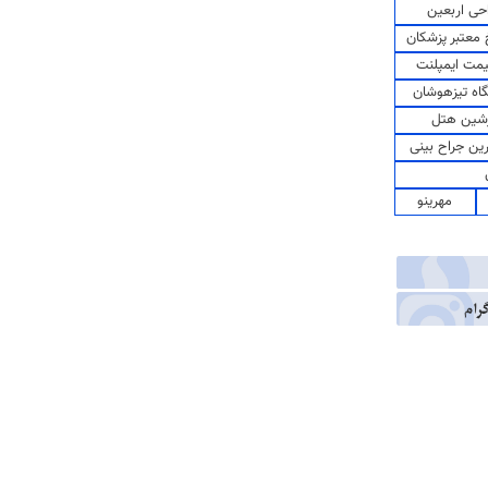
حی اربعین
معتبر پزشکان
مت ایمپلنت
اه تیزهوشان
شین هتل
رین جراح بینی
مهرینو