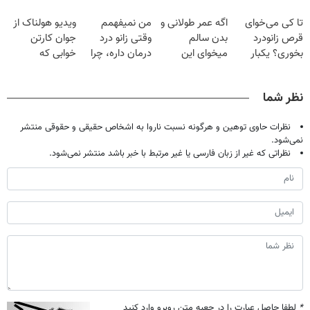
فقط با ۲۵
گیاهی
پک سفید کننده
حالا رایگان
تا کی می‌خوای
اگه عمر طولانی و
من نمیفهمم
ویدیو هولناک از
میلیون تومان!!!
خانگی
صحبت کنید)
قرص زانودرد
بدن سالم
وقتی زانو درد
جوان کارتن
بخوری؟ یکبار
میخوای این
درمان داره، چرا
خوابی که
اصولی درمانش
نوشیدنی رو با
دردش رو داری
میلیاردر شد.
کن
تخفیف بخر
تحمل میکنی؟❗
آموزش رایگان
نظر شما
نظرات حاوی توهین و هرگونه نسبت ناروا به اشخاص حقیقی و حقوقی منتشر
نمی‌شود.
نظراتی که غیر از زبان فارسی یا غیر مرتبط با خبر باشد منتشر نمی‌شود.
*
لطفا حاصل عبارت را در جعبه متن روبرو وارد کنید