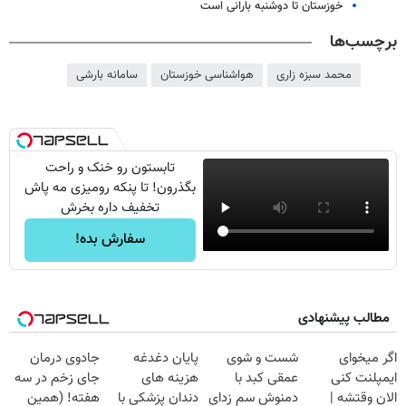
خوزستان تا دوشنبه بارانی است
برچسب‌ها
محمد سبزه زاری
هواشناسی خوزستان
سامانه بارشی
تابستون رو خنک و راحت
بگذرون! تا پنکه رومیزی مه پاش
تخفیف داره بخرش
سفارش بده!
مطالب پیشنهادی
اگر میخوای
شست و شوی
پایان دغدغه
جادوی درمان
ایمپلنت کنی
عمقی کبد با
هزینه های
جای زخم در سه
الان وقتشه |
دمنوش سم زدای
دندان پزشکی با
هفته! (همین