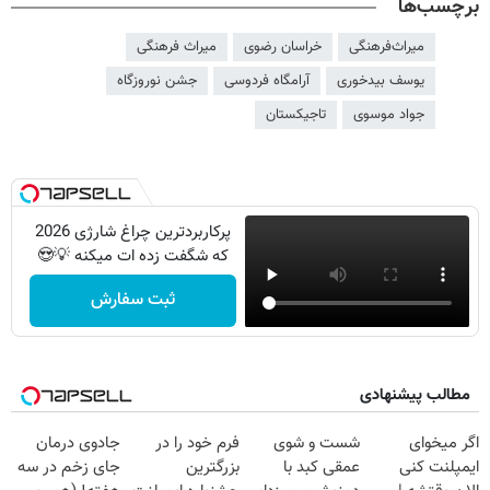
برچسب‌ها
میراث‌فرهنگی
خراسان رضوی
میراث فرهنگی
یوسف بیدخوری
آرامگاه فردوسی
جشن نوروزگاه
جواد موسوی
تاجیکستان
پرکاربردترین چراغ شارژی 2026
که شگفت زده ات میکنه 💡😍
ثبت سفارش
مطالب پیشنهادی
اگر میخوای
شست و شوی
فرم خود را در
جادوی درمان
ایمپلنت کنی
عمقی کبد با
بزرگترین
جای زخم در سه