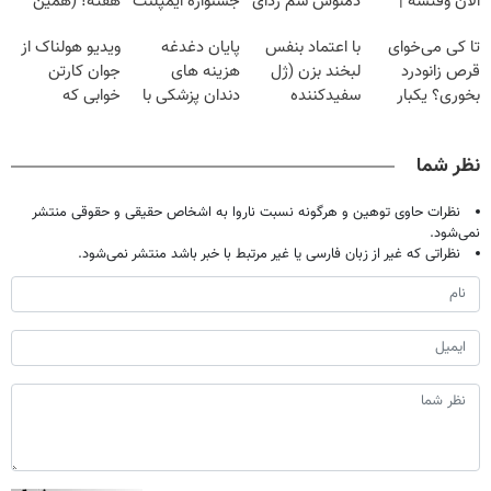
الان وقتشه |
دمنوش سم زدای
جشنواره ایمپلنت
هفته! (همین
فقط با ۲۵
گیاهی
تهران پر کنید ! |
حالا رایگان
تا کی می‌خوای
با اعتماد بنفس
پایان دغدغه
ویدیو هولناک از
میلیون تومان!!!
فقط ۲۵ میلیون
صحبت کنید)
قرص زانودرد
لبخند بزن (ژل
هزینه های
جوان کارتن
بخوری؟ یکبار
سفیدکننده
دندان پزشکی با
خوابی که
اصولی درمانش
دندان40%تخفیف)
پک سفید کننده
میلیاردر شد.
کن
خانگی
آموزش رایگان
نظر شما
نظرات حاوی توهین و هرگونه نسبت ناروا به اشخاص حقیقی و حقوقی منتشر
نمی‌شود.
نظراتی که غیر از زبان فارسی یا غیر مرتبط با خبر باشد منتشر نمی‌شود.