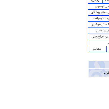
کت
تور کربلا
حی اربعین
معتبر پزشکان
مت ایمپلنت
اه تیزهوشان
شین هتل
رین جراح بینی
مهرینو