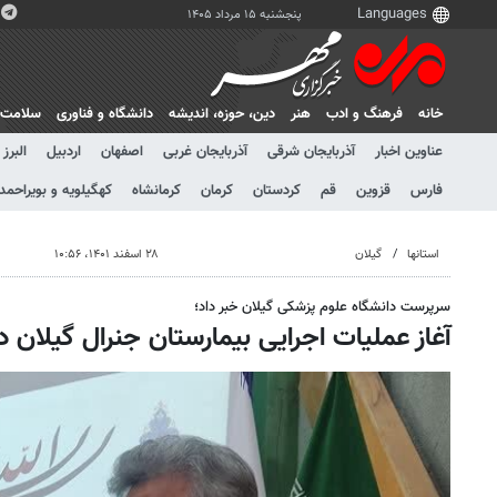
پنجشنبه ۱۵ مرداد ۱۴۰۵
خانه
فرهنگ و ادب
هنر
دين، حوزه، انديشه
دانشگاه و فناوری
سلامت
عناوین اخبار
آذربایجان شرقی
آذربایجان غربی
اصفهان
اردبیل
البرز
فارس
قزوین
قم
کردستان
کرمان
کرمانشاه
کهگیلویه و بویراحمد
استانها
گیلان
۲۸ اسفند ۱۴۰۱، ۱۰:۵۶
سرپرست دانشگاه علوم پزشکی گیلان خبر داد؛
آغاز عملیات اجرایی بیمارستان جنرال گیلان د