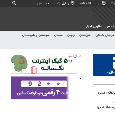
نتایج زنده
کا
ایتا
جداول لیگ
له مهر
عناوین اخبار
خراسان شمالی
خوزستان
زنجان
سمنان
سیستان و بلوچستان
میانکاله؛ کمبود
انشاه در روز