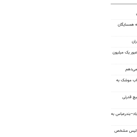
به همسایگان
ان
 عبور یک میلیون
 می‌دهم
رتاب موشک به
یچ قدرتی
اد–بندرعباس به
پولیس مشخص