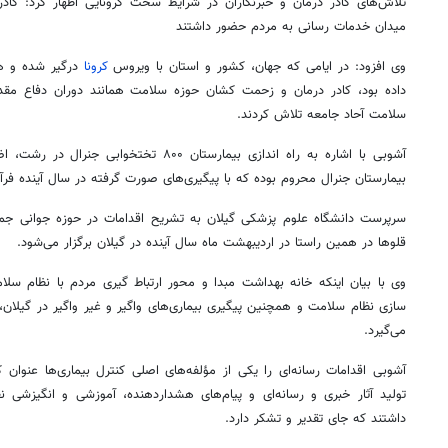
تلاش‌های کادر درمان و خبرنگاران در شرایط سخت کرونایی اظهار کرد: کاد
میدان خدمات رسانی به مردم حضور داشتند
وی افزود: در ایامی که جهان، کشور و استان با ویروس
کرونا
درگیر شده و همه
داده بود، کادر درمان و زحمت
کشان
حوزه سلامت همانند دوران دفاع مقدس
سلامت آحاد جامعه تلاش کردند.
آشوبی با اشاره به راه اندازی بیمارستان ۸۰۰ تخت
بیمارستان جنرال محروم بوده که با پیگیری‌های صورت گرفته در سال آینده فرآی
سرپرست دانشگاه علوم پزشکی گیلان به تشریح اقدامات در حوزه جوانی جمع
قلوها
در همین راستا در اردیبهشت ماه سال آینده در گیلان برگزار می‌شود.
وی با بیان اینکه خانه بهداشت مبدا و محور ارتباط
گیری
مردم با نظام سلا
سازی نظام سلامت و همچنین پیگیری بیماری‌های واگیر و غیر واگیر در گیلا
می‌گیرد.
آشوبی اقدامات رسانه‌ای را یکی از مؤلفه‌های اصلی کنترل بیماری‌ها عنوان کرد
تولید آثار خبری و رسانه‌ای و پیام‌های هشداردهنده، آموزشی و انگیزش
داشتند که جای تقدیر و تشکر دارد.