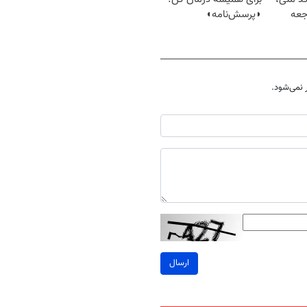
جعه
◗پرسش‌نامه◖
نمی‌شود.
ارسال