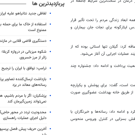
ر درمان در سخت‌ترین شرایط جامعه در
پربازدیدترین ها
لفاظی جدید نتانیاهو علیه ایران
 ابعاد زندگی مردم را تحت تأثیر قرار
استفاده از خاک ما برای حمله 
 ایثارگونه برای نجات جان بیماران و
ممنوع است
دستگیری قاضی قلابی در مازندر
خوابی جنرال در رشت، اضافه کرد: گیلان تنها استانی بوده که از
شکوه میزبانی در دروازه کربلا؛
ند عملیات اجرایی آن آغاز می‌شود.
زائر از مرز خسروی
یت پرداخت و ادامه داد: جشنواره چند
ترامپ: توافق با ایران را ترجیح
بازداشت ارسال‌کننده تصاویر پ
رسانه‌های معاند در یزد
مت است، گفت: برای پوشش و یکپارچه
ن، از طریق خانه بهداشت عضوگیری صورت
پزشکیان: اگر با مردم باشیم، ه
نمی‌تواند زمین‌گیرمان کند
 و ادامه داد: رسانه‌ها و خبرنگاران با
محدودیت تردد در محور حاجی‌آب
دلیل اجرای عملیات راهسازی
ی نقش بسزایی در کنترل ویروس منحوس
آخرین حریف پیش فصل پرس
شد