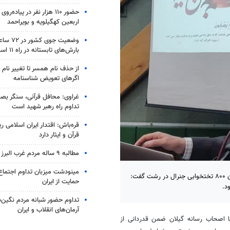
حضور ۱۱۰ هزار نفر در پیاده‌ر
اربعین کهگیلویه و بویراحمد
وضعیت جوی
بارش‌های تابستانه در راه ۱۱ استان
از حذف نام همسر تا تغییر نام خ
اگرهای تعویض شناسنامه
غراوی: محافل قرآنی، سنگر بص
تداوم راه رهبر شهید است
قره‌باش: اقتدار ایران اسلامی 
قرآن و ایثار دارد
مطالبه ۹ ساله مردم غرب البرز محقق شد
مینودشت میزبان تداوم اجتماع 
رشت- سرپرست دانشگاه علوم پزشکی گیلان با اشاره به راه اندازی بیمارستان ۸۰۰ تختخوابی جنرال در رشت گفت:
حمایت از ایران
د.
تداوم حضور شبانه مردم نگین‌ش
آرمان‌های انقلاب و ایران
اصحاب رسانه گیلان ضمن قدردانی از