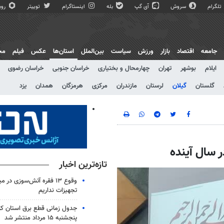
تلگرام
سروش
آی گپ
بله
اینستاگرام
توییتر
روبی
جامعه
اقتصاد
بازار
ورزش
سیاست
بین‌الملل
استان‌ها
عکس
فیلم
مج
ایلام
بوشهر
تهران
چهارمحال و بختیاری
خراسان جنوبی
خراسان رضوی
گلستان
گیلان
لرستان
مازندران
مرکزی
هرمزگان
همدان
یزد
ر سال آینده
تازه‌ترین اخبار
وقوع ۱۳ فقره آتش‌سوزی در 
تجهیزات نداریم
جدول زمانی قطع برق استان کرم
پنجشنبه ۱۵ مرداد منتشر شد