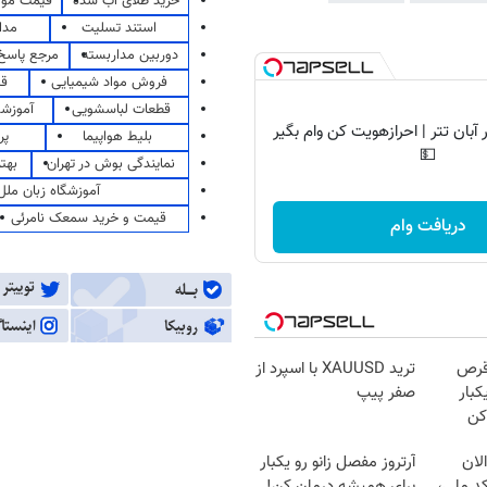
خرید طلای آب شده
قیمت مو
استند تسلیت
مدا
دوربین مداربسته
مرجع پاسخ 
فروش مواد شیمیایی
قی
قطعات لباسشویی
آموزشگ
آبان تتر | احرازهویت کن وام بگیر
بلیط هواپیما
پر
💵
نمایندگی بوش در تهران
بهت
آموزشگاه زبان ملل
قیمت و خرید سمعک نامرئی
دریافت وام
قرص
ترید XAUUSD با اسپرد از
کبار
صفر پیپ
کن
لان
آرتروز مفصل زانو رو یکبار
کد ملی،
برای همیشه درمان کن!