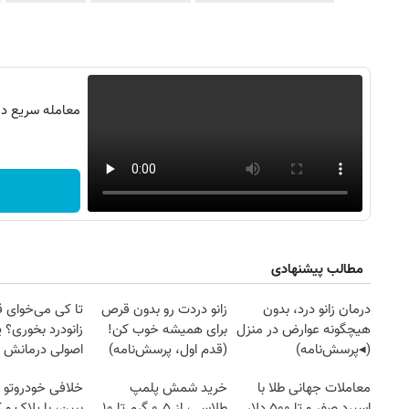
معامله سریع در 
مطالب پیشنهادی
درمان زانو درد، بدون
زانو دردت رو بدون قرص
تا کی می‌خوای 
هیچگونه عوارض در منزل
برای همیشه خوب کن!
زانودرد بخوری؟ ی
(◂پرسش‌نامه)
(قدم اول، پرسش‌نامه)
اصولی درمانش 
معاملات جهانی طلا با
خرید شمش پلمپ
خلافی خودروتو ا
اسپرد صفر و تا ۵۰۰ دلار
طلاسی، از ۰.۵ گرم تا ۱۰
ببین، با پلاک و 