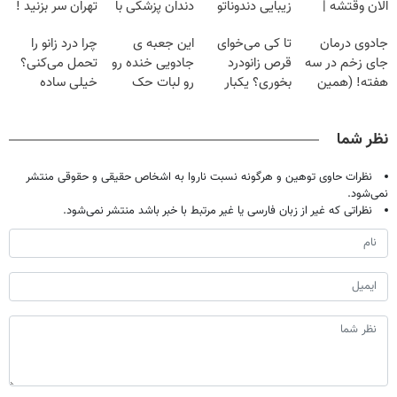
الان وقتشه |
زیبایی دندوناتو
دندان پزشکی با
تهران سر بزنید !
فقط با ۲۵
برگردون
پک سفید کننده
| فقط ۲۵
جادوی درمان
تا کی می‌خوای
این جعبه ی
چرا درد زانو را
میلیون تومان!!!
(40%off)
خانگی
میلیون !
جای زخم در سه
قرص زانودرد
جادویی خنده رو
تحمل می‌کنی؟
هفته! (همین
بخوری؟ یکبار
رو لبات حک
خیلی ساده
حالا رایگان
اصولی درمانش
میکنه
درمنزل درمانش
صحبت کنید)
کن
خرید40%تخفیف
کن
نظر شما
نظرات حاوی توهین و هرگونه نسبت ناروا به اشخاص حقیقی و حقوقی منتشر
نمی‌شود.
نظراتی که غیر از زبان فارسی یا غیر مرتبط با خبر باشد منتشر نمی‌شود.