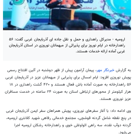
ارومیه - مدیرکل راهداری و حمل و نقل جاده ای آذربایجان غربی گفت: ۵۶
راهدارخانه در ایام نوروز برای پذیرائی از میهمانان نوروزی در استان آذربایجان
غربی آماده ارائه خدمات هستند.
به گزارش
خبرنگار مهر
، پیمان
آرامون
پیش از ظهر دوشنبه در آئین افتتاح رسمی
پویش نوروزی افزود: ایام امسال برای پذیرایی از میهمانان عزیز در آذربایجان غربی
۵۶ راهدارخانه به صورت آماده
باش
فعال هستند و ۴۲۰ گشت راهداری در ۱۸
هزار کیلومتر از محورهای ارتباطی استان به صورت ۲۴ ساعته در خدمت مسافران
عزیز نوروزی هستند.
وی ادامه داد: با آغاز سفرهای نوروزی، پویش همراهان سفر ایمن آذربایجان غربی
در پنج نقطه شامل گردنه
قوشچی
، مجتمع خدماتی رفاهی شهید کلانتری ارومیه،
گردنه
دوآب
نقده
، سه راهی
ائواوغلی
خوی و راهدارخانه رشکان ارومیه اجرا
می‌شود.