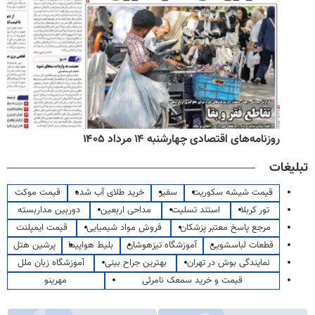
روزنامه‌های اقتصادی چهارشنبه ۱۴ مرداد ۱۴۰۵
تبلیغات
قیمت شیشه سکوریت
سفیر
خرید طلای آب شده
قیمت موکت
تور کربلا
استند تسلیت
مداحی اربعین
دوربین مداربسته
مرجع پاسخ معتبر پزشکان
فروش مواد شیمیایی
قیمت ایمپلنت
قطعات لباسشویی
آموزشگاه تیزهوشان
بلیط هواپیما
پرشین هتل
نمایندگی بوش در تهران
بهترین جراح بینی
آموزشگاه زبان ملل
قیمت و خرید سمعک نامرئی
مهرینو